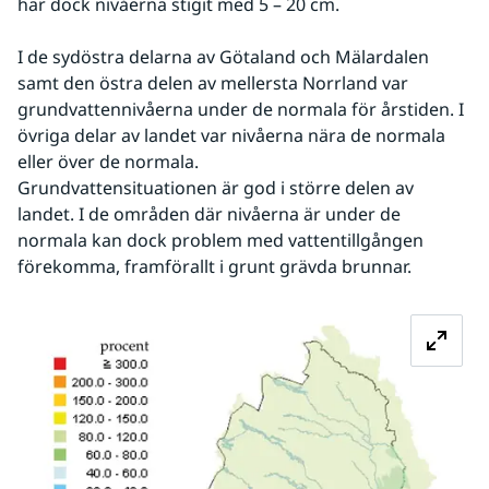
har dock nivåerna stigit med 5 – 20 cm.
I de sydöstra delarna av Götaland och Mälardalen 
samt den östra delen av mellersta Norrland var 
grundvattennivåerna under de normala för årstiden. I 
övriga delar av landet var nivåerna nära de normala 
eller över de normala.
Grundvattensituationen är god i större delen av 
landet. I de områden där nivåerna är under de 
normala kan dock problem med vattentillgången 
förekomma, framförallt i grunt grävda brunnar.
Fö