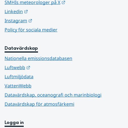
Länk till annan webbplats.
SMHIs meteorologer på X
Länk till annan webbplats.
Linkedin
Länk till annan webbplats.
Instagram
Policy för sociala medier
Datavärdskap
Nationella emissionsdatabasen
Länk till annan webbplats.
Luftwebb
Luftmiljödata
VattenWebb
Datavärdskap, oceanografi och marinbiologi
Datavärdskap för atmosfärkemi
Logga in