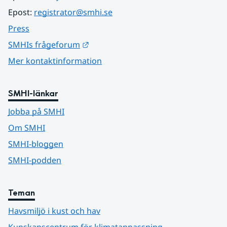
Epost: 
registrator@smhi.se
Press
Länk till annan webbplats.
SMHIs frågeforum
Mer kontaktinformation
SMHI-länkar
Jobba på SMHI
Om SMHI
SMHI-bloggen
SMHI-podden
Teman
Havsmiljö i kust och hav
Kunskapscentrum för klimatanpassning