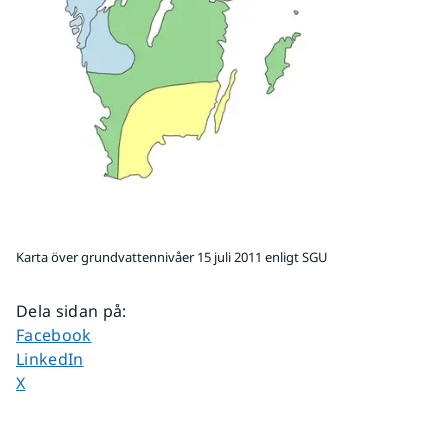
Karta över grundvattennivåer 15 juli 2011 enligt SGU
Dela sidan på
:
Dela sidan på
Facebook
Dela sidan på
LinkedIn
Dela sidan på
X