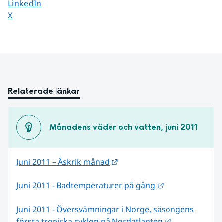
Dela sidan på
LinkedIn
Dela sidan på
X
Relaterade länkar
Månadens väder och vatten, juni 2011
Länk till annan webbplats.
Juni 2011 – Åskrik månad
Länk till annan
Juni 2011 - Badtemperaturer på gång
Juni 2011 - Översvämningar i Norge, säsongens 
Länk till ann
första tropiska cyklon på Nordatlanten