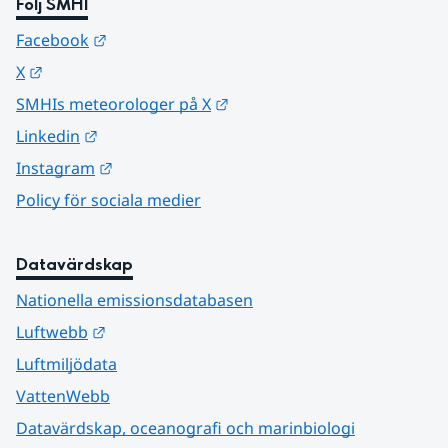
Följ SMHI
Länk till annan webbplats.
Facebook
Länk till annan webbplats.
X
Länk till annan webbplats.
SMHIs meteorologer på X
Länk till annan webbplats.
Linkedin
Länk till annan webbplats.
Instagram
Policy för sociala medier
Datavärdskap
Nationella emissionsdatabasen
Länk till annan webbplats.
Luftwebb
Luftmiljödata
VattenWebb
Datavärdskap, oceanografi och marinbiologi