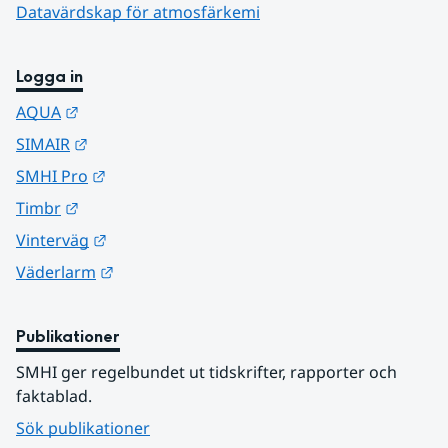
Datavärdskap för atmosfärkemi
Logga in
Länk till annan webbplats.
AQUA
Länk till annan webbplats.
SIMAIR
Länk till annan webbplats.
SMHI Pro
Länk till annan webbplats.
Timbr
Länk till annan webbplats.
Vinterväg
Länk till annan webbplats.
Väderlarm
Publikationer
SMHI ger regelbundet ut tidskrifter, rapporter och 
faktablad.
Sök publikationer