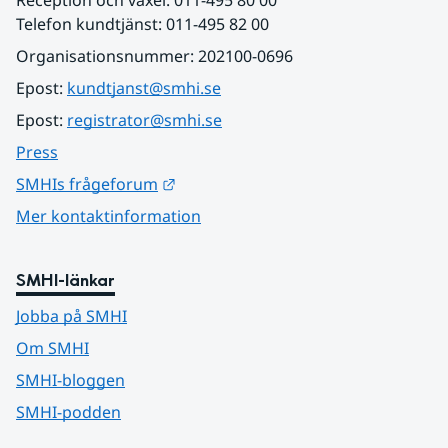
Telefon kundtjänst: 011-495 82 00
Organisationsnummer: 202100-0696
Epost: 
kundtjanst@smhi.se
Epost: 
registrator@smhi.se
Press
Länk till annan webbplats.
SMHIs frågeforum
Mer kontaktinformation
SMHI-länkar
Jobba på SMHI
Om SMHI
SMHI-bloggen
SMHI-podden