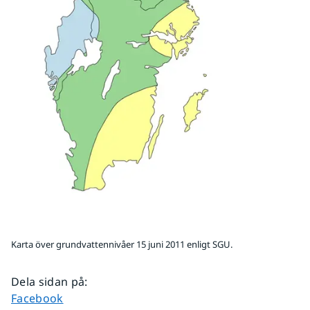
Karta över grundvattennivåer 15 juni 2011 enligt SGU.
Dela sidan på
:
Dela sidan på
Facebook