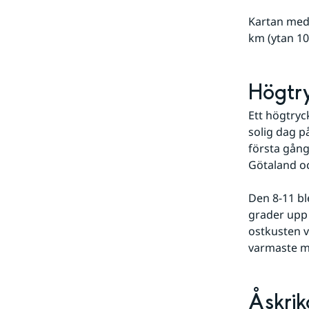
Kartan med 
km (ytan 10
Högtry
Ett högtryck
solig dag p
första gånge
Götaland o
Den 8-11 bl
grader upp t
ostkusten v
varmaste m
Åskrik