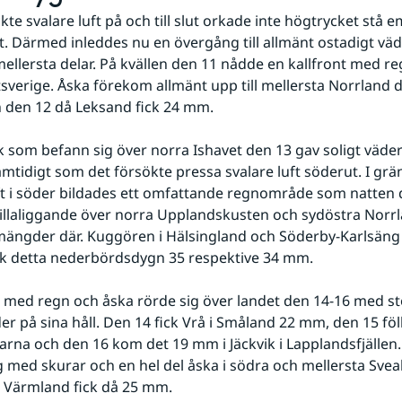
ckte svalare luft på och till slut orkade inte högtrycket stå 
t. Därmed inleddes nu en övergång till allmänt ostadigt väde
ellersta delar. På kvällen den 11 nådde en kallfront med re
tsverige. Åska förekom allmänt upp till mellersta Norrland 
 den 12 då Leksand fick 24 mm.
k som befann sig över norra Ishavet den 13 gav soligt väder 
mtidigt som det försökte pressa svalare luft söderut. I gräns
t i söder bildades ett omfattande regnområde som natten d
illaliggande över norra Upplandskusten och sydöstra Norrl
ängder där. Kuggören i Hälsingland och Söderby-Karlsäng i
ck detta nederbördsdygn 35 respektive 34 mm.
t med regn och åska rörde sig över landet den 14-16 med st
 på sina håll. Den 14 fick Vrå i Småland 22 mm, den 15 föll
larna och den 16 kom det 19 mm i Jäckvik i Lapplandsfjällen.
g med skurar och en hel del åska i södra och mellersta Sveal
 Värmland fick då 25 mm.