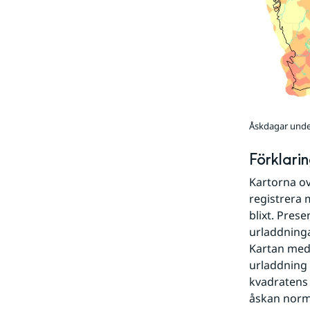
Åskdagar unde
Förklarin
Kartorna ov
registrera 
blixt. Pres
urladdninga
Kartan med 
urladdning 
kvadratens 
åskan norma