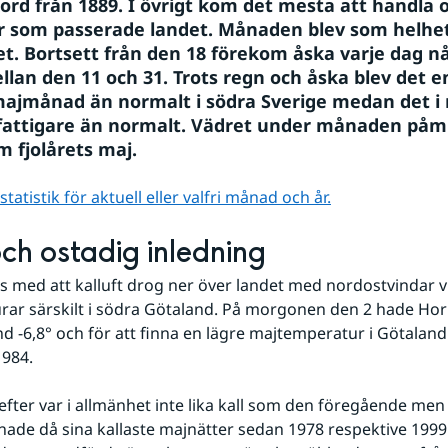
rd från 1889. I övrigt kom det mesta att handla 
 som passerade landet. Månaden blev som helhet å
et. Bortsett från den 18 förekom åska varje dag nå
llan den 11 och 31. Trots regn och åska blev det en
majmånad än normalt i södra Sverige medan det i n
fattigare än normalt. Vädret under månaden påmi
 fjolårets maj.
atistik för aktuell eller valfri månad och år.
och ostadig inledning
s med att kalluft drog ner över landet med nordostvindar vi
rar särskilt i södra Götaland. På morgonen den 2 hade Horn
d -6,8° och för att finna en lägre majtemperatur i Götaland
 1984.
ade då sina kallaste majnätter sedan 1978 respektive 1999.