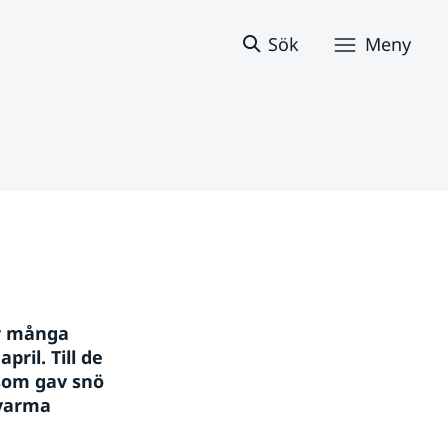
Sök
Meny
r många 
il. Till de 
om gav snö 
varma 