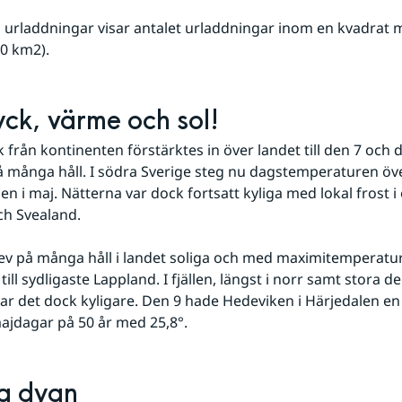
urladdningar visar antalet urladdningar inom en kvad­rat m
0 km2).
ck, värme och sol!
 från kontinenten förstärktes in över landet till den 7 och d
å många håll. I södra Sverige steg nu dagstemperaturen över
n i maj. Nätterna var dock fortsatt kyliga med lokal frost i 
ch Svealand.
ev på många håll i landet soliga och med maximitemperatur
ill sydligaste Lappland. I fjällen, längst i norr samt stora del
ar det dock kyligare. Den 9 hade Hedeviken i Härjedalen en 
ajdagar på 50 år med 25,8°.
a dygn