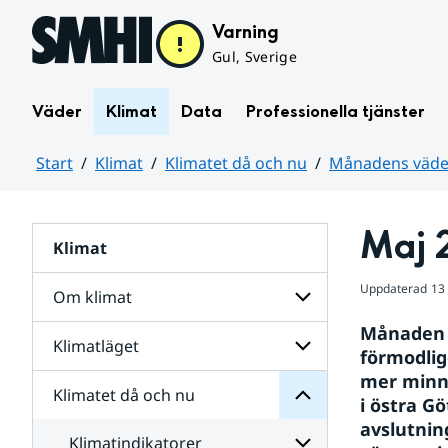
Hoppa till sidans innehåll
Varning
Gul, Sverige
Väder
Klimat
Data
Professionella tjänster
Start
Klimat
Klimatet då och nu
Månadens väder
Huvudinnehåll
Maj 
Klimat
nu
och
då
Uppdaterad
13
Om klimat
Klimatet
för
Månaden b
Undersidor
Klimatläget
Undersidor
förmodlig
Sverige
för
i
mer minne
Om
Klimatet då och nu
vatten
Undersidor
klimat
i östra G
och
för
avslutnin
väder
Klimatläget
Klimatindikatorer