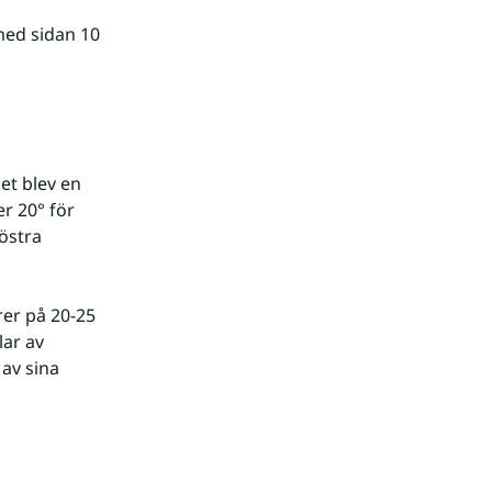
ed sidan 10 
et blev en 
 20° för 
östra 
er på 20-25 
ar av 
av sina 