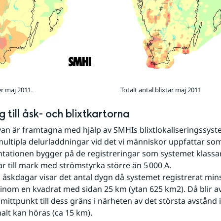
r maj 2011.
Totalt antal blixtar maj 2011
g till åsk- och blixtkartorna
an är framtagna med hjälp av SMHIs blixtlokaliseringssyste
multipla delurladdningar vid det vi människor uppfattar so
entationen bygger på de registreringar som systemet klassa
r till mark med strömstyrka större än 5 000 A.
åskdagar visar det antal dygn då systemet registrerat mins
inom en kvadrat med sidan 25 km (ytan 625 km2). Då blir av
mittpunkt till dess gräns i närheten av det största avstånd i
lt kan höras (ca 15 km).