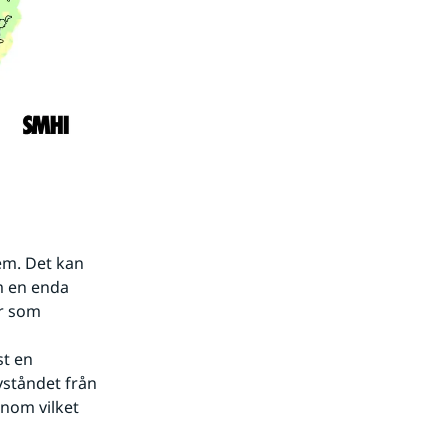
m. Det kan 
m en enda 
r som 
t en 
ståndet från 
nom vilket 