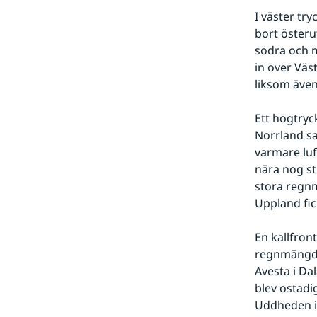
I väster try
bort österu
södra och m
in över Väs
liksom även
Ett högtryc
Norrland sa
varmare luf
nära nog st
stora regnm
Uppland fi
En kallfron
regnmängder
Avesta i Da
blev ostadi
Uddheden i