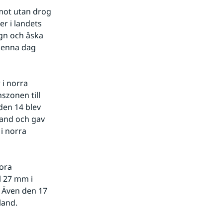
emot utan drog 
r i landets 
gn och åska 
denna dag 
i norra 
zonen till 
en 14 blev 
and och gav 
 norra 
ora 
 27 mm i 
 Även den 17 
and. 