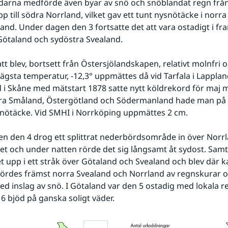
darna medförde även byar av snö och snöblandat regn från
p till södra Norrland, vilket gav ett tunt nysnötäcke i norra
and. Under dagen den 3 fortsatte det att vara ostadigt i fram
Götaland och sydöstra Svealand.
gsta temperatur, -12,3° uppmättes då vid Tarfala i Lappland
d i Skåne med mätstart 1878 satte nytt köldrekord för maj me
orra Småland, Östergötland och Södermanland hade man på
snötäcke. Vid SMHI i Norrköping uppmättes 2 cm.
t och under natten rörde det sig långsamt åt sydost. Samti
 upp i ett stråk över Götaland och Svealand och blev där kall
ördes främst norra Svealand och Norrland av regnskurar oc
d inslag av snö. I Götaland var den 5 ostadig med lokala r
 bjöd på ganska soligt väder.
Förstora bilden