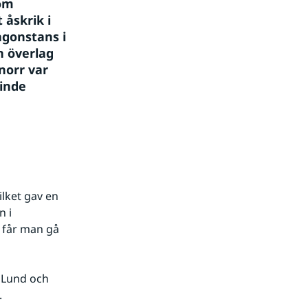
om 
skrik i 
gonstans i 
 överlag 
orr var 
nde 
lket gav en 
 i 
 får man gå 
 