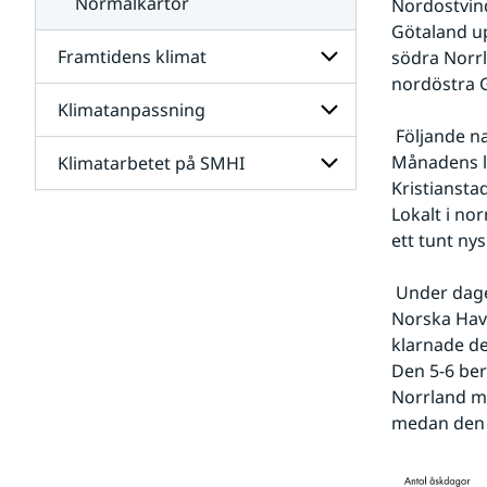
Normalkartor
Nordostvin
Götaland up
Framtidens klimat
södra Norrl
nordöstra 
Klimatanpassning
Undersidor
för
 Följande natt blev, bortsett från Östersjölandskapen, relativt molnfri och kall. 
Framtidens
Månadens lä
Klimatarbetet på SMHI
Undersidor
klimat
för
Kristiansta
Klimatanpassning
Lokalt i n
Undersidor
för
ett tunt ny
Klimatarbetet
på
 Under dagen den 4 drog ett splittrat nederbördsområde in över Norrland från 
SMHI
Norska Have
klarnade det
Den 5-6 ber
Norrland me
medan den 6