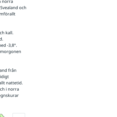
 norra 
 Svealand och 
förallt 
. 
d -3,8°. 
 morgonen 
digt 
t nattetid. 
h i norra 
egnskurar 
Förstora bilden