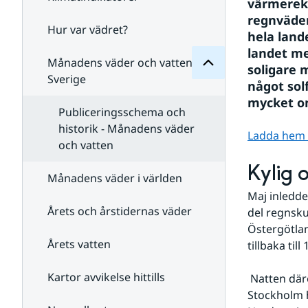
Månadens
värmereko
för
regnväder
Undersidor
Hur var vädret?
Undersidor
hela land
för
landet me
Klimatindikatorer
Månadens väder och vatten i
soligare 
Sverige
något sol
mycket om
Publiceringsschema och
historik - Månadens väder
Ladda hem st
och vatten
Kylig 
Månadens väder i världen
Maj inledde
Årets och årstidernas väder
del regnsku
Östergötlan
Årets vatten
tillbaka till
Kartor avvikelse hittills
 Natten därefter var i allmänhet inte lika kall som den föregående men Lund och 
Stockholm h