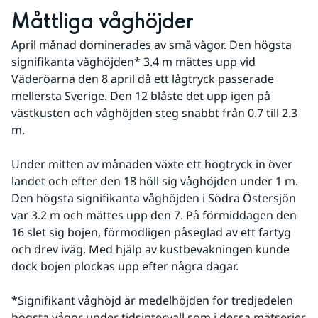
Måttliga våghöjder
April månad dominerades av små vågor. Den högsta 
signifikanta våghöjden* 3.4 m mättes upp vid 
Väderöarna den 8 april då ett lågtryck passerade 
mellersta Sverige. Den 12 blåste det upp igen på 
västkusten och våghöjden steg snabbt från 0.7 till 2.3 
m.
Under mitten av månaden växte ett högtryck in över 
landet och efter den 18 höll sig våghöjden under 1 m. 
Den högsta signifikanta våghöjden i Södra Östersjön 
var 3.2 m och mättes upp den 7. På förmiddagen den 
16 slet sig bojen, förmodligen påseglad av ett fartyg 
och drev iväg. Med hjälp av kustbevakningen kunde 
dock bojen plockas upp efter några dagar.
*Signifikant våghöjd är medelhöjden för tredjedelen 
högsta vågor under tidsintervall som i dessa mätserier 