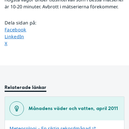
är 10-20 minuter. Avbrott i mätserierna förekommer.
Dela sidan på
:
Dela sidan på
Facebook
Dela sidan på
LinkedIn
Dela sidan på
X
Relaterade länkar
Månadens väder och vatten, april 2011
Länk till annan
Meteorologi – En riktig rekordmånad