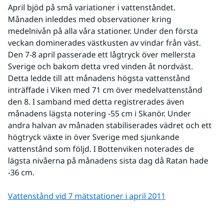
April bjöd på små variationer i vattenståndet. 
Månaden inleddes med observationer kring 
medelnivån på alla våra stationer. Under den första 
veckan dominerades västkusten av vindar från väst. 
Den 7-8 april passerade ett lågtryck över mellersta 
Sverige och bakom detta vred vinden åt nordväst. 
Detta ledde till att månadens högsta vattenstånd 
inträffade i Viken med 71 cm över medelvattenstånd 
den 8. I samband med detta registrerades även 
månadens lägsta notering -55 cm i Skanör. Under 
andra halvan av månaden stabiliserades vädret och ett 
högtryck växte in över Sverige med sjunkande 
vattenstånd som följd. I Bottenviken noterades de 
lägsta nivåerna på månadens sista dag då Ratan hade 
-36 cm.
Vattenstånd vid 7 mätstationer i april 2011