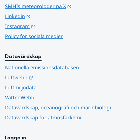
Länk till annan webbplats.
SMHIs meteorologer på X
Länk till annan webbplats.
Linkedin
Länk till annan webbplats.
Instagram
Policy för sociala medier
Datavärdskap
Nationella emissionsdatabasen
Länk till annan webbplats.
Luftwebb
Luftmiljödata
VattenWebb
Datavärdskap, oceanografi och marinbiologi
Datavärdskap för atmosfärkemi
Logga in