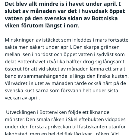
Det blev allt mindre is i havet under april. I 
slutet av månaden var det i huvudsak öppet 
vatten på den svenska sidan av Bottniska 
viken förutom längst i norr.
Minskningen av istäcket som inleddes i mars fortsatte 
sakta men säkert under april. Den skarpa gränsen 
mellan isen i nordost och öppet vatten i sydväst som 
delat Bottenhavet i två lika hälfter drog sig långsamt 
österut för att vid slutet av månaden lämna ett smalt 
band av sammanhängande is längs den finska kusten. 
Vårvädret i slutet av månaden tärde också hårt på de 
svenska kustisarna som försvann helt under sista 
veckan av april.
 Utvecklingen i Bottenviken följde ett liknande 
mönster. Den smala råken i Skelleftebukten vidgades 
under den första aprilveckan till fastiskanten utanför 
Jakobstad, men en hel del flak låg kvar i råken. Vid 