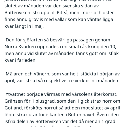
slutet av månaden var den svenska sidan av 
Bottenviken isfri upp till Piteå, men i norr och öster 
finns ännu grov is med vallar som kan väntas ligga 
kvar långt in i maj.
 Den för sjöfarten så besvärliga passagen genom 
Norra Kvarken öppnades i en smal råk kring den 10, 
men ännu vid slutet av månaden fanns gott om isflak 
kvar i farleden.
 Mälaren och Vänern, som var helt istäckta i början av 
april, var isfria två respektive tre veckor in i månaden.
 Ytvattnet började värmas med vårsolens återkomst. 
Gränsen för 1 plusgrad, som den 1 gick strax norr om 
Gotland, försköts norrut så att den mot slutet av april 
löpte strax utanför iskanten i Bottenhavet. Även i den 
isfria delen av Bottenviken var det då mer än 1 grad i 