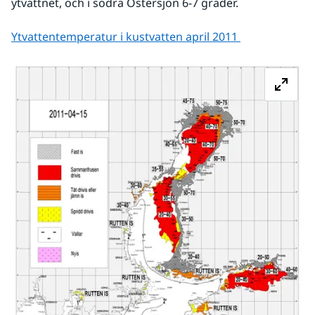
ytvattnet, och i södra Östersjön 6-7 grader.
Ytvattentemperatur i kustvatten april 2011 
Fö