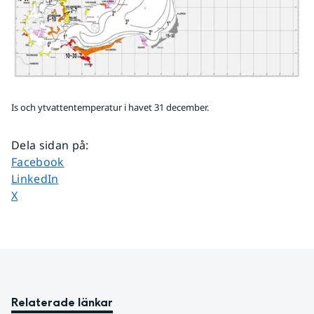
Is och ytvattentemperatur i havet 31 december.
Dela sidan på
:
Dela sidan på
Facebook
Dela sidan på
LinkedIn
Dela sidan på
X
Relaterade länkar