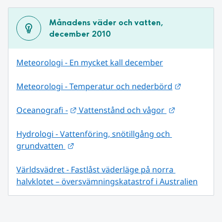
Månadens väder och vatten, 
december 2010
Meteorologi - En mycket kall december
Länk till 
Meteorologi - Temperatur och nederbörd
Länk till annan webbplats.
Länk till an
Oceanografi -
 Vattenstånd och vågor 
Hydrologi - Vattenföring, snötillgång och 
Länk till annan webbplats.
grundvatten 
Världsvädret - Fastlåst väderläge på norra 
halvklotet – översvämningskatastrof i Australien