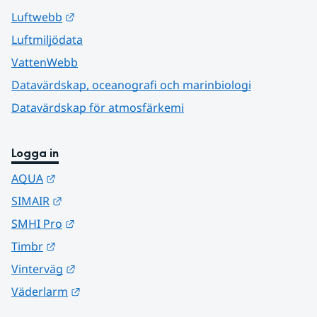
Länk till annan webbplats.
Luftwebb
Luftmiljödata
VattenWebb
Datavärdskap, oceanografi och marinbiologi
Datavärdskap för atmosfärkemi
Logga in
Länk till annan webbplats.
AQUA
Länk till annan webbplats.
SIMAIR
Länk till annan webbplats.
SMHI Pro
Länk till annan webbplats.
Timbr
Länk till annan webbplats.
Vinterväg
Länk till annan webbplats.
Väderlarm