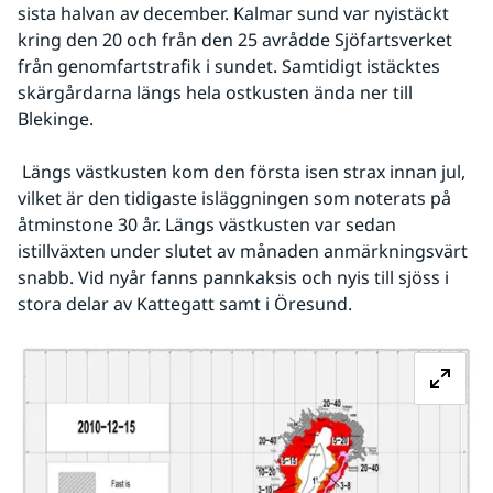
sista halvan av december. Kalmar sund var nyistäckt 
kring den 20 och från den 25 avrådde Sjöfartsverket 
från genomfartstrafik i sundet. Samtidigt istäcktes 
skärgårdarna längs hela ostkusten ända ner till 
Blekinge.
 Längs västkusten kom den första isen strax innan jul, 
vilket är den tidigaste isläggningen som noterats på 
åtminstone 30 år. Längs västkusten var sedan 
istillväxten under slutet av månaden anmärkningsvärt 
snabb. Vid nyår fanns pannkaksis och nyis till sjöss i 
stora delar av Kattegatt samt i Öresund.
Fö