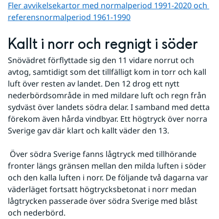
Fler avvikelsekartor med normalperiod 1991-2020 och 
referens­normalperiod 1961-1990
Kallt i norr och regnigt i söder
Snövädret förflyttade sig den 11 vidare norrut och 
avtog, samtidigt som det tillfälligt kom in torr och kall 
luft över resten av landet. Den 12 drog ett nytt 
nederbördsområde in med mildare luft och regn från 
sydväst över landets södra delar. I samband med detta 
förekom även hårda vindbyar. Ett högtryck över norra 
Sverige gav där klart och kallt väder den 13.
 Över södra Sverige fanns lågtryck med tillhörande 
fronter längs gränsen mellan den milda luften i söder 
och den kalla luften i norr. De följande två dagarna var 
väderläget fortsatt högtrycksbetonat i norr medan 
lågtrycken passerade över södra Sverige med blåst 
och nederbörd.