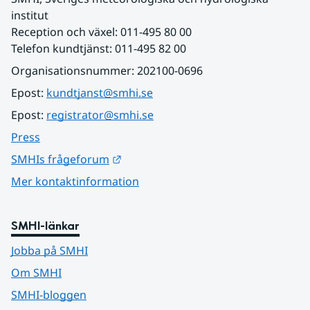
institut
Reception och växel: 011-495 80 00
Telefon kundtjänst: 011-495 82 00
Organisationsnummer: 202100-0696
Epost: 
kundtjanst@smhi.se
Epost: 
registrator@smhi.se
Press
Länk till annan webbplats.
SMHIs frågeforum
Mer kontaktinformation
SMHI-länkar
Jobba på SMHI
Om SMHI
SMHI-bloggen