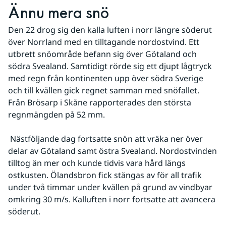
Ännu mera snö
Den 22 drog sig den kalla luften i norr längre söderut 
över Norrland med en tilltagande nordostvind. Ett 
utbrett snöområde befann sig över Götaland och 
södra Svealand. Samtidigt rörde sig ett djupt lågtryck 
med regn från kontinenten upp över södra Sverige 
och till kvällen gick regnet samman med snöfallet. 
Från Brösarp i Skåne rapporterades den största 
regnmängden på 52 mm.
 Nästföljande dag fortsatte snön att vräka ner över 
delar av Götaland samt östra Svealand. Nordostvinden 
tilltog än mer och kunde tidvis vara hård längs 
ostkusten. Ölandsbron fick stängas av för all trafik 
under två timmar under kvällen på grund av vindbyar 
omkring 30 m/s. Kalluften i norr fortsatte att avancera 
söderut.