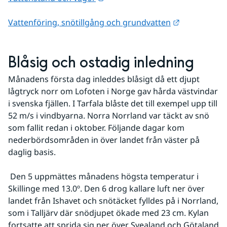
Länk till an
Vattenföring, snötillgång och grundvatten
Blåsig och ostadig inledning
Månadens första dag inleddes blåsigt då ett djupt 
lågtryck norr om Lofoten i Norge gav hårda västvindar 
i svenska fjällen. I Tarfala blåste det till exempel upp till 
52 m/s i vindbyarna. Norra Norrland var täckt av snö 
som fallit redan i oktober. Följande dagar kom 
nederbördsområden in över landet från väster på 
daglig basis.
 Den 5 uppmättes månadens högsta temperatur i 
Skillinge med 13.0º. Den 6 drog kallare luft ner över 
landet från Ishavet och snötäcket fylldes på i Norrland, 
som i Talljärv där snödjupet ökade med 23 cm. Kylan 
fortsatte att sprida sig ner över Svealand och Götaland 