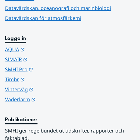
Datavärdskap, oceanografi och marinbiologi
Datavärdskap för atmosfärkemi
Logga in
Länk till annan webbplats.
AQUA
Länk till annan webbplats.
SIMAIR
Länk till annan webbplats.
SMHI Pro
Länk till annan webbplats.
Timbr
Länk till annan webbplats.
Vinterväg
Länk till annan webbplats.
Väderlarm
Publikationer
SMHI ger regelbundet ut tidskrifter, rapporter och 
faktablad.