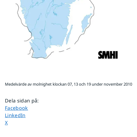
Medelvärde av molnighet klockan 07, 13 och 19 under november 2010
Dela sidan på
:
Dela sidan på
Facebook
Dela sidan på
LinkedIn
Dela sidan på
X