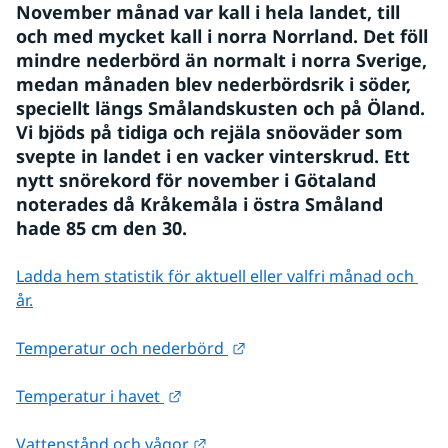
November månad var kall i hela landet, till 
och med mycket kall i norra Norrland. Det föll 
mindre nederbörd än normalt i norra Sverige, 
medan månaden blev nederbördsrik i söder, 
speciellt längs Smålandskusten och på Öland. 
Vi bjöds på tidiga och rejäla snöoväder som 
svepte in landet i en vacker vinterskrud. Ett 
nytt snörekord för november i Götaland 
noterades då Kråkemåla i östra Småland 
hade 85 cm den 30.
Ladda hem statistik för aktuell eller valfri månad och 
år.
Länk till annan webbplats.
Temperatur och nederbörd 
Länk till annan webbplats.
Temperatur i havet 
Länk till annan webbplats.
Vattenstånd och vågor