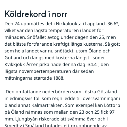
Köldrekord i norr
Den 24 uppmättes det i Nikkaluokta i Lappland -36.6º, 
vilket var den lägsta temperaturen i landet för 
månaden. Snöfallet avtog under dagen den 25, men 
det blåste fortfarande kraftigt längs kusterna. Så gott 
som hela landet var nu snötäckt, utom Öland och 
Gotland och längs med kusterna längst i söder. 
Kvikkjokk-Årrenjarka hade denna dag -34.4º, den 
lägsta novembertemperaturen där sedan 
mätningarna startade 1888.
 Den omfattande nederbörden som i östra Götaland 
inledningsvis föll som regn ledde till översvämningar i 
bland annat Kalmartrakten. Som exempel kan Löttorp 
på Öland nämnas som mellan den 23 och 25 fick 97 
mm. Ljungbyån riskerade att svämma över och i 
Smedby i Småland hotades ett gruppboende av 