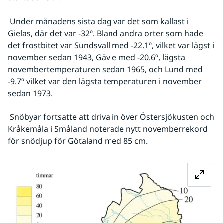
 Under månadens sista dag var det som kallast i 
Gielas, där det var -32º. Bland andra orter som hade 
det frostbitet var Sundsvall med -22.1º, vilket var lägst i 
november sedan 1943, Gävle med -20.6º, lägsta 
novembertemperaturen sedan 1965, och Lund med 
-9.7º vilket var den lägsta temperaturen i november 
sedan 1973.
 Snöbyar fortsatte att driva in över Östersjökusten och 
Kråkemåla i Småland noterade nytt novemberrekord 
för snödjup för Götaland med 85 cm.
Fö