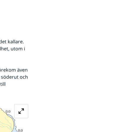
t kallare. 
het, utom i 
 söderut och 
ll 
Förstora bilden