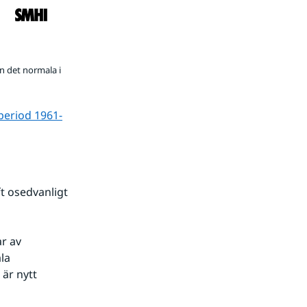
n det normala i
period 1961-
 osedvanligt 
a 
är nytt 