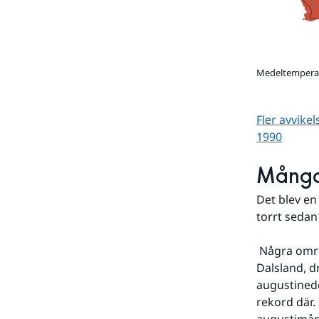
Medeltemperat
Fler avvike
1990
Många 
Det blev en
torrt sedan 
 Några områden, såsom sydvästra Skåne och västra Värmland och delar av 
Dalsland, d
augustinede
rekord där.