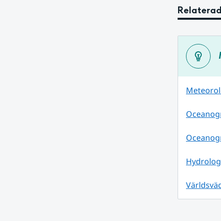
Relaterad
Meteorolo
Oceanogra
Oceanogr
Hydrologi
Världsväd