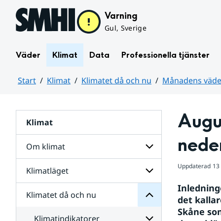
Hoppa till sidans innehåll
Varning
Gul, Sverige
Väder
Klimat
Data
Professionella tjänster
Start
Klimat
Klimatet då och nu
Månadens väder
Huvudinnehåll
Augus
Klimat
nu
och
nede
då
Om klimat
Klimatet
för
Uppdaterad
13
Undersidor
Klimatläget
Undersidor
Sverige
för
i
Inledning
Om
Klimatet då och nu
vatten
Undersidor
klimat
det kalla
och
för
Skåne som
väder
Klimatläget
Klimatindikatorer