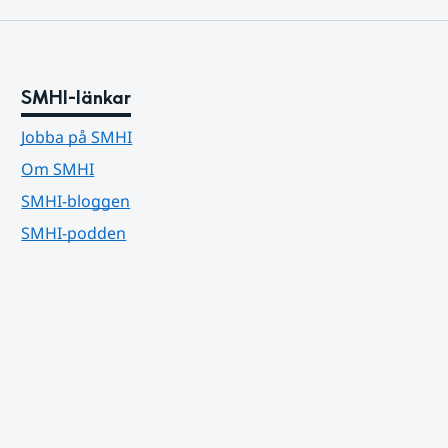
SMHI-länkar
Jobba på SMHI
Om SMHI
SMHI-bloggen
SMHI-podden