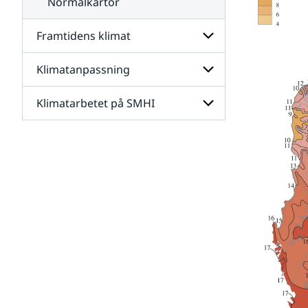
Normalkartor
Framtidens klimat
Klimatanpassning
Undersidor
för
Framtidens
Klimatarbetet på SMHI
Undersidor
klimat
för
Klimatanpassning
Undersidor
för
Klimatarbetet
på
SMHI