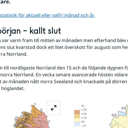
tare.
atistik för aktuell eller valfri månad och år.
örjan – kallt slut
 var varm fram till mitten av månaden men efterhand blev de
s slut kvarstod dock ett litet överskott för augusti som hel
rra Norrland.
 norra Norrland. En vecka senare avancerade hösten vidare
et av månaden nått norra Svealand och knackade på dörren ti
 höglandet.
Förstora bilden