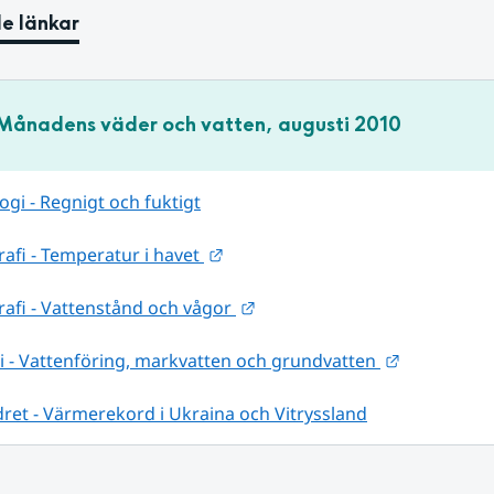
e länkar
Månadens väder och vatten, augusti 2010
gi - Regnigt och fuktigt
Länk till annan webbplats.
fi - Temperatur i havet 
Länk till annan webbplats.
afi - Vattenstånd och vågor 
Länk till a
 - Vattenföring, markvatten och grundvatten 
ret - Värmerekord i Ukraina och Vitryssland