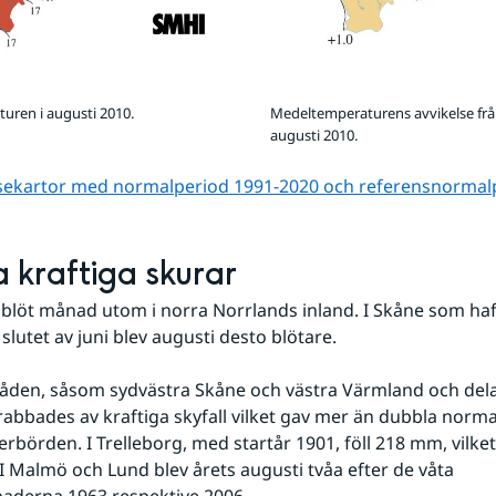
uren i augusti 2010.
Medeltemperaturens avvikelse frå
augusti 2010.
lsekartor med normalperiod 1991-2020 och referens­normal
kraftiga skurar
 blöt månad utom i norra Norrlands inland. I Skåne som haft
slutet av juni blev augusti desto blötare.
rabbades av kraftiga skyfall vilket gav mer än dubbla normal
rbörden. I Trelleborg, med startår 1901, föll 218 mm, vilket 
 I Malmö och Lund blev årets augusti tvåa efter de våta 