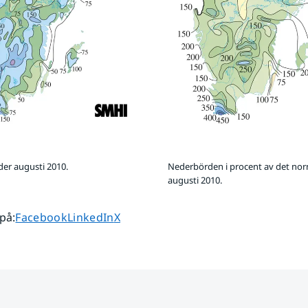
er augusti 2010.
Nederbörden i procent av det no
augusti 2010.
Dela sidan på
Dela sidan på
Dela sidan på
 på
:
Facebook
LinkedIn
X