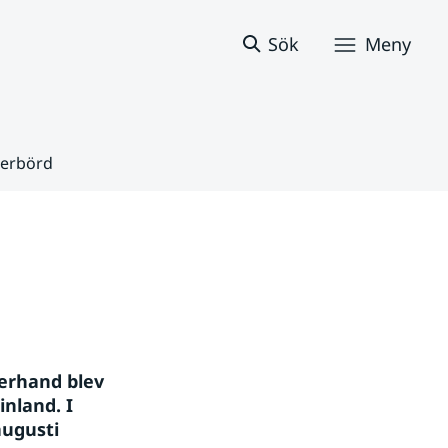
Sök
Meny
derbörd
erhand blev 
nland. I 
ugusti 