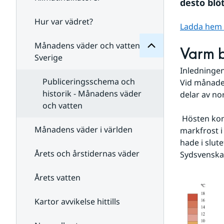
Månadens
desto blö
för
Undersidor
Hur var vädret?
Undersidor
Ladda hem st
för
Klimatindikatorer
Månadens väder och vatten i
Varm b
Sverige
Inledningen
Publiceringsschema och
Vid månaden
historik - Månadens väder
delar av no
och vatten
 Hösten kom till nordligaste Norrland den 15 och de följande dygnen förekom även 
Månadens väder i världen
markfrost i
hade i slut
Årets och årstidernas väder
Sydsvenska
Årets vatten
Kartor avvikelse hittills