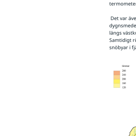
termometern
 Det var även det första dygnet på året då sommartemperaturer noterades, dvs en 
dygnsmedelt
längs västk
Samtidigt r
snöbyar i fj