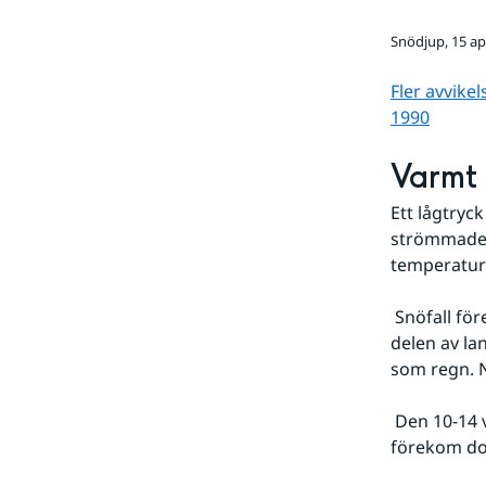
Snödjup, 15 apr
Fler avvike
1990
Varmt
Ett lågtryc
strömmade u
temperature
 Snöfall förekom i mellersta Norrland. Dagen efter passerade ett lågtryck och större 
delen av la
som regn. N
 Den 10-14 var det mestadels högtrycksbetonat väder med uppehåll. En del snöbyar 
förekom doc