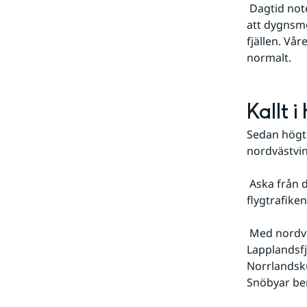
 Dagtid noterades temperaturer på 10-15° i stora delar av landet. Detta medförde 
att dygnsme
fjällen. Vår
normalt.
Kallt i
Sedan högtr
nordvästvin
 Aska från den isländska vulkanen Eyjafjallajökull nådde den 15 norra Sverige och 
flygtrafike
 Med nordvindarna följde också snöbyar i fjällen och kyla. I Mierkenis i mellersta 
Lapplandsfj
Norrlandsku
Snöbyar ber