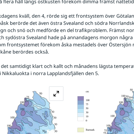
å flera håll längs ostkusten förekom dimma främst nattetid
sk berörde det även östra Svealand och södra Norrlandsku
gn och snö och medförde en del trafikproblem. Främst nor
ch sydöstra Svealand hade på annandagens morgon några 
om frontsystemet förekom åska mestadels över Östersjön 
Skåne berördes också.
 Nikkaluokta i norra Lapplandsfjällen den 5.
Förstora bilden