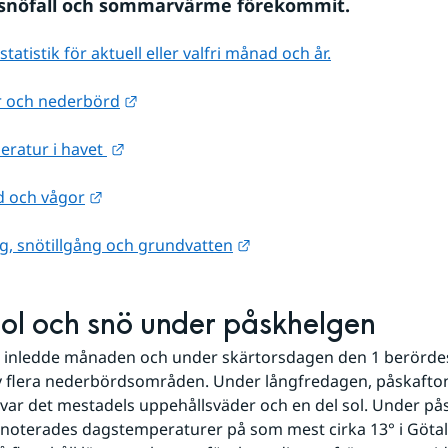
 snöfall och sommarvärme förekommit.
atistik för aktuell eller valfri månad och år.
Länk till annan webbplats.
 och nederbörd
Länk till annan webbplats.
eratur i havet 
Länk till annan webbplats.
d och vågor
Länk till annan webbplats.
g, snötillgång och grundvatten
ol och snö under påskhelgen
 inledde månaden och under skärtorsdagen den 1 berördes 
v flera nederbördsområden. Under långfredagen, påskafton
ar det mestadels uppehållsväder och en del sol. Under på
noterades dagstemperaturer på som mest cirka 13° i Götal