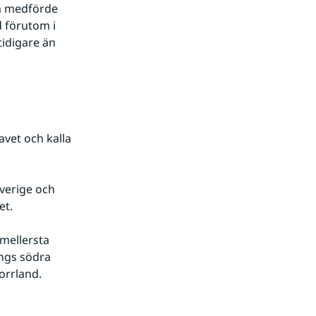
 förutom i 
tidigare än 
vet och kalla 
et.
ngs södra 
rrland. 