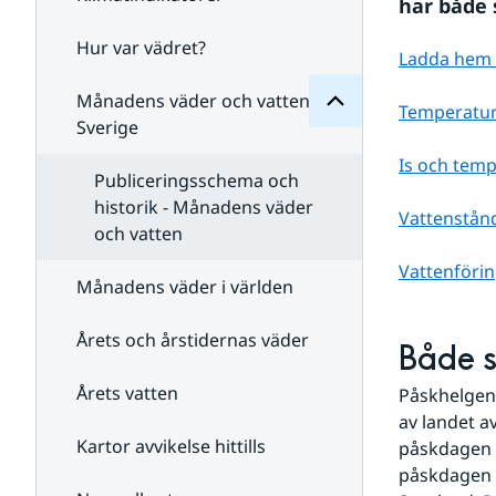
Månadens
har både
för
Undersidor
Hur var vädret?
Undersidor
Ladda hem st
för
Klimatindikatorer
Månadens väder och vatten i
Temperatur
Sverige
Is och temp
Publiceringsschema och
historik - Månadens väder
Vattenstån
och vatten
Vattenförin
Månadens väder i världen
Årets och årstidernas väder
Både s
Årets vatten
Påskhelgen
av landet a
Kartor avvikelse hittills
påskdagen v
påskdagen 