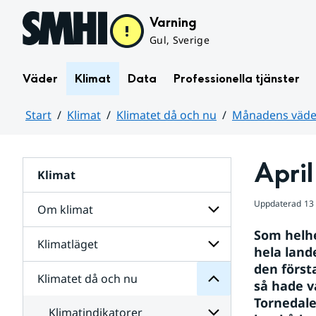
Hoppa till sidans innehåll
Varning
Gul, Sverige
Väder
Klimat
Data
Professionella tjänster
Start
Klimat
Klimatet då och nu
Månadens väder
Huvudinnehåll
April
Klimat
nu
och
då
Uppdaterad
13
Om klimat
Klimatet
för
Som helhe
Undersidor
Klimatläget
Undersidor
hela lande
Sverige
för
i
den först
Om
Klimatet då och nu
vatten
Undersidor
klimat
så hade vå
och
för
Tornedale
väder
Klimatläget
Klimatindikatorer