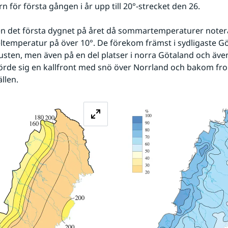
 för första gången i år upp till 20°-strecket den 26.
emperatur på över 10°. De förekom främst i sydligaste Gö
usten, men även på en del platser i norra Götaland och även
örde sig en kallfront med snö över Norrland och bakom fron
ällen.
Förstora bilden