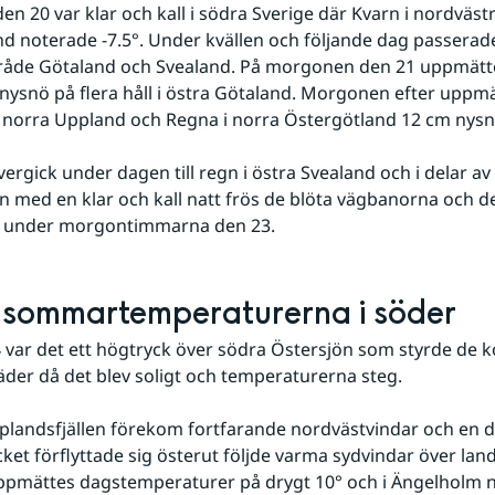
d noterade -7.5°. Under kvällen och följande dag passerade 
råde Götaland och Svealand. På morgonen den 21 uppmättes
nysnö på flera håll i östra Götaland. Morgonen efter uppmät
i norra Uppland och Regna i norra Östergötland 12 cm nysn
 med en klar och kall natt frös de blöta vägbanorna och det
alt under morgontimmarna den 23.
 sommartemperaturerna i söder
 var det ett högtryck över södra Öster­sjön som styrde de
der då det blev soligt och temperaturerna steg.
ket förflyttade sig österut följde varma sydvindar över lande
ppmättes dagstemperaturer på drygt 10° och i Ängelholm n