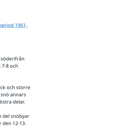
period 1961-
söderifrån 
7-8 och 
 snö annars 
stra delar.
r den 12-13.