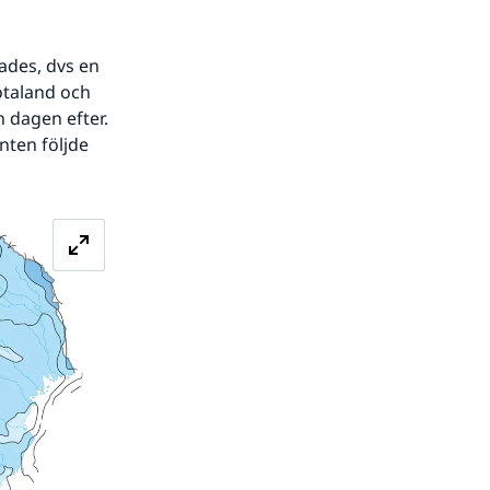
taland och 
 dagen efter. 
ten följde 
Förstora bilden