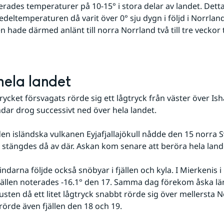
deltemperaturen då varit över 0° sju dygn i följd i Norrland
en hade därmed anlänt till norra Norrland två till tre veckor 
 hela landet
ycket försvagats rörde sig ett lågtryck från väster över Isha
dar drog successivt ned över hela landet.
n stängdes då av där. Askan kom senare att beröra hela land
ällen noterades -16.1° den 17. Samma dag förekom åska lä
sten då ett litet lågtryck snabbt rörde sig över mellersta No
örde även fjällen den 18 och 19.