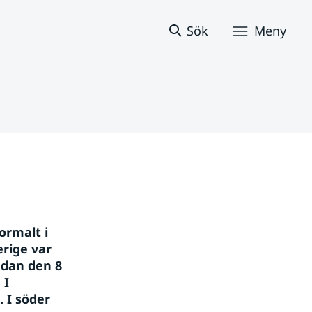
Sök
Meny
rmalt i 
rige var 
dan den 8 
I 
 I söder 