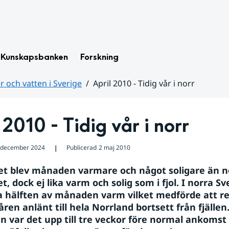
Kunskapsbanken
Forskning
 och vatten i Sverige
April 2010 - Tidig vår i norr
 2010 - Tidig vår i norr
 december 2024
Publicerad
2 maj 2010
❘
t blev månaden varmare och något soligare än no
t, dock ej lika varm och solig som i fjol. I norra Sve
a hälften av månaden varm vilket medförde att re
ren anlänt till hela Norrland bortsett från fjällen. 
n var det upp till tre veckor före normal ankomst .