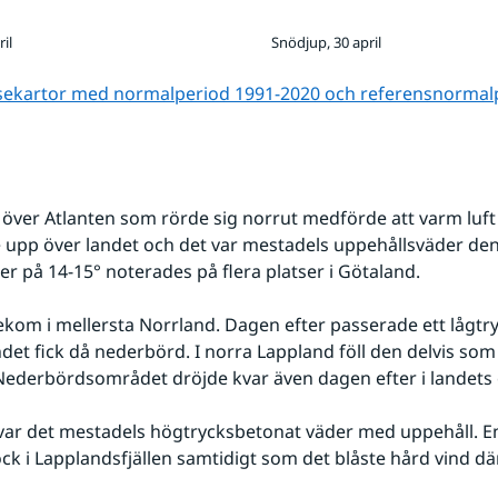
il
Snödjup, 30 april
lsekartor med normalperiod 1991-2020 och referens­normal
k över Atlanten som rörde sig norrut medförde att varm luft 
pp över landet och det var mestadels uppehållsväder den 
r på 14-15° noterades på flera platser i Götaland.
ndet fick då nederbörd. I norra Lappland föll den delvis som
ederbördsområdet dröjde kvar även dagen efter i landets ö
k i Lapplandsfjällen samtidigt som det blåste hård vind dä