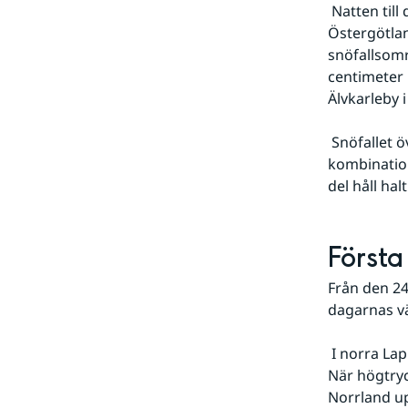
 Natten till den 20 var klar och kall i södra Sverige där Kvarn i nordvästra 
Östergötlan
snöfallsom
centimeter 
Älvkarleby 
 Snöfallet övergick under dagen till regn i östra Svealand och i delar av Götaland. I 
kombination
del håll h
Första
Från den 24
dagarnas vä
 I norra Lapplandsfjällen förekom fortfarande nordvästvindar och en del snöbyar. 
När högtryc
Norrland u