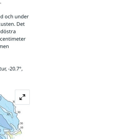
.
sten. Det 
döstra 
centimeter 
men 
Förstora bilden