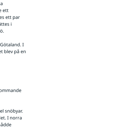
ett 
 ett par 
tes i 
ö.
 blev på en 
 kommande 
t. I norra 
ådde 