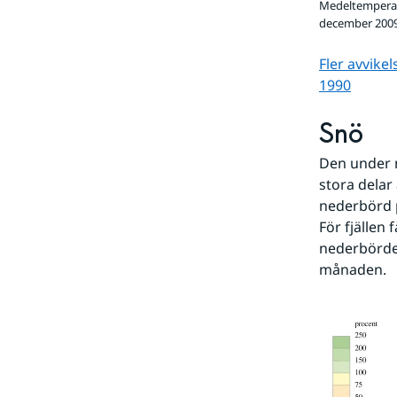
Medeltemperatu
december 200
Fler avvike
1990
Snö
Den under m
stora delar 
nederbörd p
För fjällen 
nederbörden
månaden.