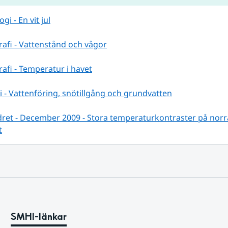
i - En vit jul
afi - Vattenstånd och vågor
fi - Temperatur i havet
 - Vattenföring, snötillgång och grundvatten
ret - December 2009 - Stora temperaturkontraster på norra
t
SMHI-länkar