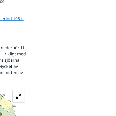
009
period 1961-
nederbörd i 
ll rikligt med 
a sjöarna. 
 Mycket av 
n mitten av 
Förstora bilden