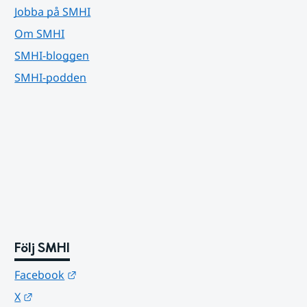
Jobba på SMHI
Om SMHI
SMHI-bloggen
SMHI-podden
Följ SMHI
Länk till annan webbplats.
Facebook
Länk till annan webbplats.
X