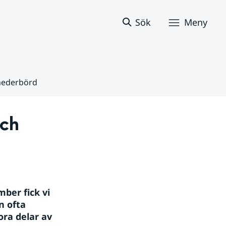
Sök
Meny
nederbörd
ch 
er fick vi 
 ofta 
ra delar av 