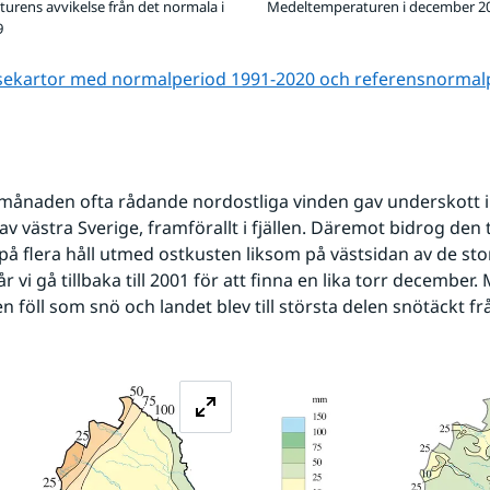
rens avvikelse från det normala i
Medeltemperaturen i december 2
9
lsekartor med normalperiod 1991-2020 och referens­normal
ånaden ofta rådande nordostliga vinden gav underskott i 
av västra Sverige, framförallt i fjällen. Däremot bidrog den ti
å flera håll utmed ostkusten liksom på västsidan av de stor
får vi gå tillbaka till 2001 för att finna en lika torr december.
 föll som snö och landet blev till största delen snötäckt frå
Förstora bilden