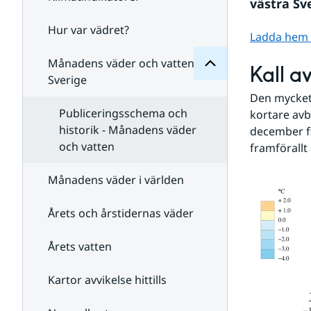
Månadens
västra Sve
för
Undersidor
Hur var vädret?
Undersidor
Ladda hem st
för
Klimatindikatorer
Månadens väder och vatten i
Kall a
Sverige
Den mycket 
Publiceringsschema och
kortare avb
historik - Månadens väder
december fic
och vatten
framförallt
Månadens väder i världen
Årets och årstidernas väder
Årets vatten
Kartor avvikelse hittills