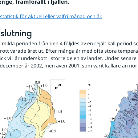
rige, framförallt i fjällen.
atistik för aktuell eller valfri månad och år.
vslutning
milda perioden från den 4 följdes av en rejält kall period 
rott varade året ut. Efter många år med ofta stora temperat
k vi i år underskott i större delen av landet. Under senare å
 december år 2002, men även 2001, som varit kallare än nor
Förstora bilden