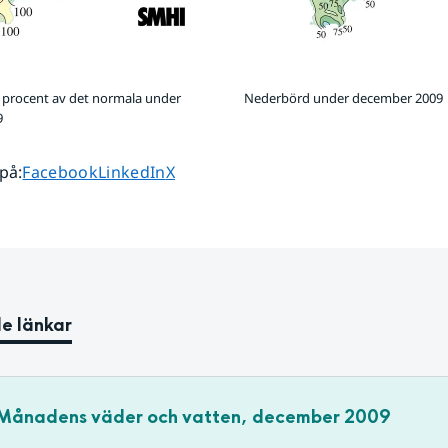
 procent av det normala under
Nederbörd under december 2009
9
Dela sidan på
Dela sidan på
Dela sidan på
 på
:
Facebook
LinkedIn
X
e länkar
Månadens väder och vatten, december 2009