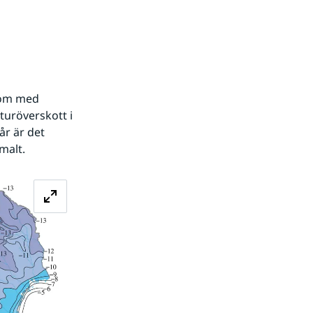
som med 
uröverskott i 
r är det 
malt.
Förstora bilden