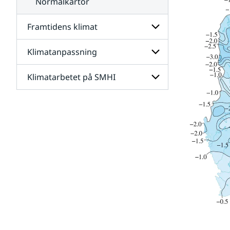
Normalkartor
Framtidens klimat
Klimatanpassning
Undersidor
för
Framtidens
Klimatarbetet på SMHI
Undersidor
klimat
för
Klimatanpassning
Undersidor
för
Klimatarbetet
på
SMHI