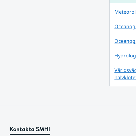
Meteorolog
Oceanogr
Oceanogra
Hydrologi
Världsväd
halvklote
Kontakta SMHI