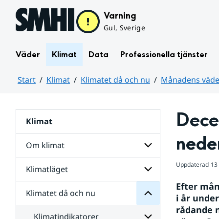
Hoppa till sidans innehåll
Varning
Gul, Sverige
Väder
Klimat
Data
Professionella tjänster
Start
Klimat
Klimatet då och nu
Månadens väder
Huvudinnehåll
Dece
Klimat
nu
och
nede
då
Om klimat
Klimatet
för
Uppdaterad
13
Undersidor
Klimatläget
Undersidor
Sverige
för
i
Efter mån
Om
Klimatet då och nu
vatten
Undersidor
klimat
i år unde
och
för
rådande n
väder
Klimatläget
Klimatindikatorer