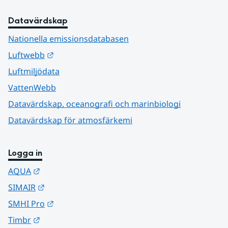
Datavärdskap
Nationella emissionsdatabasen
Länk till annan webbplats.
Luftwebb
Luftmiljödata
VattenWebb
Datavärdskap, oceanografi och marinbiologi
Datavärdskap för atmosfärkemi
Logga in
Länk till annan webbplats.
AQUA
Länk till annan webbplats.
SIMAIR
Länk till annan webbplats.
SMHI Pro
Länk till annan webbplats.
Timbr