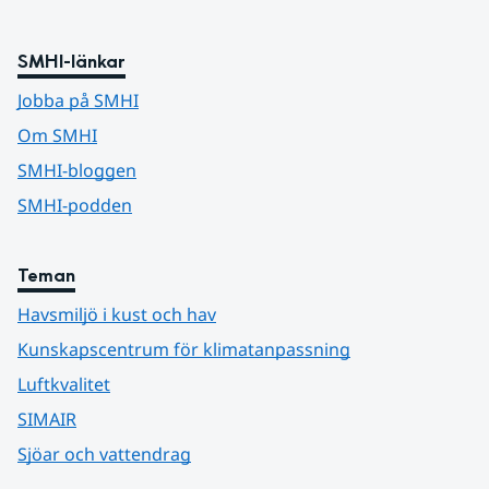
SMHI-länkar
Jobba på SMHI
Om SMHI
SMHI-bloggen
SMHI-podden
Teman
Havsmiljö i kust och hav
Kunskapscentrum för klimatanpassning
Luftkvalitet
SIMAIR
Sjöar och vattendrag