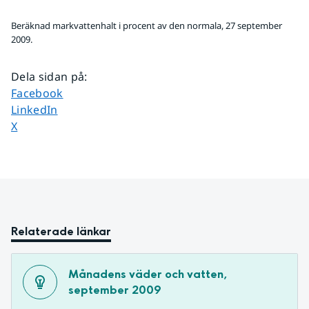
Beräknad markvattenhalt i procent av den normala, 27 september
2009.
Dela sidan på
:
Dela sidan på
Facebook
Dela sidan på
LinkedIn
Dela sidan på
X
Relaterade länkar
Månadens väder och vatten, 
september 2009