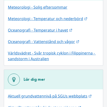
Meteorologi - Solig eftersommar
Länk till 
Meteorologi - Temperatur och nederbörd
Länk till annan web
Oceanografi - Temperatur i havet
Länk till annan
Oceanografi - Vattenstånd och vågor
Världsvädret - Svår tropisk cyklon i Filippinerna - 
sandstorm i Australien
Lär dig mer
Länk til
Aktuell grundvattennivå på SGUs webbplats