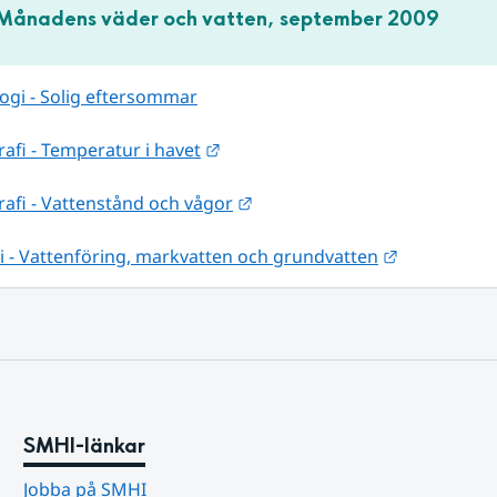
Månadens väder och vatten, september 2009
ogi - Solig eftersommar
Länk till annan webbplats.
fi - Temperatur i havet
Länk till annan webbplats.
afi - Vattenstånd och vågor
Länk till a
i - Vattenföring, markvatten och grundvatten
SMHI-länkar
Jobba på SMHI