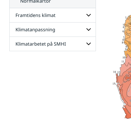
Normalkartor
Framtidens klimat
Klimatanpassning
Undersidor
för
Framtidens
Klimatarbetet på SMHI
Undersidor
klimat
för
Klimatanpassning
Undersidor
för
Klimatarbetet
på
SMHI