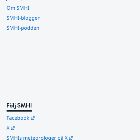
Om SMHI
SMHI-bloggen
SMHI-podden
Följ SMHI
Länk till annan webbplats.
Facebook
Länk till annan webbplats.
X
Länk till annan webbplats.
SMHIs meteorologer på X