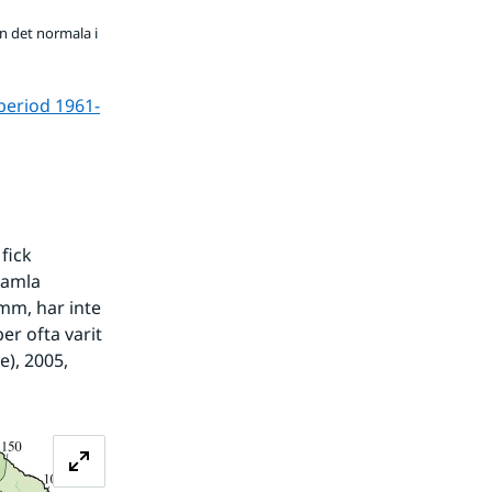
n det normala i
period 1961-
ick 
amla 
m, har inte 
r ofta varit 
), 2005, 
Förstora bilden