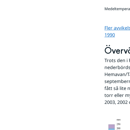
Medeltemperat
Fler avvike
1990
Överv
Trots den i
nederbördso
Hemavan/Tär
septemberr
fått så lit
torr eller 
2003, 2002 