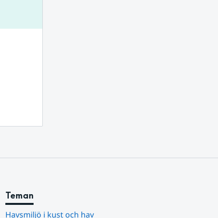
nnan webbplats.
Teman
Havsmiljö i kust och hav