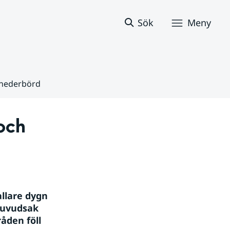
Sök
Meny
 nederbörd
ch 
llare dygn 
huvudsak 
den föll 