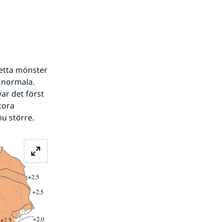
tta mönster 
normala. 
r det först 
ora 
nu större.
Förstora bilden