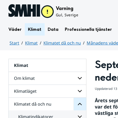
Hoppa till sidans innehåll
Varning
Gul, Sverige
Väder
Klimat
Data
Professionella tjänster
Start
Klimat
Klimatet då och nu
Månadens väder
Huvudinnehåll
Sept
Klimat
nu
och
nede
då
Om klimat
Klimatet
för
Uppdaterad
13
Undersidor
Klimatläget
Undersidor
Sverige
för
i
Årets sep
Om
Klimatet då och nu
vatten
Undersidor
klimat
var det fö
och
för
västliga 
väder
Klimatläget
Klimatindikatorer