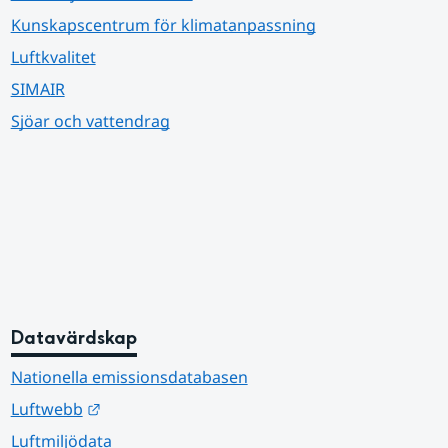
Kunskapscentrum för klimatanpassning
Luftkvalitet
SIMAIR
Sjöar och vattendrag
Datavärdskap
Nationella emissionsdatabasen
Länk till annan webbplats.
Luftwebb
Luftmiljödata