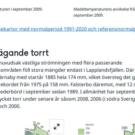
uren i september 2009.
Medeltemperaturens avvikelse frå
september 2009.
lsekartor med normalperiod 1991-2020 och referens­normal
ägande torrt
 huvudsak västliga strömningen med flera passerande 
mråden föll stora mängder endast i Lapplandsfjällen. Där f
naby med startår 1885 hela 174 mm, vilket översteg det g
ekordet från 1975 på 158 mm. Falsterbo däremot, med 12 m
e nederbörd i september sedan 1989. I allmänhet har septembe
mycket torr under senare år såsom 2008, 2006 (i södra Sverige
och 2000.
Förstora bilden