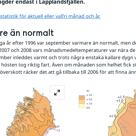
gder endast i Lapplandsfjällen.
atistik för aktuell eller valfri månad och år.
re än normalt
a år efter 1996 var september varmare än normalt, men de
 2007 och 2008 vars månadsmedeltemperaturer var nära de 
mber inleddes varmt och trots några enstaka kallare dygn va
hösten tog riktig fart. Även om månaden som helhet fick st
erskott räcker det att gå tillbaka till 2006 för att finna än
Förstora bilden