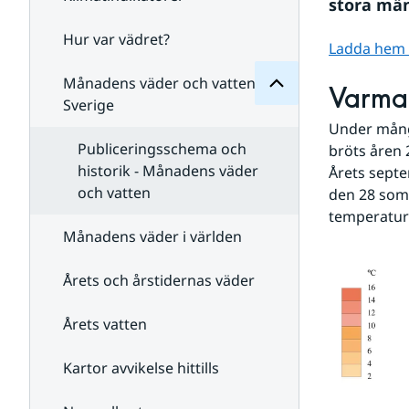
Månadens
stora män
för
Undersidor
Hur var vädret?
Undersidor
Ladda hem st
för
Klimatindikatorer
Månadens väder och vatten i
Varma
Sverige
Under mång
Publiceringsschema och
bröts åren
historik - Månadens väder
Årets septe
och vatten
den 28 som 
temperaturöv
Månadens väder i världen
Årets och årstidernas väder
Årets vatten
Kartor avvikelse hittills