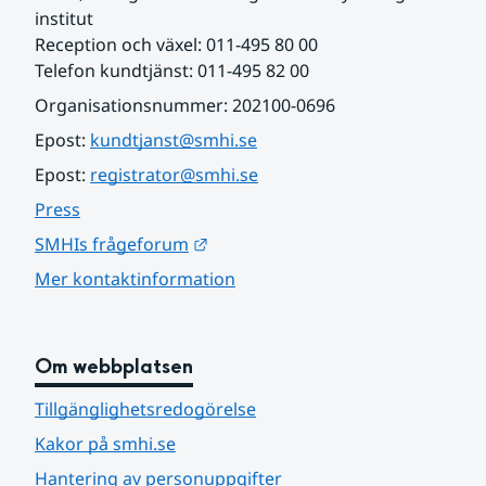
institut
Reception och växel: 011-495 80 00
Telefon kundtjänst: 011-495 82 00
Organisationsnummer: 202100-0696
Epost: 
kundtjanst@smhi.se
Epost: 
registrator@smhi.se
Press
Länk till annan webbplats.
SMHIs frågeforum
Mer kontaktinformation
Om webbplatsen
Tillgänglighetsredogörelse
Kakor på smhi.se
Hantering av personuppgifter