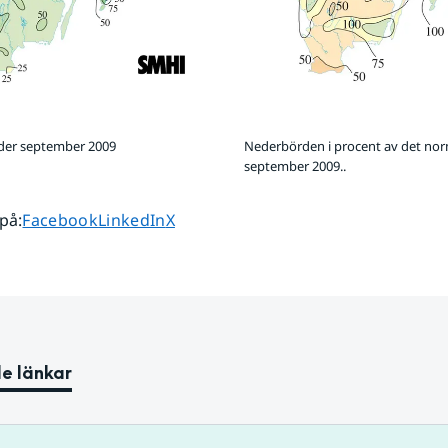
der september 2009
Nederbörden i procent av det no
september 2009..
Dela sidan på
Dela sidan på
Dela sidan på
 på
:
Facebook
LinkedIn
X
e länkar