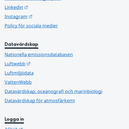
Länk till annan webbplats.
Linkedin
Länk till annan webbplats.
Instagram
Policy för sociala medier
Datavärdskap
Nationella emissionsdatabasen
Länk till annan webbplats.
Luftwebb
Luftmiljödata
VattenWebb
Datavärdskap, oceanografi och marinbiologi
Datavärdskap för atmosfärkemi
Logga in