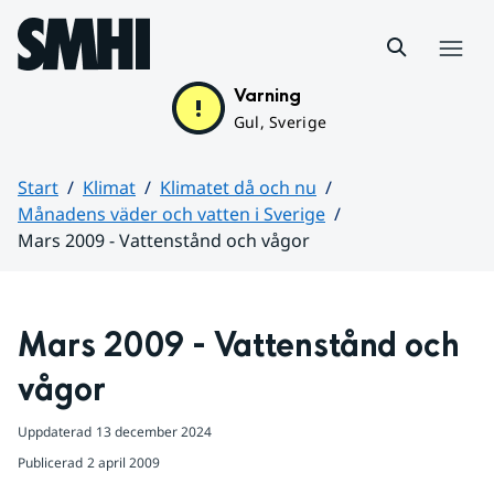
Hoppa till sidans innehåll
Meny
Varning
Gul, Sverige
Start
Klimat
Klimatet då och nu
Månadens väder och vatten i Sverige
Mars 2009 - Vattenstånd och vågor
Huvudinnehåll
Mars 2009 - Vattenstånd och 
vågor
Uppdaterad
13 december 2024
Publicerad
2 april 2009