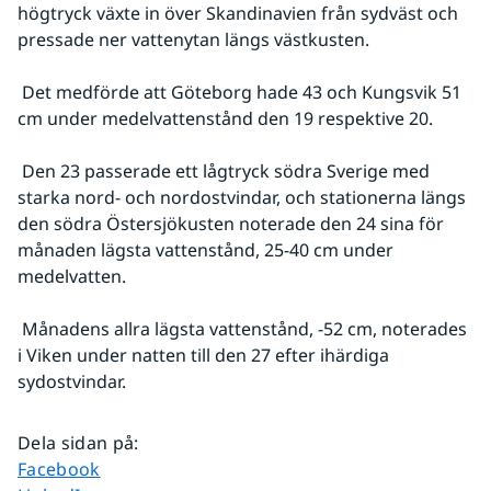
högtryck växte in över Skandinavien från sydväst och 
pressade ner vattenytan längs västkusten.
 Det medförde att Göteborg hade 43 och Kungsvik 51 
cm under medelvattenstånd den 19 respektive 20.
 Den 23 passerade ett lågtryck södra Sverige med 
starka nord- och nordostvindar, och stationerna längs 
den södra Östersjökusten noterade den 24 sina för 
månaden lägsta vattenstånd, 25-40 cm under 
medelvatten.
 Månadens allra lägsta vattenstånd, -52 cm, noterades 
i Viken under natten till den 27 efter ihärdiga 
sydostvindar.
Dela sidan på
:
Dela sidan på
Facebook