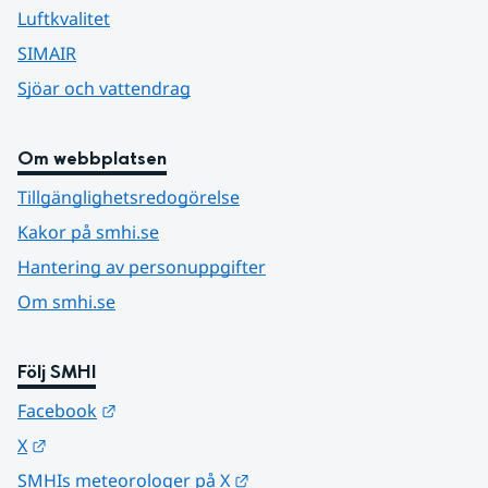
Luftkvalitet
SIMAIR
Sjöar och vattendrag
Om webbplatsen
Tillgänglighetsredogörelse
Kakor på smhi.se
Hantering av personuppgifter
Om smhi.se
Följ SMHI
Länk till annan webbplats.
Facebook
Länk till annan webbplats.
X
Länk till annan webbplats.
SMHIs meteorologer på X