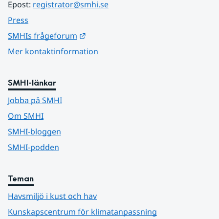
Epost: 
registrator@smhi.se
Press
Länk till annan webbplats.
SMHIs frågeforum
Mer kontaktinformation
SMHI-länkar
Jobba på SMHI
Om SMHI
SMHI-bloggen
SMHI-podden
Teman
Havsmiljö i kust och hav
Kunskapscentrum för klimatanpassning