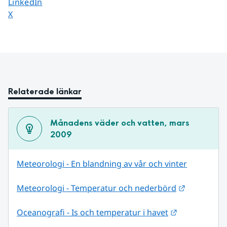
Dela sidan på
LinkedIn
Dela sidan på
X
Relaterade länkar
Månadens väder och vatten, mars 
2009
Meteorologi - En blandning av vår och vinter
Länk till 
Meteorologi - Temperatur och nederbörd
Länk till ann
Oceanografi - Is och temperatur i havet