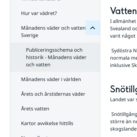
Månadens
för
Vatten
Undersidor
Hur var vädret?
Undersidor
för
I allmänhet
Klimatindikatorer
Månadens väder och vatten i
Svealand oc
Sverige
varit något
Publiceringsschema och
 Sydöstra Norrland samt Gotland har under månaden haft en vattenföring över den 
historik - Månadens väder
normala med
och vatten
inklusive S
Månadens väder i världen
Snötil
Årets och årstidernas väder
Landet var 
Årets vatten
 Snötillgången var på de flesta platser normal, men i mellersta Sverige var snötäcket 
större än no
Kartor avvikelse hittills
skogslandet