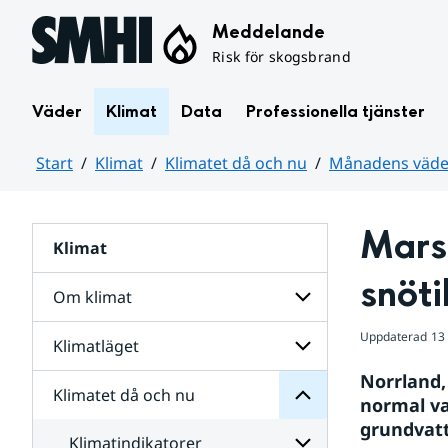
Hoppa till sidans innehåll
Meddelande
Risk för skogsbrand
Väder
Klimat
Data
Professionella tjänster
Start
Klimat
Klimatet då och nu
Månadens väder
Huvudinnehåll
Mars 
Klimat
nu
och
snöti
då
Om klimat
Klimatet
för
Uppdaterad
13
Undersidor
Klimatläget
Undersidor
Sverige
för
i
Norrland,
Om
Klimatet då och nu
vatten
Undersidor
klimat
normal va
och
för
grundvatt
väder
Klimatläget
Klimatindikatorer