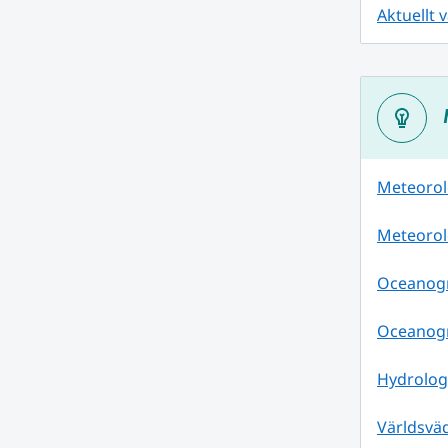
Aktuellt 
Meteorolo
Meteorol
Oceanogra
Oceanogr
Hydrologi
Världsväd