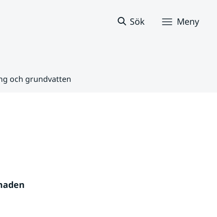
Sök
Meny
ång och grundvatten
naden 