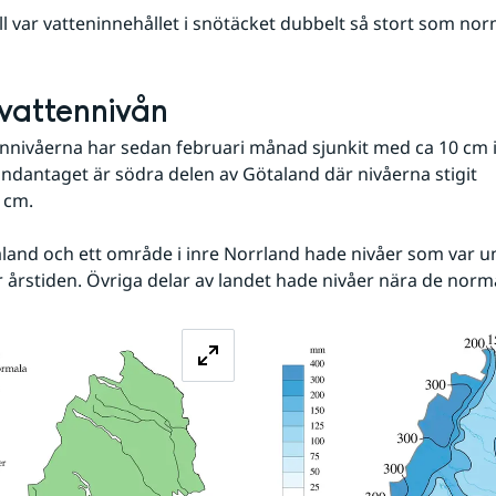
åll var vatteninnehållet i snötäcket dubbelt så stort som nor
vattennivån
nivåerna har sedan februari månad sjunkit med ca 10 cm i 
Undantaget är södra delen av Götaland där nivåerna stigit
 cm. 
 årstiden. Övriga delar av landet hade nivåer nära de norm
Förstora bilden