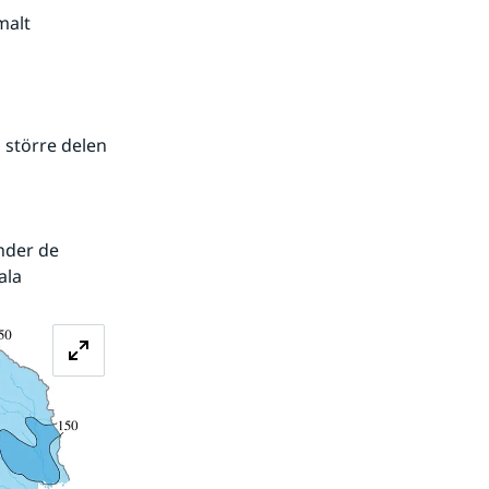
malt
större delen 
ala
Förstora bilden