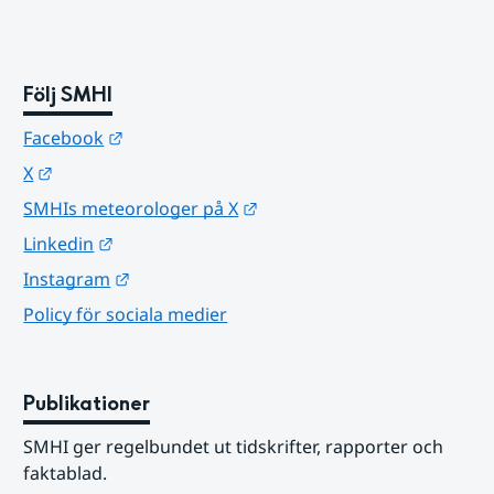
Följ SMHI
Länk till annan webbplats.
Facebook
Länk till annan webbplats.
X
Länk till annan webbplats.
SMHIs meteorologer på X
Länk till annan webbplats.
Linkedin
Länk till annan webbplats.
Instagram
Policy för sociala medier
Publikationer
SMHI ger regelbundet ut tidskrifter, rapporter och 
faktablad.