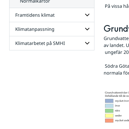
Normalkartor
 På vissa h
Framtidens klimat
Grund
Klimatanpassning
Undersidor
för
Grundvatten
Framtidens
Klimatarbetet på SMHI
Undersidor
av landet. 
klimat
för
 ungefär 20
Klimatanpassning
Undersidor
för
 Södra Götaland och ett område i inre Norrland hade nivåer som var under de 
Klimatarbetet
normala för
på
SMHI