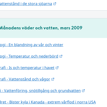
Länk till annan webbplats.
vattenstånd i de stora sjöarna
Månadens väder och vatten, mars 2009
gi - En blandning av vår och vinter
Länk till annan webbplat
ogi - Temperatur och nederbörd
Länk till annan webbplats.
fi - Is och temperatur i havet
Länk till annan webbplats.
afi - Vattenstånd och vågor
Länk till an
 - Vattenföring, snötillgång och grundvatten
ret - Bister kyla i Kanada - extrem vårflod i norra USA