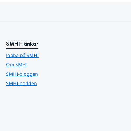
SMHI-länkar
Jobba på SMHI
Om SMHI
SMHI-bloggen
SMHI-podden