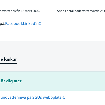
undvattennivån 15 mars 2009.
Snöns beräknade vattenvärde 25 
Dela sidan på
Dela sidan på
Dela sidan på
 på
:
Facebook
LinkedIn
X
e länkar
Lär dig mer
Länk till annan webbpl
grundvattennivå på SGUs webbplats