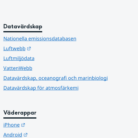
Datavärdskap
Nationella emissionsdatabasen
Länk till annan webbplats.
Luftwebb
Luftmiljödata
VattenWebb
Datavärdskap, oceanografi och marinbiologi
Datavärdskap för atmosfärkemi
Väderappar
Länk till annan webbplats.
iPhone
Länk till annan webbplats.
Android