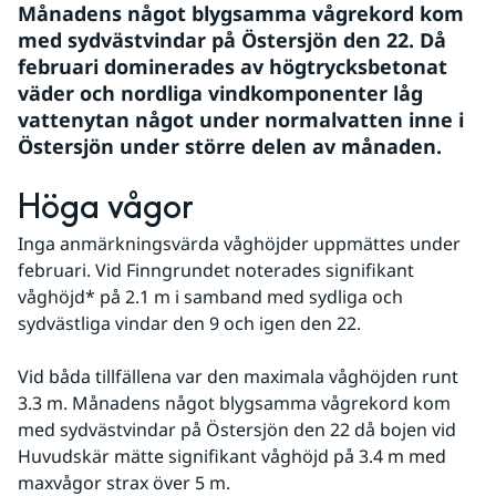
Månadens något blygsamma vågrekord kom 
med sydvästvindar på Östersjön den 22. Då 
februari dominerades av högtrycksbetonat 
väder och nordliga vindkomponenter låg 
vattenytan något under normalvatten inne i 
Östersjön under större delen av månaden.
Höga vågor
Inga anmärkningsvärda våghöjder uppmättes under 
februari. Vid Finngrundet noterades signifikant 
våghöjd* på 2.1 m i samband med sydliga och 
sydvästliga vindar den 9 och igen den 22. 
Vid båda tillfällena var den maximala våghöjden runt 
3.3 m. Månadens något blygsamma vågrekord kom 
med sydvästvindar på Östersjön den 22 då bojen vid 
Huvudskär mätte signifikant våghöjd på 3.4 m med 
maxvågor strax över 5 m. 