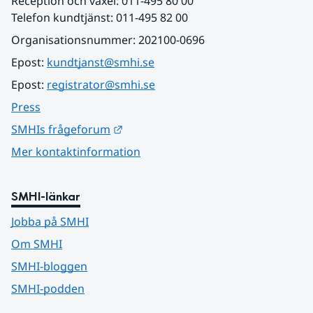
Reception och växel: 011-495 80 00
Telefon kundtjänst: 011-495 82 00
Organisationsnummer: 202100-0696
Epost: 
kundtjanst@smhi.se
Epost: 
registrator@smhi.se
Press
Länk till annan webbplats.
SMHIs frågeforum
Mer kontaktinformation
SMHI-länkar
Jobba på SMHI
Om SMHI
SMHI-bloggen
SMHI-podden