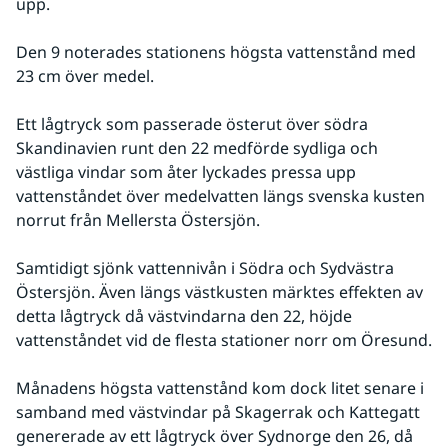
upp. 
Den 9 noterades stationens högsta vattenstånd med 
23 cm över medel. 
Ett lågtryck som passerade österut över södra 
Skandinavien runt den 22 medförde sydliga och 
västliga vindar som åter lyckades pressa upp 
vattenståndet över medelvatten längs svenska kusten 
norrut från Mellersta Östersjön. 
Samtidigt sjönk vattennivån i Södra och Sydvästra 
Östersjön. Även längs västkusten märktes effekten av 
detta lågtryck då västvindarna den 22, höjde 
vattenståndet vid de flesta stationer norr om Öresund. 
Månadens högsta vattenstånd kom dock litet senare i 
samband med västvindar på Skagerrak och Kattegatt 
genererade av ett lågtryck över Sydnorge den 26, då 