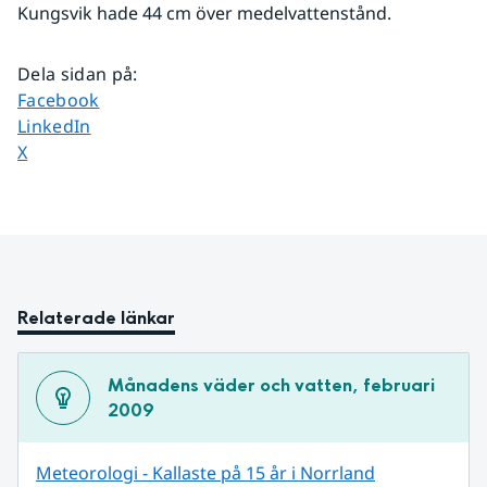
Kungsvik hade 44 cm över medelvattenstånd.
Dela sidan på
:
Dela sidan på
Facebook
Dela sidan på
LinkedIn
Dela sidan på
X
Relaterade länkar
Månadens väder och vatten, februari 
2009
Meteorologi - Kallaste på 15 år i Norrland