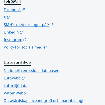
Följ SMHI
Länk till annan webbplats.
Facebook
Länk till annan webbplats.
X
Länk till annan webbplats.
SMHIs meteorologer på X
Länk till annan webbplats.
Linkedin
Länk till annan webbplats.
Instagram
Policy för sociala medier
Datavärdskap
Nationella emissionsdatabasen
Länk till annan webbplats.
Luftwebb
Luftmiljödata
VattenWebb
Datavärdskap, oceanografi och marinbiologi