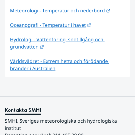
Länk till 
Meteorologi - Temperatur och nederbörd
Länk till annan web
Oceanografi - Temperatur i havet
Hydrologi - Vattenföring, snötillgång och 
Länk till annan webbplats.
grundvatten
Världsvädret - Extrem hetta och förödande 
bränder i Australien
Kontakta SMHI
SMHI, Sveriges meteorologiska och hydrologiska 
institut