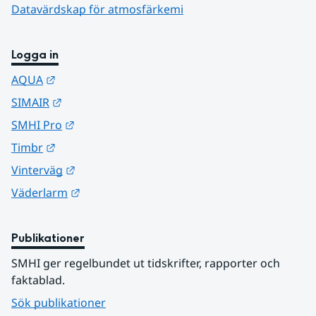
Datavärdskap för atmosfärkemi
Logga in
Länk till annan webbplats.
AQUA
Länk till annan webbplats.
SIMAIR
Länk till annan webbplats.
SMHI Pro
Länk till annan webbplats.
Timbr
Länk till annan webbplats.
Vinterväg
Länk till annan webbplats.
Väderlarm
Publikationer
SMHI ger regelbundet ut tidskrifter, rapporter och 
faktablad.
Sök publikationer