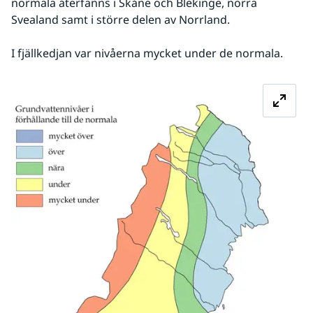
normala återfanns i Skåne och Blekinge, norra 
Svealand samt i större delen av Norrland.
I fjällkedjan var nivåerna mycket under de normala.
Fö