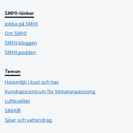
SMHI-länkar
Jobba på SMHI
Om SMHI
SMHI-bloggen
SMHI-podden
Teman
Havsmiljö i kust och hav
Kunskapscentrum för klimatanpassning
Luftkvalitet
SIMAIR
Sjöar och vattendrag