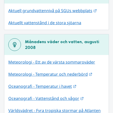
Länk til
Aktuell grundvattennivå på SGUs webbplats
Aktuellt vattenstånd i de stora sjöarna
Månadens väder och vatten, augusti 
2008
Meteorologi - Ett av de värsta sommaroväder
Länk till 
Meteorologi - Temperatur och nederbörd
Länk till annan web
Oceanografi - Temperatur i havet
Länk till annan
Oceanografi - Vattenstånd och vågor
Världsvädret - Fyra tropiska stormar på Atlanten