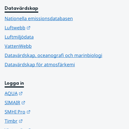
Datavärdskap
Nationella emissionsdatabasen
Länk till annan webbplats.
Luftwebb
Luftmiljödata
VattenWebb
Datavärdskap, oceanografi och marinbiologi
Datavärdskap för atmosfärkemi
Logga in
Länk till annan webbplats.
AQUA
Länk till annan webbplats.
SIMAIR
Länk till annan webbplats.
SMHI Pro
Länk till annan webbplats.
Timbr