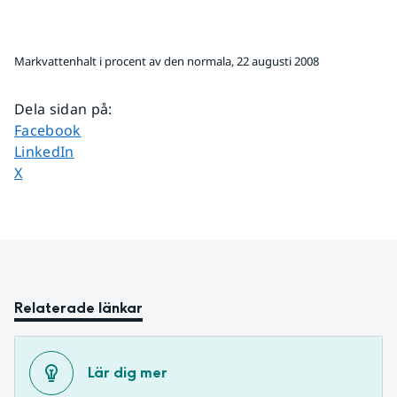
Markvattenhalt i procent av den normala, 22 augusti 2008
Dela sidan på
:
Dela sidan på
Facebook
Dela sidan på
LinkedIn
Dela sidan på
X
Relaterade länkar
Lär dig mer