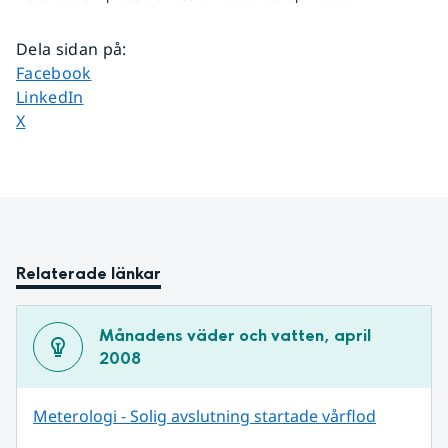
Dela sidan på
:
Dela sidan på
Facebook
Dela sidan på
LinkedIn
Dela sidan på
X
Relaterade länkar
Månadens väder och vatten, april 
2008
Meterologi - Solig avslutning startade vårflod