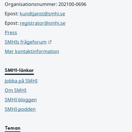
Organisationsnummer: 202100-0696
Epost: 
kundtjanst@smhi.se
Epost: 
registrator@smhi.se
Press
Länk till annan webbplats.
SMHIs frågeforum
Mer kontaktinformation
SMHI-länkar
Jobba på SMHI
Om SMHI
SMHI-bloggen
SMHI-podden
Teman