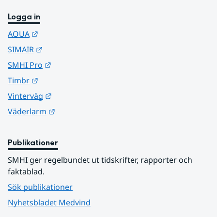
Logga in
Länk till annan webbplats.
AQUA
Länk till annan webbplats.
SIMAIR
Länk till annan webbplats.
SMHI Pro
Länk till annan webbplats.
Timbr
Länk till annan webbplats.
Vinterväg
Länk till annan webbplats.
Väderlarm
Publikationer
SMHI ger regelbundet ut tidskrifter, rapporter och 
faktablad.
Sök publikationer
Nyhetsbladet Medvind