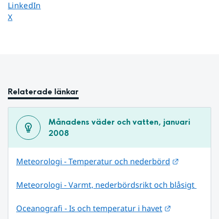
Dela sidan på
LinkedIn
Dela sidan på
X
Relaterade länkar
Månadens väder och vatten, januari 
2008
Länk till 
Meteorologi - Temperatur och nederbörd
Meteorologi - Varmt, nederbördsrikt och blåsigt 
Länk till ann
Oceanografi - Is och temperatur i havet