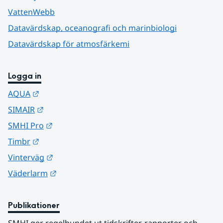
VattenWebb
Datavärdskap, oceanografi och marinbiologi
Datavärdskap för atmosfärkemi
Logga in
Länk till annan webbplats.
AQUA
Länk till annan webbplats.
SIMAIR
Länk till annan webbplats.
SMHI Pro
Länk till annan webbplats.
Timbr
Länk till annan webbplats.
Vinterväg
Länk till annan webbplats.
Väderlarm
Publikationer
SMHI ger regelbundet ut tidskrifter, rapporter och 