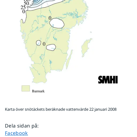
Karta över snötäckets beräknade vattenvärde 22 januari 2008
Dela sidan på
:
Dela sidan på
Facebook