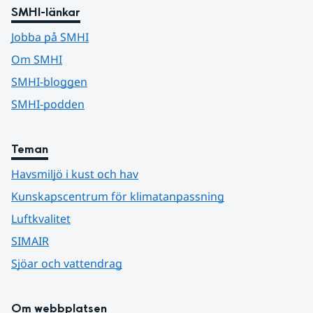
SMHI-länkar
Jobba på SMHI
Om SMHI
SMHI-bloggen
SMHI-podden
Teman
Havsmiljö i kust och hav
Kunskapscentrum för klimatanpassning
Luftkvalitet
SIMAIR
Sjöar och vattendrag
Om webbplatsen