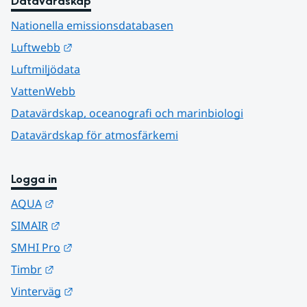
Datavärdskap
Nationella emissionsdatabasen
Länk till annan webbplats.
Luftwebb
Luftmiljödata
VattenWebb
Datavärdskap, oceanografi och marinbiologi
Datavärdskap för atmosfärkemi
Logga in
Länk till annan webbplats.
AQUA
Länk till annan webbplats.
SIMAIR
Länk till annan webbplats.
SMHI Pro
Länk till annan webbplats.
Timbr
Länk till annan webbplats.
Vinterväg