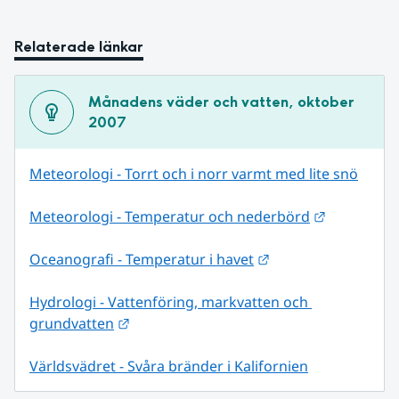
Relaterade länkar
Månadens väder och vatten, oktober 
2007
Meteorologi - Torrt och i norr varmt med lite snö
Länk till 
Meteorologi - Temperatur och nederbörd
Länk till annan web
Oceanografi - Temperatur i havet
Hydrologi - Vattenföring, markvatten och 
Länk till annan webbplats.
grundvatten
Världsvädret - Svåra bränder i Kalifornien