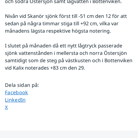
och södra Östersjön samt lågvatten i Bottenviken. 
Nivån vid Skanör sjönk först till -51 cm den 12 för att 
sedan på några timmar stiga till +92 cm, vilka var 
månadens lägsta respektive högsta notering. 
I slutet på månaden då ett nytt lågtryck passerade 
sjönk vattenstånden i mellersta och norra Östersjön 
samtidigt som de steg på västkusten och i Bottenviken 
vid Kalix noterades +83 cm den 29.
Dela sidan på
:
Dela sidan på
Facebook
Dela sidan på
LinkedIn
Dela sidan på
X