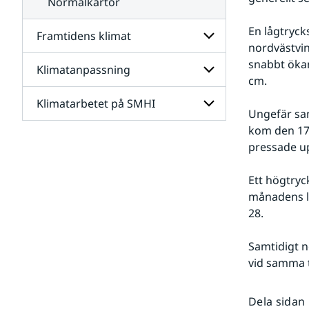
Normalkartor
En lågtryck
Framtidens klimat
nordvästvin
snabbt ökan
Klimatanpassning
Undersidor
cm. 
för
Framtidens
Klimatarbetet på SMHI
Undersidor
klimat
Ungefär sam
för
Klimatanpassning
kom den 17 
Undersidor
pressade up
för
Klimatarbetet
på
Ett högtryc
SMHI
månadens l
28.
Samtidigt n
vid samma t
Dela sidan