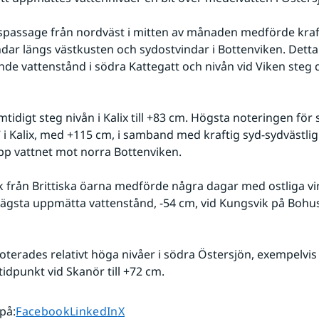
spassage från nordväst i mitten av månaden medförde kraft
dar längs västkusten och sydostvindar i Bottenviken. Detta
de vattenstånd i södra Kattegatt och nivån vid Viken steg de
tidigt steg nivån i Kalix till +83 cm. Högsta noteringen för
i Kalix, med +115 cm, i samband med kraftig syd-sydvästlig
p vattnet mot norra Bottenviken. 
k från Brittiska öarna medförde några dagar med ostliga vi
ägsta uppmätta vattenstånd, -54 cm, vid Kungsvik på Bohu
oterades relativt höga nivåer i södra Östersjön, exempelvis 
idpunkt vid Skanör till +72 cm.
Dela sidan på
Dela sidan på
Dela sidan på
 på
:
Facebook
LinkedIn
X