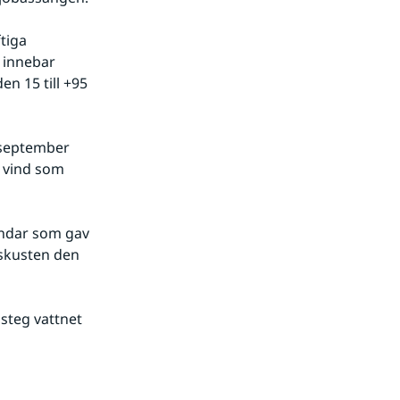
iga 
 innebar 
n 15 till +95 
 september 
 vind som 
ndar som gav 
skusten den 
steg vattnet 