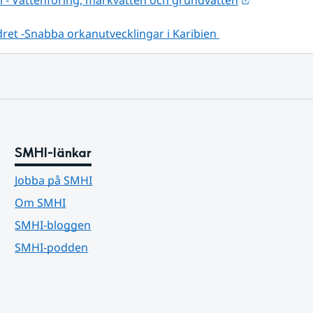
i - Vattenföring, markvatten och grundvatten
ret -Snabba orkanutvecklingar i Karibien 
SMHI-länkar
Jobba på SMHI
Om SMHI
SMHI-bloggen
SMHI-podden