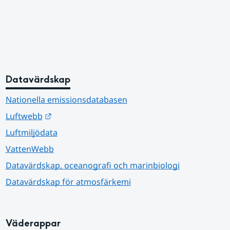
Datavärdskap
Nationella emissionsdatabasen
Länk till annan webbplats.
Luftwebb
Luftmiljödata
VattenWebb
Datavärdskap, oceanografi och marinbiologi
Datavärdskap för atmosfärkemi
Väderappar