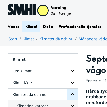
Hoppa till sidans innehåll
Varning
Gul, Sverige
Väder
Klimat
Data
Professionella tjänster
Start
Klimat
Klimatet då och nu
Månadens väder
Huvudinnehåll
Sept
Klimat
nu
och
vågo
då
Om klimat
Klimatet
för
Uppdaterad
13
Undersidor
Klimatläget
Undersidor
Sverige
för
i
Hårda syd
Om
Klimatet då och nu
vatten
Undersidor
klimat
drabbade 
och
för
medförde 
väder
Klimatläget
Klimatindikatorer