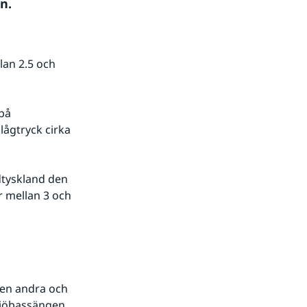
n.
an 2.5 och 
å 
ågtryck cirka 
tyskland den 
 mellan 3 och 
en andra och 
sjöbassängen. 