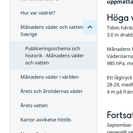
Månadens
uppmätta 
för
Undersidor
Hur var vädret?
Undersidor
Höga 
för
Klimatindikatorer
Månadens väder och vatten i
Tidvis hård
Sverige
3.0 m drabb
Publiceringsschema och
Månadens hö
historik - Månadens väder
Väderöarna 
och vatten
985 hPa, m
Månadens väder i världen
Ett lågtryc
28-29, medf
Årets och årstidernas väder
4 m på främ
Årets vatten
Fortsa
Kartor avvikelse hittills
September p
generellt s