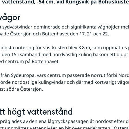
vattenstånd, -54 cm, vid Kungsvik på Bohuskuste
vågor
a sydvästvindar dominerade och signifikanta våghöjder mell
ade Östersjön och Bottenhavet den 17, 21 och 22. 
gsta notering för västkusten blev 3.8 m, som uppmättes p
den 15 i samband med nordvästlig kuling bakom ett djupt l
ed centrum på Bottenhavet. 
k från Sydeuropa, vars centrum passerade norrut förbi Nord
örde nordostliga kulingvindar och därmed kortvarigt vågor
st södra Östersjön.
tt högt vattenstånd
räglades av den ena lågtryckspassagen åt nordost efter d
ett uppmättes vattennivåer en bit över medelvatten i Öster