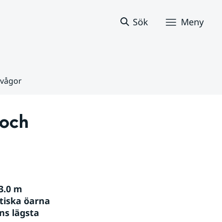
Sök
Meny
 vågor
och 
.0 m 
tiska öarna 
s lägsta 