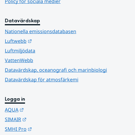
Policy för sociala medier
Datavärdskap
Nationella emissionsdatabasen
Länk till annan webbplats.
Luftwebb
Luftmiljödata
VattenWebb
Datavärdskap, oceanografi och marinbiologi
Datavärdskap för atmosfärkemi
Logga in
Länk till annan webbplats.
AQUA
Länk till annan webbplats.
SIMAIR
Länk till annan webbplats.
SMHI Pro