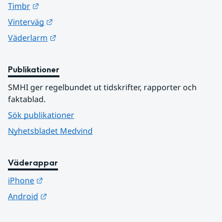
Länk till annan webbplats.
Timbr
Länk till annan webbplats.
Vinterväg
Länk till annan webbplats.
Väderlarm
Publikationer
SMHI ger regelbundet ut tidskrifter, rapporter och 
faktablad.
Sök publikationer
Nyhetsbladet Medvind
Väderappar
Länk till annan webbplats.
iPhone
Länk till annan webbplats.
Android