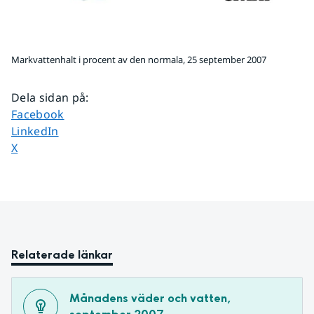
Markvattenhalt i procent av den normala, 25 september 2007
Dela sidan på
:
Dela sidan på
Facebook
Dela sidan på
LinkedIn
Dela sidan på
X
Relaterade länkar
Månadens väder och vatten, 