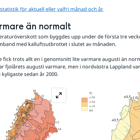
atistik för aktuell eller valfri månad och år.
armare än normalt
eraturöverskott som byggdes upp under de första tre veck
mband med kalluftsutbrottet i slutet av månaden. 
 fick trots allt en i genomsnitt lite varmare augusti än norm
 var fjolårets augusti varmare, men i nordvästra Lappland var 
 kyligaste sedan år 2000.
Förstora bilden