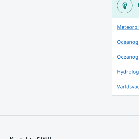
Meteorolo
Oceanogra
Oceanogr
Hydrolog
Världsvä