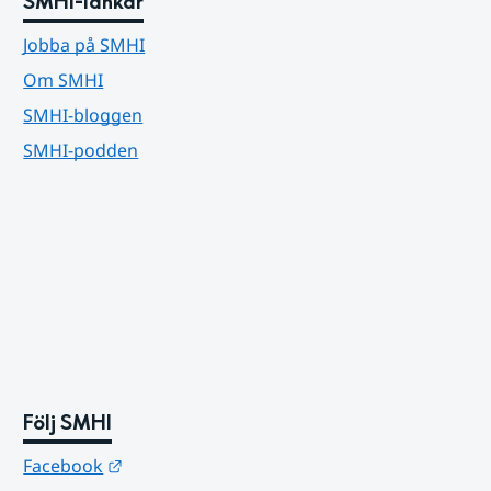
SMHI-länkar
Jobba på SMHI
Om SMHI
SMHI-bloggen
SMHI-podden
Följ SMHI
Länk till annan webbplats.
Facebook