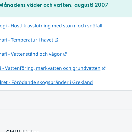
Månadens väder och vatten, augusti 2007
gi - Höstlik avslutning med storm och snöfall
Länk till annan webbplats.
fi - Temperatur i havet
Länk till annan webbplats.
afi - Vattenstånd och vågor
Länk till a
i - Vattenföring, markvatten och grundvatten
dret - Förödande skogsbränder i Grekland