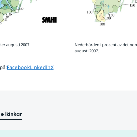
er augusti 2007.
Nederbörden i procent av det no
augusti 2007.
Dela sidan på
Dela sidan på
Dela sidan på
 på
:
Facebook
LinkedIn
X
e länkar