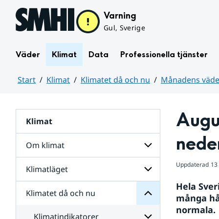
Hoppa till sidans innehåll
Varning
Gul, Sverige
Väder
Klimat
Data
Professionella tjänster
Start
Klimat
Klimatet då och nu
Månadens väder
Huvudinnehåll
Augu
Klimat
nu
och
nede
då
Om klimat
Klimatet
för
Uppdaterad
13
Undersidor
Klimatläget
Undersidor
Sverige
för
i
Hela Sver
Om
Klimatet då och nu
vatten
Undersidor
klimat
många hå
och
för
normala.
väder
Klimatläget
Klimatindikatorer