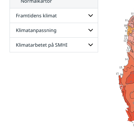
Normalkartor
Framtidens klimat
Klimatanpassning
Undersidor
för
Framtidens
Klimatarbetet på SMHI
Undersidor
klimat
för
Klimatanpassning
Undersidor
för
Klimatarbetet
på
SMHI