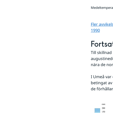
Medeltemperat
Fler avvike
1990
Fortsa
Till skilln
augustined
nära de nor
I Umeå var 
betingat av 
de förhålla