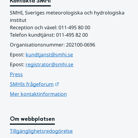
Kontakta SMHI
SMHI, Sveriges meteorologiska och hydrologiska 
institut
Reception och växel: 011-495 80 00
Telefon kundtjänst: 011-495 82 00
Organisationsnummer: 202100-0696
Epost: 
kundtjanst@smhi.se
Epost: 
registrator@smhi.se
Press
Länk till annan webbplats.
SMHIs frågeforum
Mer kontaktinformation
Om webbplatsen
Tillgänglighetsredogörelse