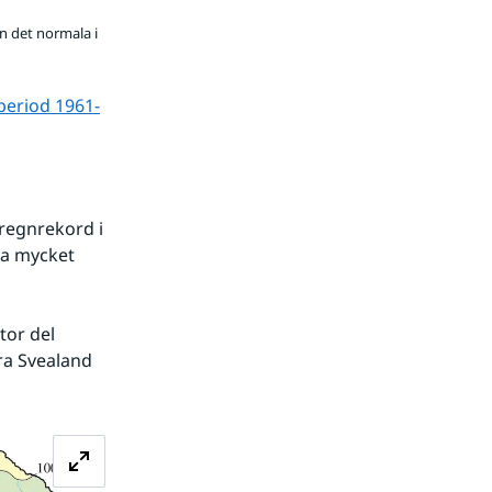
n det normala i
period 1961-
regnrekord i 
a mycket 
or del 
ra Svealand 
Förstora bilden