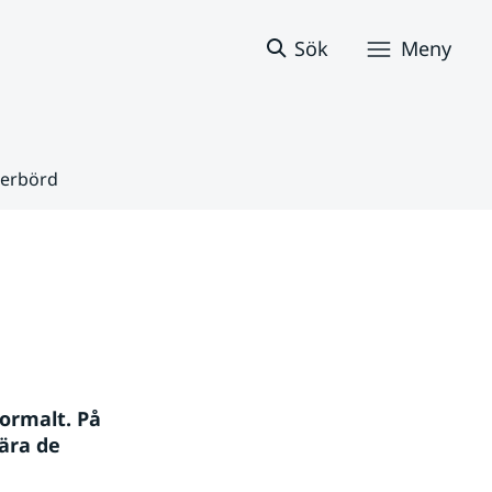
Sök
Meny
derbörd
ormalt. På 
ra de 