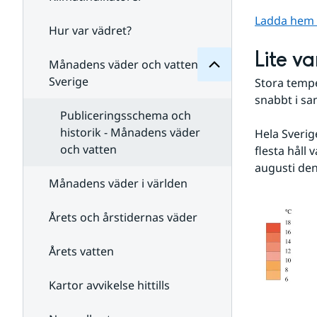
Månadens
för
Ladda hem st
Undersidor
Hur var vädret?
Undersidor
för
Lite v
Klimatindikatorer
Månadens väder och vatten i
Sverige
Stora temp
snabbt i sa
Publiceringsschema och
historik - Månadens väder
Hela Sverige
och vatten
flesta håll
augusti den
Månadens väder i världen
Årets och årstidernas väder
Årets vatten
Kartor avvikelse hittills