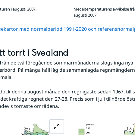
uren i augusti 2007.
Medeltemperaturens avvikelse frå
augusti 2007.
lsekartor med normalperiod 1991-2020 och referens­normal
tt torrt i Svealand
ad från de två föregående sommarmånaderna slogs inga nya 
erbörd. På många håll låg de sammanlagda regnmängdern
mala. 
dock denna augustimånad den regnigaste sedan 1967, till st
det kraftiga regnet den 27-28. Precis som i juli tillhörde öst
ndevis torraste områdena.
Förstora bilden