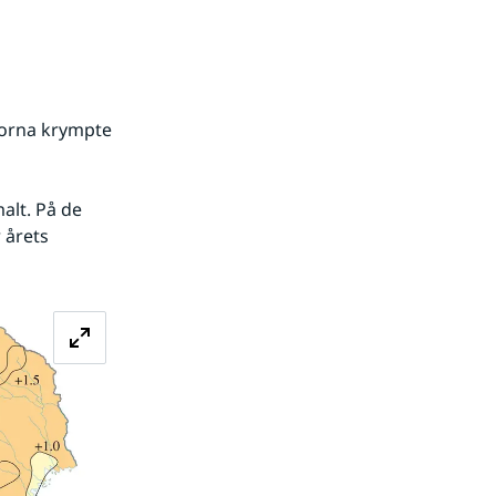
orna krympte 
alt. På de 
årets 
Förstora bilden