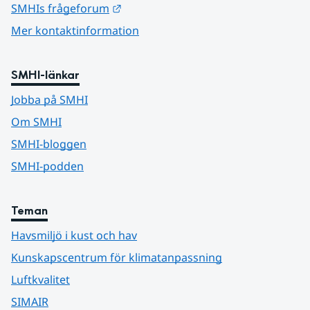
Länk till annan webbplats.
SMHIs frågeforum
Mer kontaktinformation
SMHI-länkar
Jobba på SMHI
Om SMHI
SMHI-bloggen
SMHI-podden
Teman
Havsmiljö i kust och hav
Kunskapscentrum för klimatanpassning
Luftkvalitet
SIMAIR