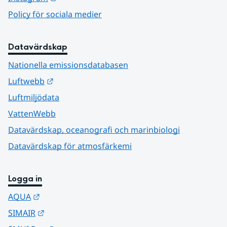
Policy för sociala medier
Datavärdskap
Nationella emissionsdatabasen
Länk till annan webbplats.
Luftwebb
Luftmiljödata
VattenWebb
Datavärdskap, oceanografi och marinbiologi
Datavärdskap för atmosfärkemi
Logga in
Länk till annan webbplats.
AQUA
Länk till annan webbplats.
SIMAIR