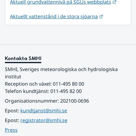
Länk til
Aktuell grundvattennivå på SGUs webbplats
Länk till anna
Aktuellt vattenstånd i de stora sjöarna
Kontakta SMHI
SMHI, Sveriges meteorologiska och hydrologiska 
institut
Reception och växel: 011-495 80 00
Telefon kundtjänst: 011-495 82 00
Organisationsnummer: 202100-0696
Epost: 
kundtjanst@smhi.se
Epost: 
registrator@smhi.se
Press