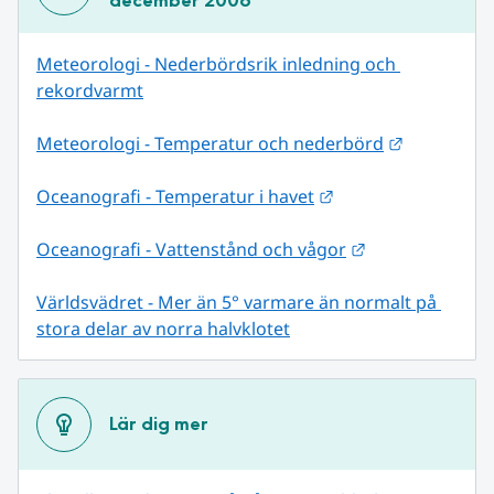
december 2006
Meteorologi - Nederbördsrik inledning och 
rekordvarmt
Länk till 
Meteorologi - Temperatur och nederbörd
Länk till annan web
Oceanografi - Temperatur i havet
Länk till annan
Oceanografi - Vattenstånd och vågor
Världsvädret - Mer än 5° varmare än normalt på 
stora delar av norra halvklotet
Lär dig mer