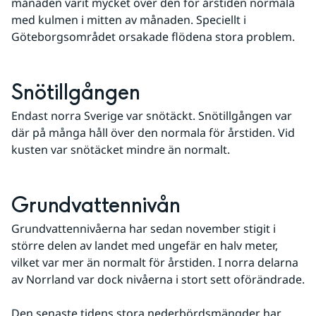
månaden varit mycket över den för årstiden normala 
med kulmen i mitten av månaden. Speciellt i 
Göteborgsområdet orsakade flödena stora problem.
Snötillgången
Endast norra Sverige var snötäckt. Snötillgången var 
där på många håll över den normala för årstiden. Vid 
kusten var snötäcket mindre än normalt.
Grundvattennivån
Grundvattennivåerna har sedan november stigit i 
större delen av landet med ungefär en halv meter, 
vilket var mer än normalt för årstiden. I norra delarna 
av Norrland var dock nivåerna i stort sett oförändrade.
Den senaste tidens stora nederbördsmängder har 