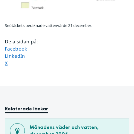
Snötäckets beräknade vattenvärde 21 december.
Dela sidan på
:
Dela sidan på
Facebook
Dela sidan på
LinkedIn
Dela sidan på
X
Relaterade länkar
Månadens väder och vatten, 