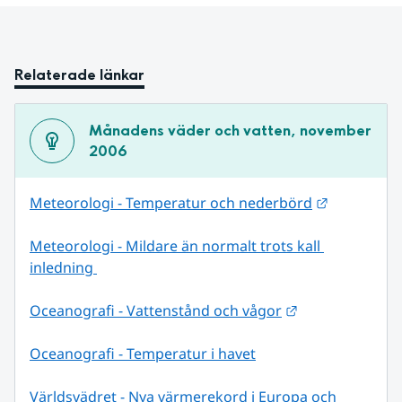
Relaterade länkar
Månadens väder och vatten, november 
2006
Länk till 
Meteorologi - Temperatur och nederbörd
Meteorologi - Mildare än normalt trots kall 
inledning 
Länk till annan
Oceanografi - Vattenstånd och vågor
Oceanografi - Temperatur i havet
Världsvädret - Nya värmerekord i Europa och 