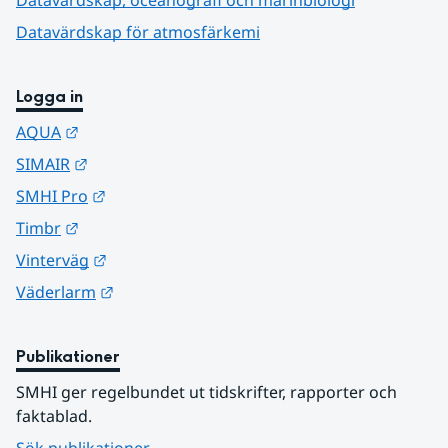
Datavärdskap för atmosfärkemi
Logga in
Länk till annan webbplats.
AQUA
Länk till annan webbplats.
SIMAIR
Länk till annan webbplats.
SMHI Pro
Länk till annan webbplats.
Timbr
Länk till annan webbplats.
Vinterväg
Länk till annan webbplats.
Väderlarm
Publikationer
SMHI ger regelbundet ut tidskrifter, rapporter och 
faktablad.
Sök publikationer