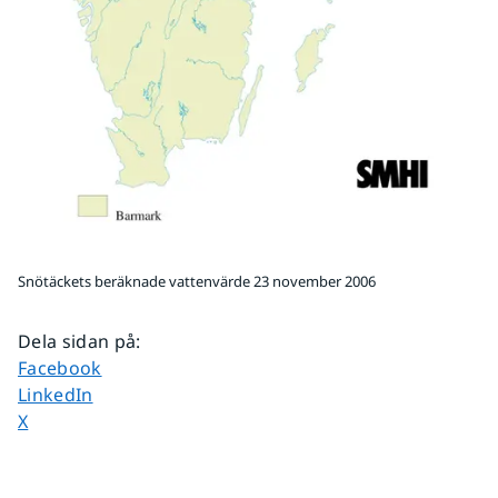
Snötäckets beräknade vattenvärde 23 november 2006
Dela sidan på
:
Dela sidan på
Facebook
Dela sidan på
LinkedIn
Dela sidan på
X