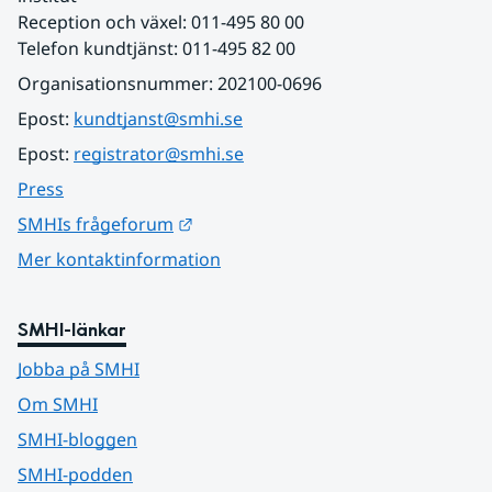
Reception och växel: 011-495 80 00
Telefon kundtjänst: 011-495 82 00
Organisationsnummer: 202100-0696
Epost: 
kundtjanst@smhi.se
Epost: 
registrator@smhi.se
Press
Länk till annan webbplats.
SMHIs frågeforum
Mer kontaktinformation
SMHI-länkar
Jobba på SMHI
Om SMHI
SMHI-bloggen
SMHI-podden