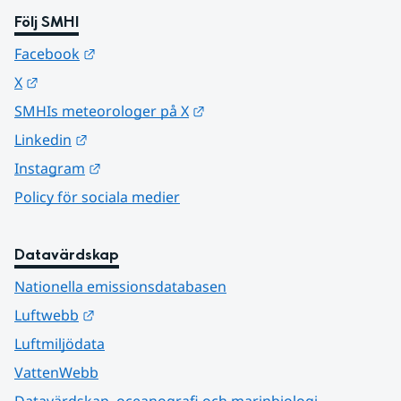
Följ SMHI
Länk till annan webbplats.
Facebook
Länk till annan webbplats.
X
Länk till annan webbplats.
SMHIs meteorologer på X
Länk till annan webbplats.
Linkedin
Länk till annan webbplats.
Instagram
Policy för sociala medier
Datavärdskap
Nationella emissionsdatabasen
Länk till annan webbplats.
Luftwebb
Luftmiljödata
VattenWebb
Datavärdskap, oceanografi och marinbiologi