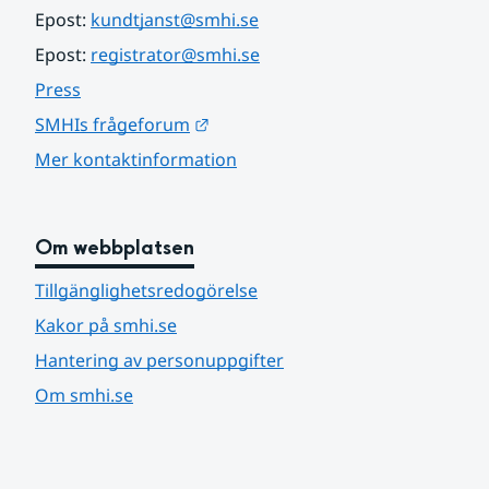
Epost: 
kundtjanst@smhi.se
Epost: 
registrator@smhi.se
Press
Länk till annan webbplats.
SMHIs frågeforum
Mer kontaktinformation
Om webbplatsen
Tillgänglighetsredogörelse
Kakor på smhi.se
Hantering av personuppgifter
Om smhi.se