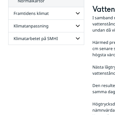
Normalkartor
Vatte
Framtidens klimat
I samband m
vattenstånd
Klimatanpassning
Undersidor
undan då vi
för
Framtidens
Klimatarbetet på SMHI
Undersidor
klimat
Härmed pres
för
Klimatanpassning
cm senare s
Undersidor
högsta värd
för
Klimatarbetet
på
Nästa lågtr
SMHI
vattenstånd
Den resulte
samma dag b
Högtrycksd
nämnvärda 