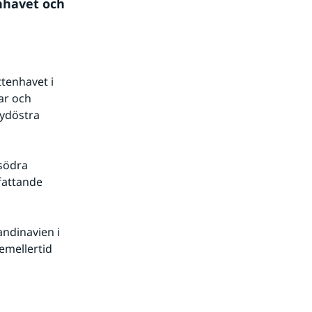
nhavet och 
tenhavet i 
ar och 
ydöstra 
södra 
attande 
ndinavien i 
mellertid 