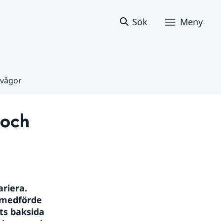
Sök
Meny
 vågor
och 
riera. 
medförde 
s baksida 