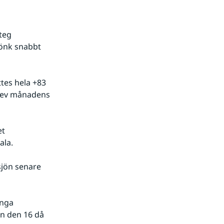
eg 
önk snabbt 
tes hela +83 
lev månadens 
t 
ala. 
jön senare 
nga 
 den 16 då 