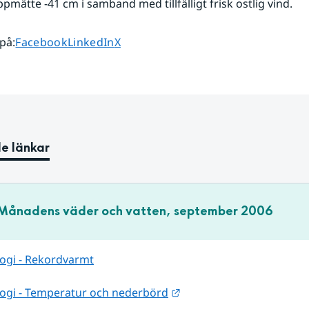
pmätte -41 cm i samband med tillfälligt frisk ostlig vind.
Dela sidan på
Dela sidan på
Dela sidan på
 på
:
Facebook
LinkedIn
X
e länkar
Månadens väder och vatten, september 2006
ogi - Rekordvarmt
Länk till annan webbplat
ogi - Temperatur och nederbörd