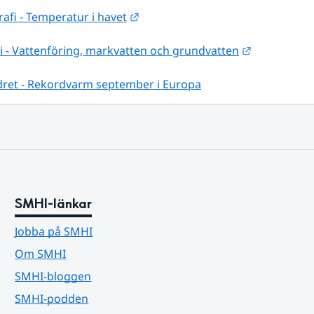
Länk till annan webbplats.
fi - Temperatur i havet
Länk till a
i - Vattenföring, markvatten och grundvatten
dret - Rekordvarm september i Europa
SMHI-länkar
Jobba på SMHI
Om SMHI
SMHI-bloggen
SMHI-podden