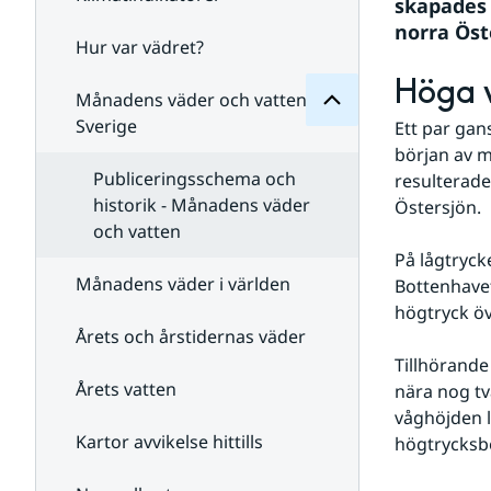
Månadens
skapades 
för
norra Öst
Undersidor
Hur var vädret?
Undersidor
för
Höga 
Klimatindikatorer
Månadens väder och vatten i
Sverige
Ett par gans
början av m
Publiceringsschema och
resulterade
historik - Månadens väder
Östersjön. 
och vatten
På lågtryck
Månadens väder i världen
Bottenhavet
högtryck öv
Årets och årstidernas väder
Tillhörande
Årets vatten
nära nog tv
våghöjden l
Kartor avvikelse hittills
högtrycksbe