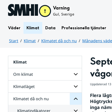
Hoppa till sidans innehåll
Varning
Gul, Sverige
Väder
Klimat
Data
Professionella tjänster
Start
Klimat
Klimatet då och nu
Månadens väder
Huvudinnehåll
Sept
Klimat
nu
och
vågo
då
Om klimat
Klimatet
för
Uppdaterad
13
Undersidor
Klimatläget
Undersidor
Sverige
för
i
Flera låg
Om
Klimatet då och nu
vatten
Undersidor
klimat
Högtryck
och
för
inga nämn
väder
Klimatläget
Klimatindikatorer