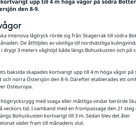
kortvarigt upp till 4 m höga vågor på södra Botte
ersjön den 8-9.
vågor
ka intensiva lågtryck rörde sig från Skagerrak till södra Bot
ånaden. De åtföljdes av västliga till nordvästliga kulingvind
 i drygt 3 meters våghöjd både längs Bohuskusten och på s
ets baksida skapades kortvarigt upp till 4 m höga vågor på 
 och norra Östersjön den 8-9. Därefter etablerades ett omf
er Osteuropa. 
 högtrycksrygg med svaga eller måttliga vindar berörde Ska
å veckors tid. I samband med en frontpassage den 21 steg e
ängs Bohuskusten kortvarigt till 3 m. Sedan blev det åter 
tonat väder fram till månadens slut.