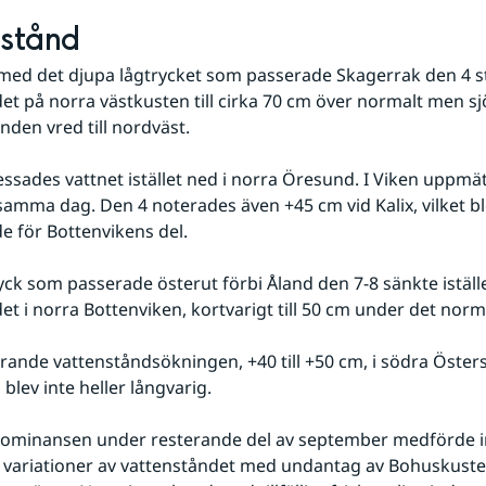
nstånd
ed det djupa lågtrycket som passerade Skagerrak den 4 st
et på norra västkusten till cirka 70 cm över normalt men sj
nden vred till nordväst.
sades vattnet istället ned i norra Öresund. I Viken uppmät
amma dag. Den 4 noterades även +45 cm vid Kalix, vilket b
e för Bottenvikens del. 
yck som passerade österut förbi Åland den 7-8 sänkte iställe
et i norra Bottenviken, kortvarigt till 50 cm under det norm
rande vattenståndsökningen, +40 till +50 cm, i södra Östers
lev inte heller långvarig. 
ominansen under resterande del av september medförde i
variationer av vattenståndet med undantag av Bohuskusten