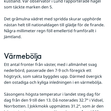
kustland. Vår observatör i Lund rapporterade hagel 
som täckte marken den 5. 
Det gråmulna vädret med spridda skurar upphörde 
nästan helt till nationaldagen till glädje för de firande. 
Några millimeter regn föll emellertid framförallt i 
Jämtland.
Värmebölja
Ett antal fronter från väster, med i allmänhet svag 
nederbörd, passerade den 7-9 och föregick ett 
högtryck, som sakta byggdes upp. Därmed övergick 
den ostadiga och kyliga inledningen i en värmebölja. 
Säsongens högsta temperatur i landet steg dag för 
dag från den 9 till den 13. Då noterades 32.7° i Vidsel, 
Norrbotten. I Jokkmokk uppmättes 31.2°, som är den 