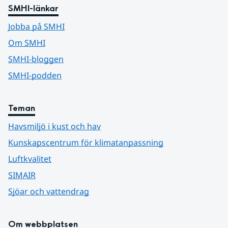
SMHI-länkar
Jobba på SMHI
Om SMHI
SMHI-bloggen
SMHI-podden
Teman
Havsmiljö i kust och hav
Kunskapscentrum för klimatanpassning
Luftkvalitet
SIMAIR
Sjöar och vattendrag
Om webbplatsen