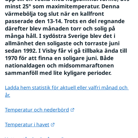
minst 25° som maximitemperatur. Denna 
värmebölja tog slut när en kallfront 
passerade den 13-14. Trots en del regnande 
därefter blev månaden torr och solig på 
många håll. I sydöstra Sverige blev det i 
allmänhet den soligaste och torraste juni 
sedan 1992. I Visby får vi gå tillbaka ända till 
1970 för att finna en soligare juni. Både 
nationaldagen och midsommaraftonen 
sammanföll med lite kyligare perioder.
Ladda hem statistik för aktuell eller valfri månad och 
år.
Länk till annan webbplats.
Temperatur och nederbörd
Länk till annan webbplats.
Temperatur i havet