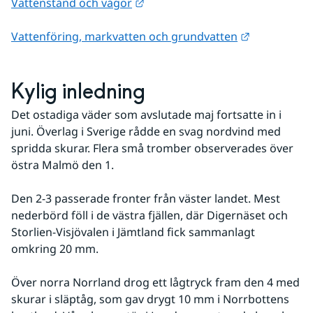
Länk till annan webbplats.
Vattenstånd och vågor
Länk till an
Vattenföring, markvatten och grundvatten
Kylig inledning
Det ostadiga väder som avslutade maj fortsatte in i 
juni. Överlag i Sverige rådde en svag nordvind med 
spridda skurar. Flera små tromber observerades över 
östra Malmö den 1.
Den 2-3 passerade fronter från väster landet. Mest 
nederbörd föll i de västra fjällen, där Digernäset och 
Storlien-Visjövalen i Jämtland fick sammanlagt 
omkring 20 mm. 
Över norra Norrland drog ett lågtryck fram den 4 med 
skurar i släptåg, som gav drygt 10 mm i Norrbottens 