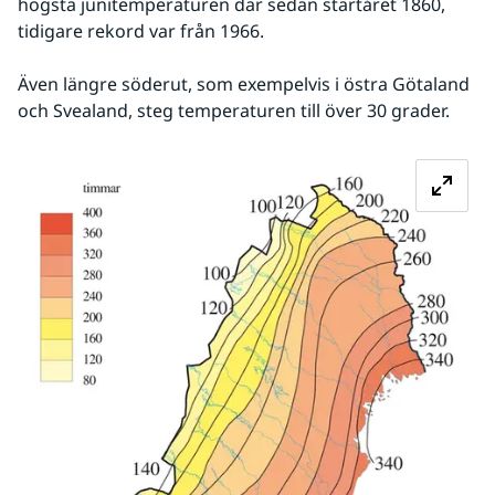
högsta junitemperaturen där sedan startåret 1860, 
tidigare rekord var från 1966. 
Även längre söderut, som exempelvis i östra Götaland 
och Svealand, steg temperaturen till över 30 grader.
Fö