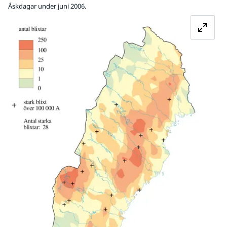
Åskdagar under juni 2006.
Fö