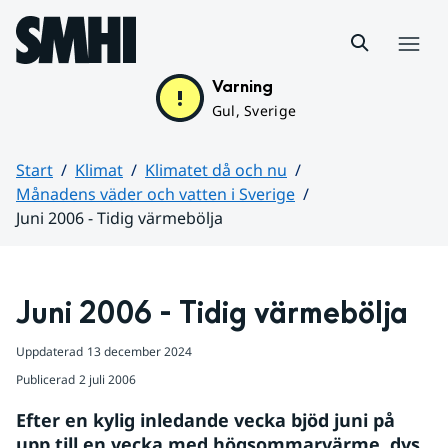
Hoppa till sidans innehåll
Meny
Varning
Gul, Sverige
Start
Klimat
Klimatet då och nu
Månadens väder och vatten i Sverige
Juni 2006 - Tidig värmebölja
Huvudinnehåll
Juni 2006 - Tidig värmebölja
Uppdaterad
13 december 2024
Publicerad
2 juli 2006
Efter en kylig inledande vecka bjöd juni på 
upp till en vecka med högsommarvärme, dvs 