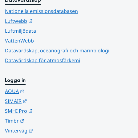
Datavärdskap
Nationella emissionsdatabasen
Länk till annan webbplats.
Luftwebb
Luftmiljödata
VattenWebb
Datavärdskap, oceanografi och marinbiologi
Datavärdskap för atmosfärkemi
Logga in
Länk till annan webbplats.
AQUA
Länk till annan webbplats.
SIMAIR
Länk till annan webbplats.
SMHI Pro
Länk till annan webbplats.
Timbr
Länk till annan webbplats.
Vinterväg