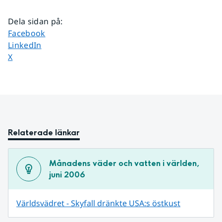
Dela sidan på
:
Dela sidan på
Facebook
Dela sidan på
LinkedIn
Dela sidan på
X
Relaterade länkar
Månadens väder och vatten i världen, 
juni 2006
Världsvädret - Skyfall dränkte USA:s östkust