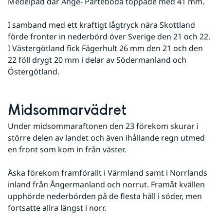
Medelpad där Ånge- Parteboda toppade med 41 mm. 
I samband med ett kraftigt lågtryck nära Skottland 
förde fronter in nederbörd över Sverige den 21 och 22. 
I Västergötland fick Fägerhult 26 mm den 21 och den 
22 föll drygt 20 mm i delar av Södermanland och 
Östergötland.
Midsommarvädret
Under midsommaraftonen den 23 förekom skurar i 
större delen av landet och även ihållande regn utmed 
en front som kom in från väster. 
Åska förekom framförallt i Värmland samt i Norrlands 
inland från Ångermanland och norrut. Framåt kvällen 
upphörde nederbörden på de flesta håll i söder, men 
fortsatte allra längst i norr. 