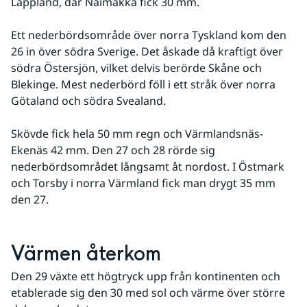
Lappland, där Naimakka fick 30 mm. 
Ett nederbördsområde över norra Tyskland kom den 
26 in över södra Sverige. Det åskade då kraftigt över 
södra Östersjön, vilket delvis berörde Skåne och 
Blekinge. Mest nederbörd föll i ett stråk över norra 
Götaland och södra Svealand.
Skövde fick hela 50 mm regn och Värmlandsnäs-
Ekenäs 42 mm. Den 27 och 28 rörde sig 
nederbördsområdet långsamt åt nordost. I Östmark 
och Torsby i norra Värmland fick man drygt 35 mm 
den 27.
Värmen återkom
Den 29 växte ett högtryck upp från kontinenten och 
etablerade sig den 30 med sol och värme över större 