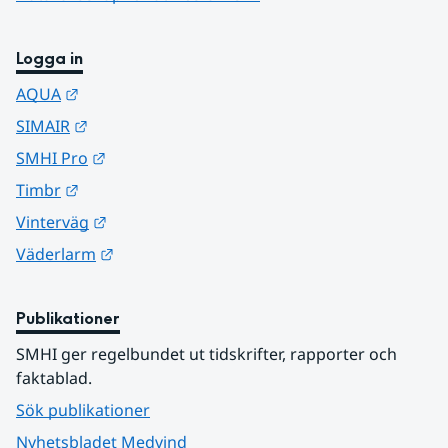
Logga in
Länk till annan webbplats.
AQUA
Länk till annan webbplats.
SIMAIR
Länk till annan webbplats.
SMHI Pro
Länk till annan webbplats.
Timbr
Länk till annan webbplats.
Vinterväg
Länk till annan webbplats.
Väderlarm
Publikationer
SMHI ger regelbundet ut tidskrifter, rapporter och 
faktablad.
Sök publikationer
Nyhetsbladet Medvind