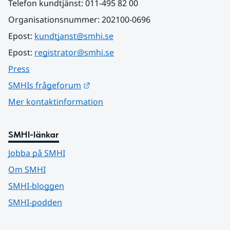
Telefon kundtjänst: 011-495 82 00
Organisationsnummer: 202100-0696
Epost: 
kundtjanst@smhi.se
Epost: 
registrator@smhi.se
Press
Länk till annan webbplats.
SMHIs frågeforum
Mer kontaktinformation
SMHI-länkar
Jobba på SMHI
Om SMHI
SMHI-bloggen
SMHI-podden