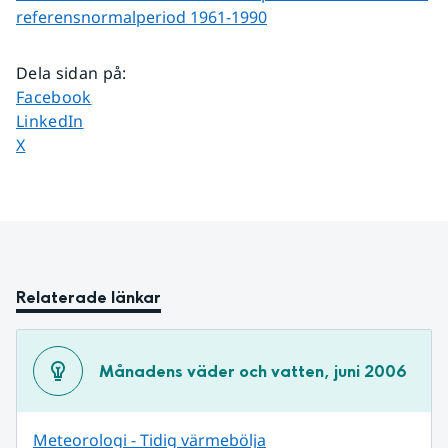
referens­normalperiod 1961-1990
Dela sidan på
:
Dela sidan på
Facebook
Dela sidan på
LinkedIn
Dela sidan på
X
Relaterade länkar
Månadens väder och vatten, juni 2006
Meteorologi - Tidig värmebölja