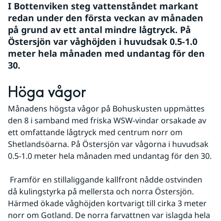
I Bottenviken steg vattenståndet markant 
redan under den första veckan av månaden 
på grund av ett antal mindre lågtryck. På 
Östersjön var våghöjden i huvudsak 0.5-1.0 
meter hela månaden med undantag för den 
30.
Höga vågor
Månadens högsta vågor på Bohuskusten uppmättes 
den 8 i samband med friska WSW-vindar orsakade av 
ett omfattande lågtryck med centrum norr om 
Shetlandsöarna. På Östersjön var vågorna i huvudsak 
0.5-1.0 meter hela månaden med undantag för den 30.
 Framför en stillaliggande kallfront nådde ostvinden 
då kulingstyrka på mellersta och norra Östersjön. 
Härmed ökade våghöjden kortvarigt till cirka 3 meter 
norr om Gotland. De norra farvattnen var islagda hela 