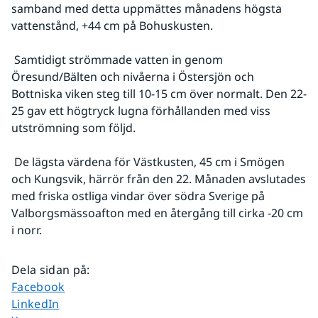
samband med detta uppmättes månadens högsta 
vattenstånd, +44 cm på Bohuskusten.
 Samtidigt strömmade vatten in genom 
Öresund/Bälten och nivåerna i Östersjön och 
Bottniska viken steg till 10-15 cm över normalt. Den 22-
25 gav ett högtryck lugna förhållanden med viss 
utströmning som följd.
 De lägsta värdena för Västkusten, 45 cm i Smögen 
och Kungsvik, härrör från den 22. Månaden avslutades 
med friska ostliga vindar över södra Sverige på 
Valborgsmässoafton med en återgång till cirka -20 cm 
i norr.
Dela sidan på
:
Dela sidan på
Facebook
Dela sidan på
LinkedIn