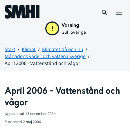
Hoppa till sidans innehåll
Meny
Varning
Gul, Sverige
Start
Klimat
Klimatet då och nu
Månadens väder och vatten i Sverige
April 2006 - Vattenstånd och vågor
Huvudinnehåll
April 2006 - Vattenstånd och 
vågor
Uppdaterad
13 december 2024
Publicerad
2 maj 2006