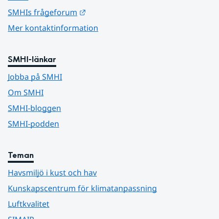
Länk till annan webbplats.
SMHIs frågeforum
Mer kontaktinformation
SMHI-länkar
Jobba på SMHI
Om SMHI
SMHI-bloggen
SMHI-podden
Teman
Havsmiljö i kust och hav
Kunskapscentrum för klimatanpassning
Luftkvalitet