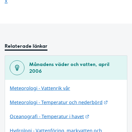
Dela sidan på
X
Relaterade länkar
Månadens väder och vatten, april 
2006
Meteorologi - Vattenrik vår
Länk till 
Meteorologi - Temperatur och nederbörd
Länk till annan web
Oceanografi - Temperatur i havet
Hydrologi - Vattenföring, markvatten och 