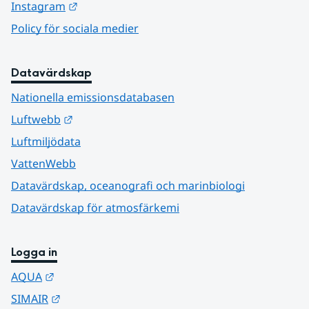
Länk till annan webbplats.
Instagram
Policy för sociala medier
Datavärdskap
Nationella emissionsdatabasen
Länk till annan webbplats.
Luftwebb
Luftmiljödata
VattenWebb
Datavärdskap, oceanografi och marinbiologi
Datavärdskap för atmosfärkemi
Logga in
Länk till annan webbplats.
AQUA
Länk till annan webbplats.
SIMAIR