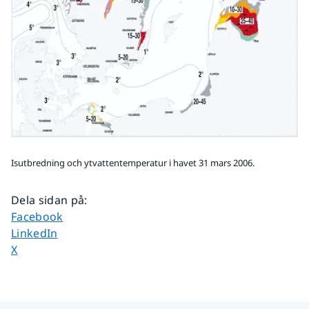
Isutbredning och ytvattentemperatur i havet 31 mars 2006.
Dela sidan på
:
Dela sidan på
Facebook
Dela sidan på
LinkedIn
Dela sidan på
X