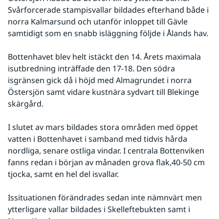
Svårforcerade stampisvallar bildades efterhand både i 
norra Kalmarsund och utanför inloppet till Gävle 
samtidigt som en snabb isläggning följde i Ålands hav.
Bottenhavet blev helt istäckt den 14. Årets maximala 
isutbredning inträffade den 17-18. Den södra 
isgränsen gick då i höjd med Almagrundet i norra 
Östersjön samt vidare kustnära sydvart till Blekinge 
skärgård. 
I slutet av mars bildades stora områden med öppet 
vatten i Bottenhavet i samband med tidvis hårda 
nordliga, senare ostliga vindar. I centrala Bottenviken 
fanns redan i början av månaden grova flak,40-50 cm 
tjocka, samt en hel del isvallar.
Issituationen förändrades sedan inte nämnvärt men 
ytterligare vallar bildades i Skelleftebukten samt i 