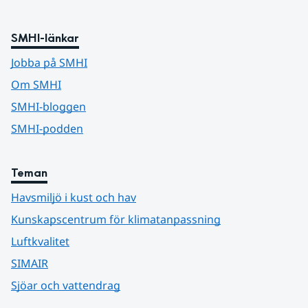
SMHI-länkar
Jobba på SMHI
Om SMHI
SMHI-bloggen
SMHI-podden
Teman
Havsmiljö i kust och hav
Kunskapscentrum för klimatanpassning
Luftkvalitet
SIMAIR
Sjöar och vattendrag