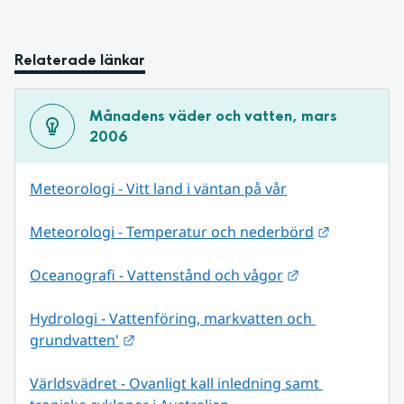
Relaterade länkar
Månadens väder och vatten, mars 
2006
Meteorologi - Vitt land i väntan på vår
Länk till 
Meteorologi - Temperatur och nederbörd
Länk till annan
Oceanografi - Vattenstånd och vågor
Hydrologi - Vattenföring, markvatten och 
Länk till annan webbplats.
grundvatten'
Världsvädret - Ovanligt kall inledning samt 