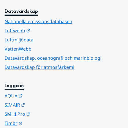
Datavärdskap
Nationella emissionsdatabasen
Länk till annan webbplats.
Luftwebb
Luftmiljödata
VattenWebb
Datavärdskap, oceanografi och marinbiologi
Datavärdskap för atmosfärkemi
Logga in
Länk till annan webbplats.
AQUA
Länk till annan webbplats.
SIMAIR
Länk till annan webbplats.
SMHI Pro
Länk till annan webbplats.
Timbr