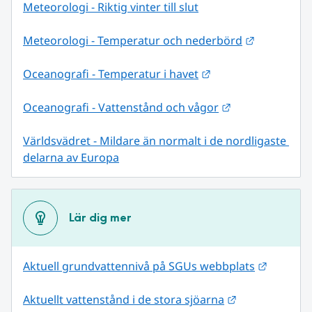
Meteorologi - Riktig vinter till slut
Länk till 
Meteorologi - Temperatur och nederbörd
Länk till annan web
Oceanografi - Temperatur i havet
Länk till annan
Oceanografi - Vattenstånd och vågor
Världsvädret - Mildare än normalt i de nordligaste 
delarna av Europa
Lär dig mer
Länk til
Aktuell grundvattennivå på SGUs webbplats
Länk till anna
Aktuellt vattenstånd i de stora sjöarna