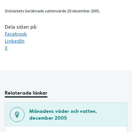
Snötäckets beräknade vattenvärde 20 december 2005.
Dela sidan på
:
Dela sidan på
Facebook
Dela sidan på
LinkedIn
Dela sidan på
X
Relaterade länkar
Månadens väder och vatten, 
december 2005