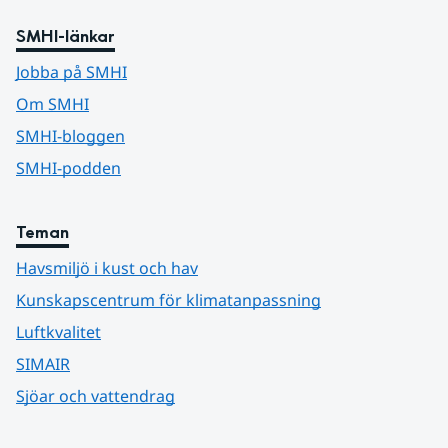
SMHI-länkar
Jobba på SMHI
Om SMHI
SMHI-bloggen
SMHI-podden
Teman
Havsmiljö i kust och hav
Kunskapscentrum för klimatanpassning
Luftkvalitet
SIMAIR
Sjöar och vattendrag