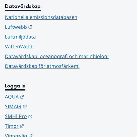
Datavärdskap
Nationella emissionsdatabasen
Länk till annan webbplats.
Luftwebb
Luftmiljödata
VattenWebb
Datavärdskap, oceanografi och marinbiologi
Datavärdskap för atmosfärkemi
Logga in
Länk till annan webbplats.
AQUA
Länk till annan webbplats.
SIMAIR
Länk till annan webbplats.
SMHI Pro
Länk till annan webbplats.
Timbr
Länk till annan webbplats.
Vinterväg