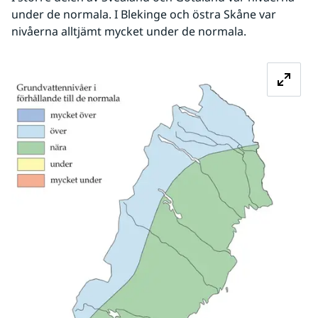
under de normala. I Blekinge och östra Skåne var 
nivåerna alltjämt mycket under de normala.
Fö