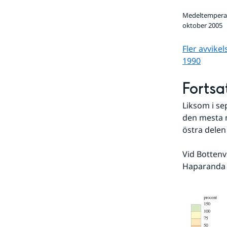
Medeltemperatu
oktober 2005
Fler avvike
1990
Fortsat
Liksom i se
den mesta n
östra delen
Vid Bottenv
Haparanda ä