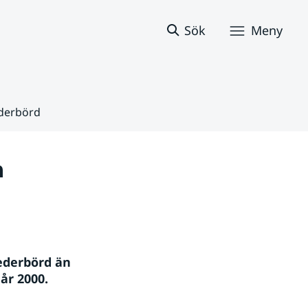
Sök
Meny
ederbörd
 
ederbörd än 
år 2000.