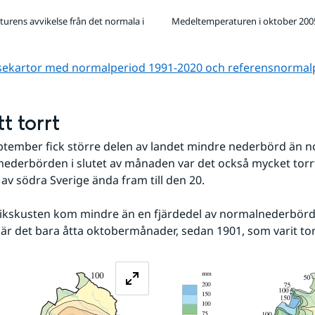
rens avvikelse från det normala i
Medeltemperaturen i oktober 200
lsekartor med normalperiod 1991-2020 och referens­normal
t torrt
ptember fick större delen av landet mindre nederbörd än n
ederbörden i slutet av månaden var det också mycket torrt 
 av södra Sverige ända fram till den 20. 
ikskusten kom mindre än en fjärdedel av normalnederbörde
r det bara åtta oktobermånader, sedan 1901, som varit torr
Förstora bilden