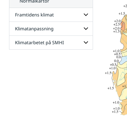
Normalkartor
Framtidens klimat
Klimatanpassning
Undersidor
för
Framtidens
Klimatarbetet på SMHI
Undersidor
klimat
för
Klimatanpassning
Undersidor
för
Klimatarbetet
på
SMHI