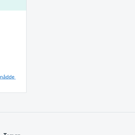
nnan webbplats.
 nådde 