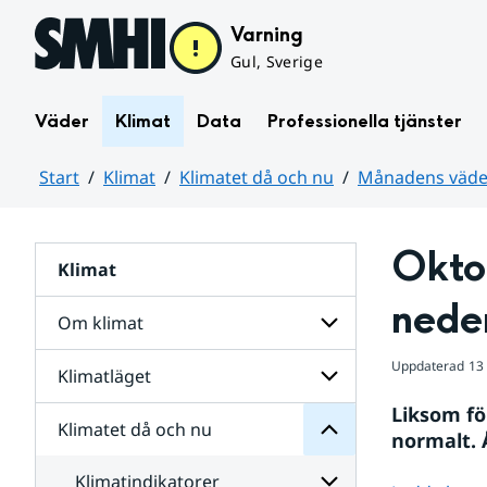
Hoppa till sidans innehåll
Varning
Gul, Sverige
Väder
Klimat
Data
Professionella tjänster
Start
Klimat
Klimatet då och nu
Månadens väder
Huvudinnehåll
Okto
Klimat
nu
och
nede
då
Om klimat
Klimatet
för
Uppdaterad
13
Undersidor
Klimatläget
Undersidor
Sverige
för
i
Liksom fö
Om
Klimatet då och nu
vatten
Undersidor
klimat
normalt. 
och
för
väder
Klimatläget
Klimatindikatorer