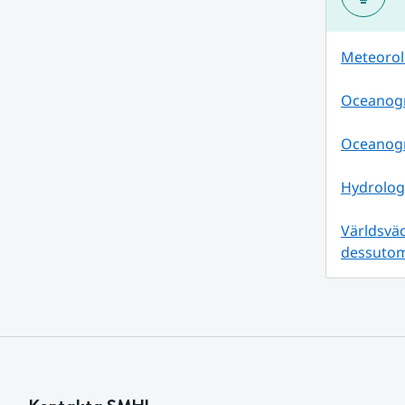
Meteorolo
Oceanogra
Oceanogr
Hydrolog
Världsväd
dessuto