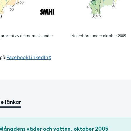
 procent av det normala under
Nederbörd under oktober 2005
Dela sidan på
Dela sidan på
Dela sidan på
 på
:
Facebook
LinkedIn
X
e länkar
Månadens väder och vatten, oktober 2005