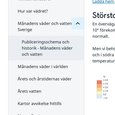
Månadens
Ladda hem st
för
Undersidor
Hur var vädret?
Undersidor
Störst
för
Klimatindikatorer
Månadens väder och vatten i
En överväg
Sverige
10° förekom
normalt. 
Publiceringsschema och
historik - Månadens väder
Men vi behöv
och vatten
och i södra
temperature
Månadens väder i världen
Årets och årstidernas väder
Årets vatten
Kartor avvikelse hittills