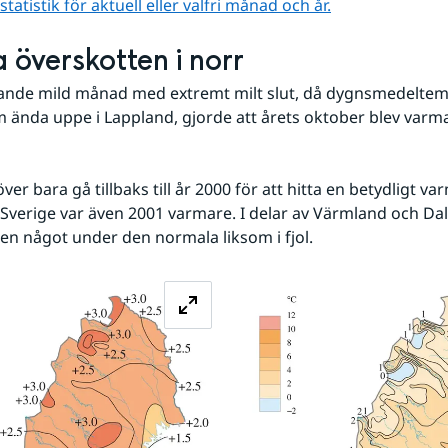
atistik för aktuell eller valfri månad och år.
a överskotten i norr
ande mild månad med extremt milt slut, då dygnsmedeltem
 ända uppe i Lappland, gjorde att årets oktober blev varma
er bara gå tillbaks till år 2000 för att hitta en betydligt va
 Sverige var även 2001 varmare. I delar av Värmland och Dal
n något under den normala liksom i fjol.
Förstora bilden