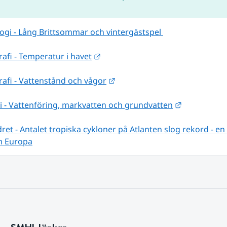
gi - Lång Brittsommar och vintergästspel 
Länk till annan webbplats.
fi - Temperatur i havet
Länk till annan webbplats.
afi - Vattenstånd och vågor
Länk till a
i - Vattenföring, markvatten och grundvatten
ret - Antalet tropiska cykloner på Atlanten slog rekord - en
m Europa