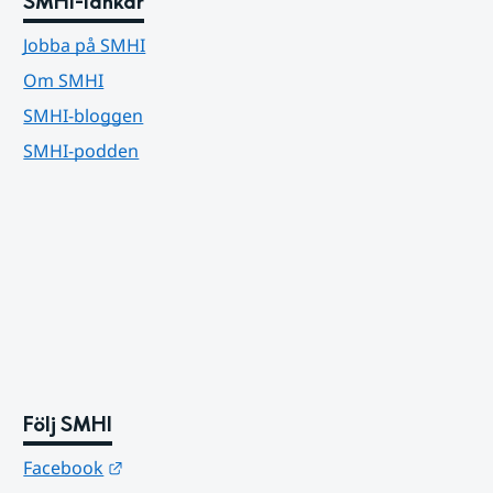
SMHI-länkar
Jobba på SMHI
Om SMHI
SMHI-bloggen
SMHI-podden
Följ SMHI
Länk till annan webbplats.
Facebook