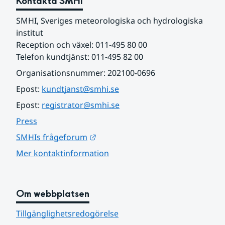
Kontakta SMHI
SMHI, Sveriges meteorologiska och hydrologiska 
institut
Reception och växel: 011-495 80 00
Telefon kundtjänst: 011-495 82 00
Organisationsnummer: 202100-0696
Epost: 
kundtjanst@smhi.se
Epost: 
registrator@smhi.se
Press
Länk till annan webbplats.
SMHIs frågeforum
Mer kontaktinformation
Om webbplatsen
Tillgänglighetsredogörelse