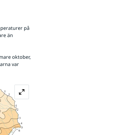
peraturer på 
re än 
rmare oktober, 
arna var 
Förstora bilden