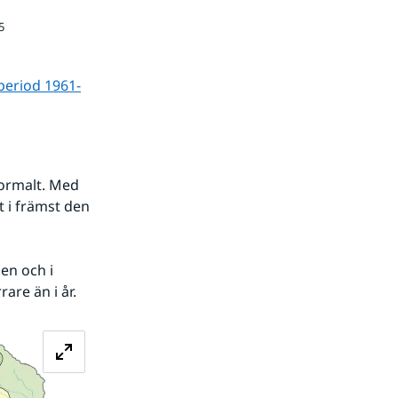
5
period 1961-
ormalt. Med 
i främst den 
n och i 
are än i år.
Förstora bilden