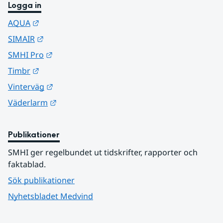
Logga in
Länk till annan webbplats.
AQUA
Länk till annan webbplats.
SIMAIR
Länk till annan webbplats.
SMHI Pro
Länk till annan webbplats.
Timbr
Länk till annan webbplats.
Vinterväg
Länk till annan webbplats.
Väderlarm
Publikationer
SMHI ger regelbundet ut tidskrifter, rapporter och 
faktablad.
Sök publikationer
Nyhetsbladet Medvind