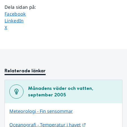
Dela sidan på
:
Dela sidan på
Facebook
Dela sidan på
LinkedIn
Dela sidan på
X
Relaterade länkar
Månadens väder och vatten, 
september 2005
Meteorologi - Fin sensommar
Länk till annan web
Oceanografi - Temperatur i havet