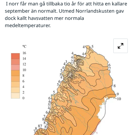
 I norr får man gå tillbaka tio år för att hitta en kallare 
september än normalt. Utmed Norrlandskusten gav 
dock kallt havsvatten mer normala 
medeltemperaturer.
Fö