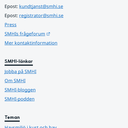
Epost: 
kundtjanst@smhi.se
Epost: 
registrator@smhi.se
Press
Länk till annan webbplats.
SMHIs frågeforum
Mer kontaktinformation
SMHI-länkar
Jobba på SMHI
Om SMHI
SMHI-bloggen
SMHI-podden
Teman
Havsmiljö i kust och hav