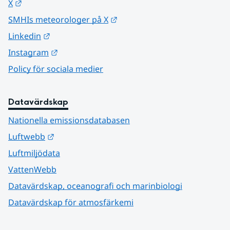
Länk till annan webbplats.
X
Länk till annan webbplats.
SMHIs meteorologer på X
Länk till annan webbplats.
Linkedin
Länk till annan webbplats.
Instagram
Policy för sociala medier
Datavärdskap
Nationella emissionsdatabasen
Länk till annan webbplats.
Luftwebb
Luftmiljödata
VattenWebb
Datavärdskap, oceanografi och marinbiologi
Datavärdskap för atmosfärkemi