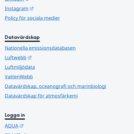
Länk till annan webbplats.
Instagram
Policy för sociala medier
Datavärdskap
Nationella emissionsdatabasen
Länk till annan webbplats.
Luftwebb
Luftmiljödata
VattenWebb
Datavärdskap, oceanografi och marinbiologi
Datavärdskap för atmosfärkemi
Logga in
Länk till annan webbplats.
AQUA