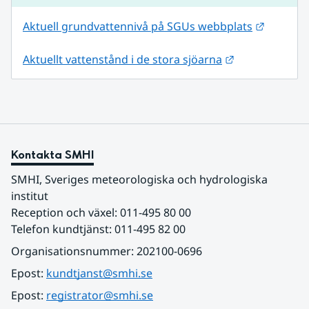
Länk til
Aktuell grundvattennivå på SGUs webbplats
Länk till anna
Aktuellt vattenstånd i de stora sjöarna
Kontakta SMHI
SMHI, Sveriges meteorologiska och hydrologiska 
institut
Reception och växel: 011-495 80 00
Telefon kundtjänst: 011-495 82 00
Organisationsnummer: 202100-0696
Epost: 
kundtjanst@smhi.se
Epost: 
registrator@smhi.se