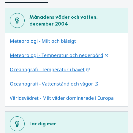
Månadens väder och vatten, 
december 2004
Meteorologi - Milt och blåsigt
Länk till 
Meteorologi - Temperatur och nederbörd
Länk till annan web
Oceanografi - Temperatur i havet
Länk till annan
Oceanografi - Vattenstånd och vågor
Världsvädret - Milt väder dominerade i Europa
Lär dig mer