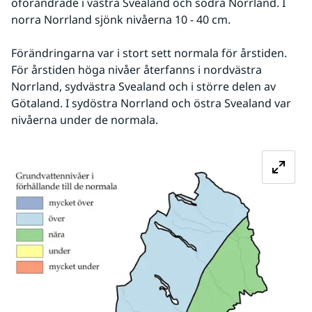
oförändrade i västra Svealand och södra Norrland. I 
norra Norrland sjönk nivåerna 10 - 40 cm. 
Förändringarna var i stort sett normala för årstiden. 
För årstiden höga nivåer återfanns i nordvästra 
Norrland, sydvästra Svealand och i större delen av 
Götaland. I sydöstra Norrland och östra Svealand var 
nivåerna under de normala.
Fö