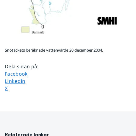
Snötäckets beräknade vattenvärde 20 december 2004.
Dela sidan på
:
Dela sidan på
Facebook
Dela sidan på
LinkedIn
Dela sidan på
X
Relaterade länkar