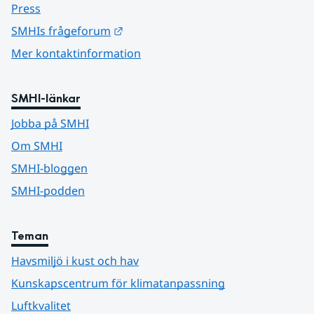
Press
Länk till annan webbplats.
SMHIs frågeforum
Mer kontaktinformation
SMHI-länkar
Jobba på SMHI
Om SMHI
SMHI-bloggen
SMHI-podden
Teman
Havsmiljö i kust och hav
Kunskapscentrum för klimatanpassning
Luftkvalitet