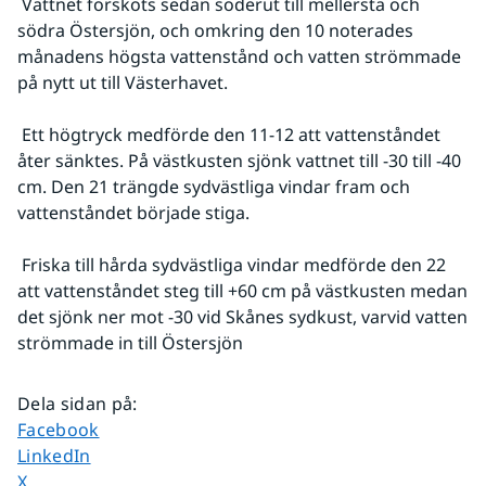
 Vattnet försköts sedan söderut till mellersta och 
södra Östersjön, och omkring den 10 noterades 
månadens högsta vattenstånd och vatten strömmade 
på nytt ut till Västerhavet.
 Ett högtryck medförde den 11-12 att vattenståndet 
åter sänktes. På västkusten sjönk vattnet till -30 till -40 
cm. Den 21 trängde sydvästliga vindar fram och 
vattenståndet började stiga.
 Friska till hårda sydvästliga vindar medförde den 22 
att vattenståndet steg till +60 cm på västkusten medan 
det sjönk ner mot -30 vid Skånes sydkust, varvid vatten 
strömmade in till Östersjön
Dela sidan på
:
Dela sidan på
Facebook
Dela sidan på
LinkedIn
Dela sidan på
X