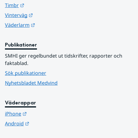
Länk till annan webbplats.
Timbr
Länk till annan webbplats.
Vinterväg
Länk till annan webbplats.
Väderlarm
Publikationer
SMHI ger regelbundet ut tidskrifter, rapporter och 
faktablad.
Sök publikationer
Nyhetsbladet Medvind
Väderappar
Länk till annan webbplats.
iPhone
Länk till annan webbplats.
Android