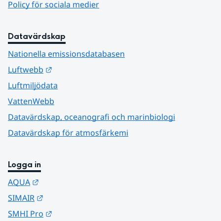
Policy för sociala medier
Datavärdskap
Nationella emissionsdatabasen
Länk till annan webbplats.
Luftwebb
Luftmiljödata
VattenWebb
Datavärdskap, oceanografi och marinbiologi
Datavärdskap för atmosfärkemi
Logga in
Länk till annan webbplats.
AQUA
Länk till annan webbplats.
SIMAIR
Länk till annan webbplats.
SMHI Pro