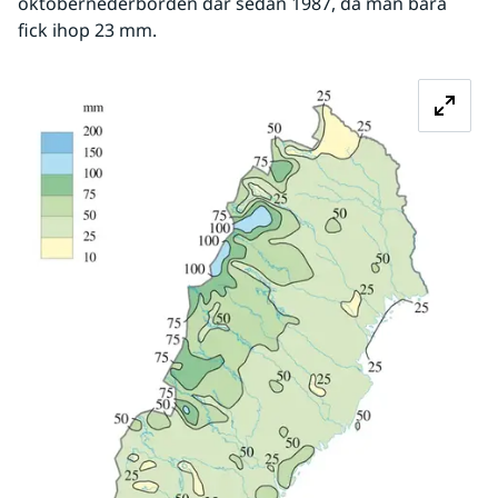
oktobernederbörden där sedan 1987, då man bara 
fick ihop 23 mm.
Fö