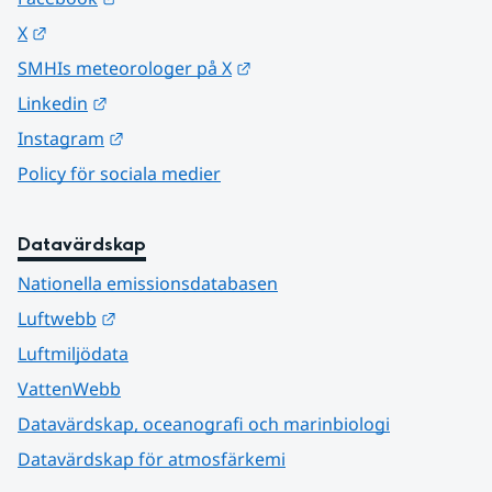
Länk till annan webbplats.
X
Länk till annan webbplats.
SMHIs meteorologer på X
Länk till annan webbplats.
Linkedin
Länk till annan webbplats.
Instagram
Policy för sociala medier
Datavärdskap
Nationella emissionsdatabasen
Länk till annan webbplats.
Luftwebb
Luftmiljödata
VattenWebb
Datavärdskap, oceanografi och marinbiologi
Datavärdskap för atmosfärkemi