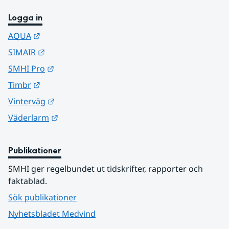
Logga in
Länk till annan webbplats.
AQUA
Länk till annan webbplats.
SIMAIR
Länk till annan webbplats.
SMHI Pro
Länk till annan webbplats.
Timbr
Länk till annan webbplats.
Vinterväg
Länk till annan webbplats.
Väderlarm
Publikationer
SMHI ger regelbundet ut tidskrifter, rapporter och 
faktablad.
Sök publikationer
Nyhetsbladet Medvind