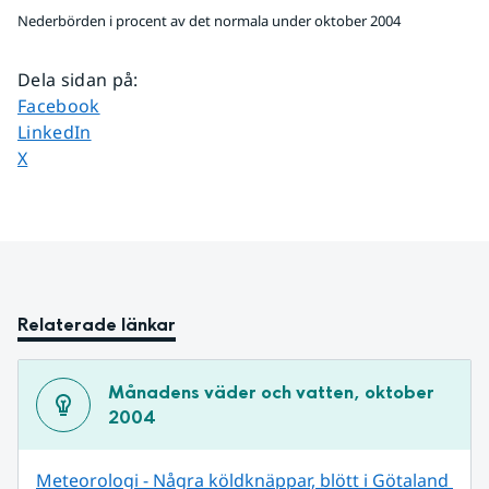
Nederbörden i procent av det normala under oktober 2004
Dela sidan på
:
Dela sidan på
Facebook
Dela sidan på
LinkedIn
Dela sidan på
X
Relaterade länkar
Månadens väder och vatten, oktober 
2004
Meteorologi - Några köldknäppar, blött i Götaland 