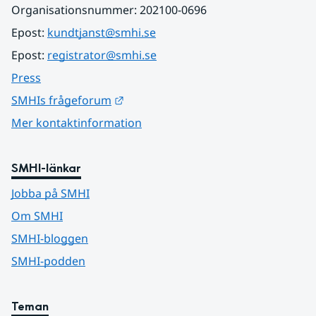
Organisationsnummer: 202100-0696
Epost: 
kundtjanst@smhi.se
Epost: 
registrator@smhi.se
Press
Länk till annan webbplats.
SMHIs frågeforum
Mer kontaktinformation
SMHI-länkar
Jobba på SMHI
Om SMHI
SMHI-bloggen
SMHI-podden
Teman