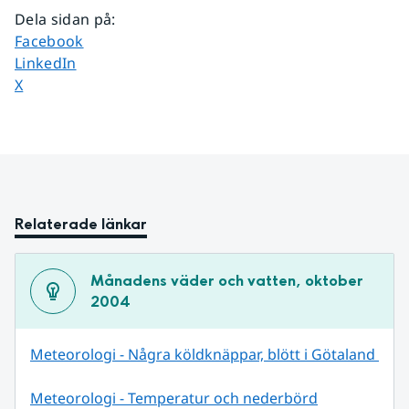
Dela sidan på
:
Dela sidan på
Facebook
Dela sidan på
LinkedIn
Dela sidan på
X
Relaterade länkar
Månadens väder och vatten, oktober 
2004
Meteorologi - Några köldknäppar, blött i Götaland 
Meteorologi - Temperatur och nederbörd