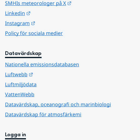
Länk till annan webbplats.
SMHIs meteorologer på X
Länk till annan webbplats.
Linkedin
Länk till annan webbplats.
Instagram
Policy för sociala medier
Datavärdskap
Nationella emissionsdatabasen
Länk till annan webbplats.
Luftwebb
Luftmiljödata
VattenWebb
Datavärdskap, oceanografi och marinbiologi
Datavärdskap för atmosfärkemi
Logga in