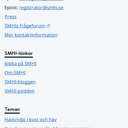
Epost: 
registrator@smhi.se
Press
Länk till annan webbplats.
SMHIs frågeforum
Mer kontaktinformation
SMHI-länkar
Jobba på SMHI
Om SMHI
SMHI-bloggen
SMHI-podden
Teman
Havsmiljö i kust och hav