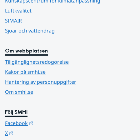
Kunskapscentrum för klimatanpassning
Luftkvalitet
SIMAIR
Sjöar och vattendrag
Om webbplatsen
Tillgänglighetsredogörelse
Kakor på smhi.se
Hantering av personuppgifter
Om smhi.se
Följ SMHI
Länk till annan webbplats.
Facebook
Länk till annan webbplats.
X