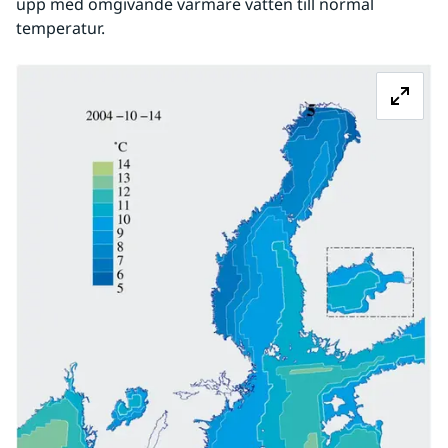
upp med omgivande varmare vatten till normal 
temperatur.
Fö