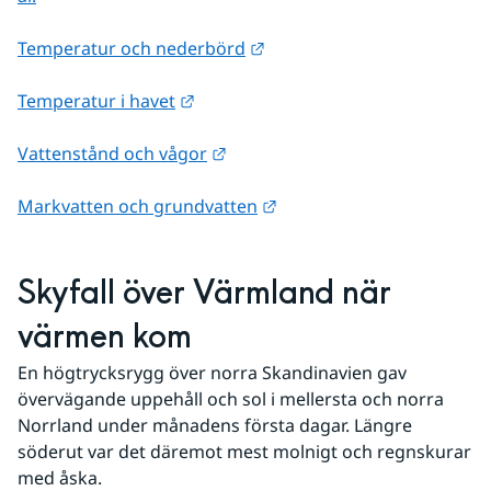
Länk till annan webbplats.
Temperatur och nederbörd
Länk till annan webbplats.
Temperatur i havet
Länk till annan webbplats.
Vattenstånd och vågor
Länk till annan webbplats
Markvatten och grundvatten
Skyfall över Värmland när 
värmen kom
En högtrycksrygg över norra Skandinavien gav 
övervägande uppehåll och sol i mellersta och norra 
Norrland under månadens första dagar. Längre 
söderut var det däremot mest molnigt och regnskurar 
med åska.