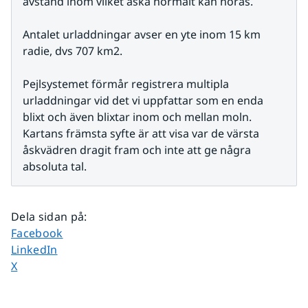
avstånd inom vilket åska normalt kan höras.
Antalet urladdningar avser en yte inom 15 km 
radie, dvs 707 km2.
Pejlsystemet förmår registrera multipla 
urladdningar vid det vi uppfattar som en enda 
blixt och även blixtar inom och mellan moln. 
Kartans främsta syfte är att visa var de värsta 
åskvädren dragit fram och inte att ge några 
absoluta tal.
Dela sidan på
:
Dela sidan på
Facebook
Dela sidan på
LinkedIn
Dela sidan på
X