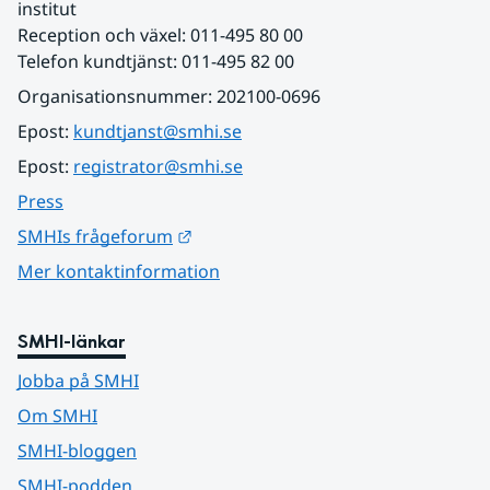
institut
Reception och växel: 011-495 80 00
Telefon kundtjänst: 011-495 82 00
Organisationsnummer: 202100-0696
Epost: 
kundtjanst@smhi.se
Epost: 
registrator@smhi.se
Press
Länk till annan webbplats.
SMHIs frågeforum
Mer kontaktinformation
SMHI-länkar
Jobba på SMHI
Om SMHI
SMHI-bloggen
SMHI-podden