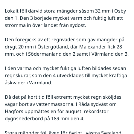
Lokalt föll därvid stora mängder såsom 32 mm i Osby 
den 1. Den 3 började mycket varm och fuktig luft att 
strömma in över landet från sydost. 
Den föregicks av ett regnväder som gav mängder på 
drygt 20 mm i Östergötland, där Malexander fick 28 
mm, och i Södermanland den 2 samt i Värmland den 3. 
I den varma och mycket fuktiga luften bildades sedan 
regnskurar, som den 4 utvecklades till mycket kraftiga 
åskväder i Värmland. 
Då det på kort tid föll extremt mycket regn sköljdes 
vägar bort av vattenmassorna. I Råda sydväst om 
Hagfors uppmättes en för augusti rekordstor 
dygnsnederbörd på 189 mm den 4. 
Stora mängder föll även för övrigt i västra Svealand, 