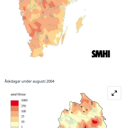
Åskdagar under augusti 2004
Fö