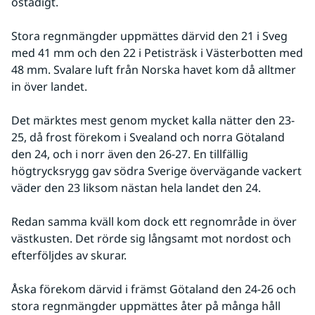
ostadigt. 
Stora regnmängder uppmättes därvid den 21 i Sveg 
med 41 mm och den 22 i Petisträsk i Västerbotten med 
48 mm. Svalare luft från Norska havet kom då alltmer 
in över landet. 
Det märktes mest genom mycket kalla nätter den 23-
25, då frost förekom i Svealand och norra Götaland 
den 24, och i norr även den 26-27. En tillfällig 
högtrycksrygg gav södra Sverige övervägande vackert 
väder den 23 liksom nästan hela landet den 24. 
Redan samma kväll kom dock ett regnområde in över 
västkusten. Det rörde sig långsamt mot nordost och 
efterföljdes av skurar.
Åska förekom därvid i främst Götaland den 24-26 och 
stora regnmängder uppmättes åter på många håll 