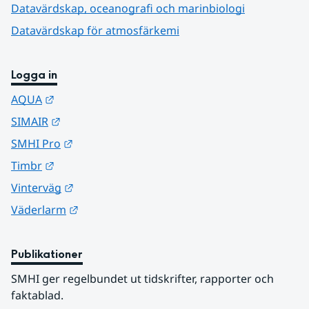
Datavärdskap, oceanografi och marinbiologi
Datavärdskap för atmosfärkemi
Logga in
Länk till annan webbplats.
AQUA
Länk till annan webbplats.
SIMAIR
Länk till annan webbplats.
SMHI Pro
Länk till annan webbplats.
Timbr
Länk till annan webbplats.
Vinterväg
Länk till annan webbplats.
Väderlarm
Publikationer
SMHI ger regelbundet ut tidskrifter, rapporter och 
faktablad.