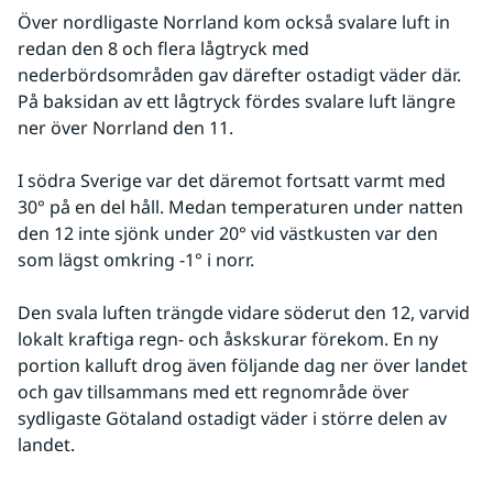
Över nordligaste Norrland kom också svalare luft in 
redan den 8 och flera lågtryck med 
nederbördsområden gav därefter ostadigt väder där. 
På baksidan av ett lågtryck fördes svalare luft längre 
ner över Norrland den 11. 
I södra Sverige var det däremot fortsatt varmt med 
30° på en del håll. Medan temperaturen under natten 
den 12 inte sjönk under 20° vid västkusten var den 
som lägst omkring -1° i norr. 
Den svala luften trängde vidare söderut den 12, varvid 
lokalt kraftiga regn- och åskskurar förekom. En ny 
portion kalluft drog även följande dag ner över landet 
och gav tillsammans med ett regnområde över 
sydligaste Götaland ostadigt väder i större delen av 
landet.
Fö