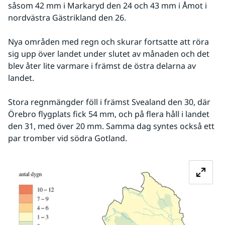
såsom 42 mm i Markaryd den 24 och 43 mm i Åmot i 
nordvästra Gästrikland den 26.
Nya områden med regn och skurar fortsatte att röra 
sig upp över landet under slutet av månaden och det 
blev åter lite varmare i främst de östra delarna av 
landet. 
Stora regnmängder föll i främst Svealand den 30, där 
Örebro flygplats fick 54 mm, och på flera håll i landet 
den 31, med över 20 mm. Samma dag syntes också ett 
par tromber vid södra Gotland.
Fö