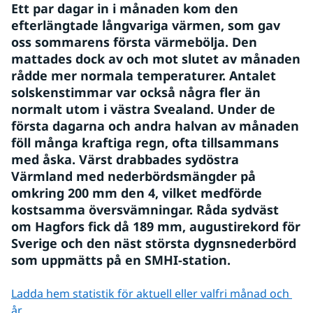
Ett par dagar in i månaden kom den 
efterlängtade långvariga värmen, som gav 
oss sommarens första värmebölja. Den 
mattades dock av och mot slutet av månaden 
rådde mer normala temperaturer. Antalet 
solskenstimmar var också några fler än 
normalt utom i västra Svealand. Under de 
första dagarna och andra halvan av månaden 
föll många kraftiga regn, ofta tillsammans 
med åska. Värst drabbades sydöstra 
Värmland med nederbördsmängder på 
omkring 200 mm den 4, vilket medförde 
kostsamma översvämningar. Råda sydväst 
om Hagfors fick då 189 mm, augustirekord för 
Sverige och den näst största dygnsnederbörd 
som uppmätts på en SMHI-station.
Ladda hem statistik för aktuell eller valfri månad och 
år.