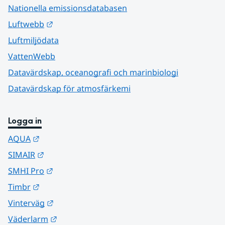
Nationella emissionsdatabasen
Länk till annan webbplats.
Luftwebb
Luftmiljödata
VattenWebb
Datavärdskap, oceanografi och marinbiologi
Datavärdskap för atmosfärkemi
Logga in
Länk till annan webbplats.
AQUA
Länk till annan webbplats.
SIMAIR
Länk till annan webbplats.
SMHI Pro
Länk till annan webbplats.
Timbr
Länk till annan webbplats.
Vinterväg
Länk till annan webbplats.
Väderlarm