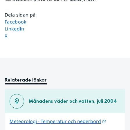
Dela sidan på
:
Dela sidan på
Facebook
Dela sidan på
LinkedIn
Dela sidan på
X
Relaterade länkar
Månadens väder och vatten, juli 2004
Länk till 
Meteorologi - Temperatur och nederbörd