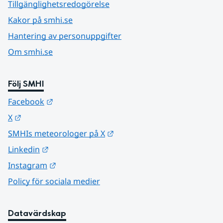
Tillgänglighetsredogörelse
Kakor på smhi.se
Hantering av personuppgifter
Om smhi.se
Följ SMHI
Länk till annan webbplats.
Facebook
Länk till annan webbplats.
X
Länk till annan webbplats.
SMHIs meteorologer på X
Länk till annan webbplats.
Linkedin
Länk till annan webbplats.
Instagram
Policy för sociala medier
Datavärdskap