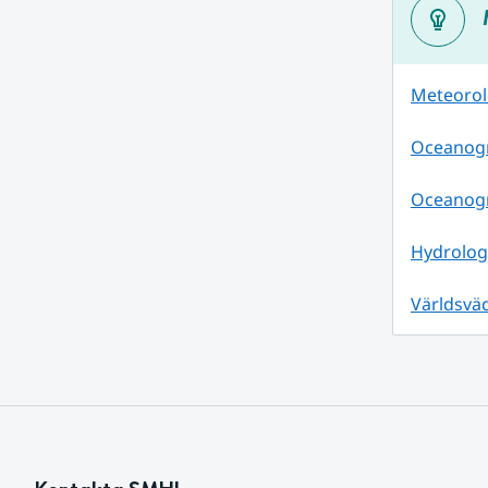
Meteorolo
Oceanogra
Oceanogr
Hydrolog
Världsväd