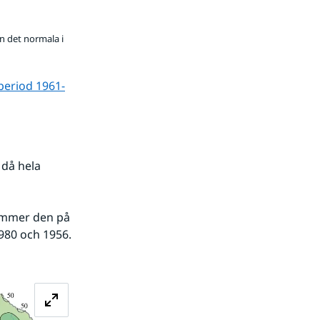
n det normala i
period 1961-
då hela 
kommer den på 
980 och 1956. 
Förstora bilden