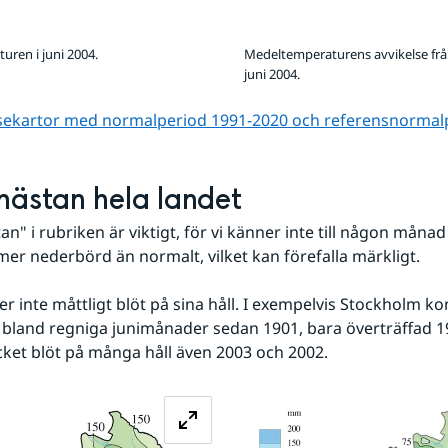
ren i juni 2004.
Medeltemperaturens avvikelse frå
juni 2004.
lsekartor med normalperiod 1991-2020 och referens­normal
i nästan hela landet
n" i rubriken är viktigt, för vi känner inte till någon månad 
 mer nederbörd än normalt, vilket kan förefalla märkligt. 
ller inte måttligt blöt på sina håll. I exempelvis Stockholm 
s bland regniga junimånader sedan 1901, bara överträffad 1
cket blöt på många håll även 2003 och 2002.
Förstora bilden