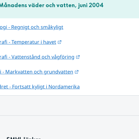
Månadens väder och vatten, juni 2004
gi - Regnigt och småkyligt
Länk till annan webbplats.
fi - Temperatur i havet
Länk till annan webbplats
afi - Vattenstånd och vågföring
Länk till annan webbplats
i - Markvatten och grundvatten
ret - Fortsatt kyligt i Nordamerika