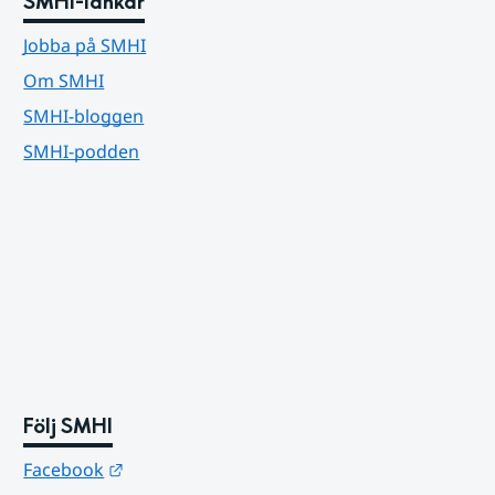
SMHI-länkar
Jobba på SMHI
Om SMHI
SMHI-bloggen
SMHI-podden
Följ SMHI
Länk till annan webbplats.
Facebook