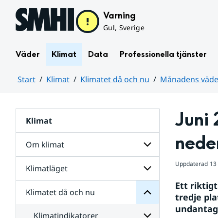
Hoppa till sidans innehåll
Varning
Gul, Sverige
Väder
Klimat
Data
Professionella tjänster
Start
Klimat
Klimatet då och nu
Månadens väder
Huvudinnehåll
Juni 
Klimat
nu
och
nede
då
Om klimat
Klimatet
för
Uppdaterad
13
Undersidor
Klimatläget
Undersidor
Sverige
för
i
Ett rikti
Om
Klimatet då och nu
vatten
Undersidor
klimat
tredje pl
och
för
undantag
väder
Klimatläget
Klimatindikatorer