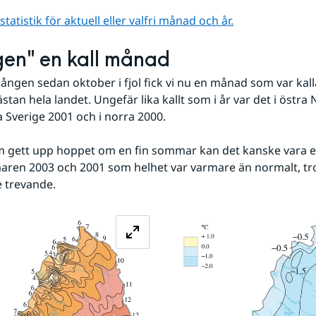
atistik för aktuell eller valfri månad och år.
gen" en kall månad
gången sedan oktober i fjol fick vi nu en månad som var kall
stan hela landet. Ungefär lika kallt som i år var det i östra N
dra Sverige 2001 och i norra 2000.
 gett upp hoppet om en fin sommar kan det kanske vara en 
en 2003 och 2001 som helhet var varmare än normalt, trot
e trevande.
Förstora bilden