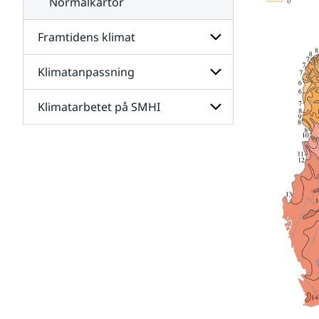
Normalkartor
Framtidens klimat
Klimatanpassning
Undersidor
för
Framtidens
Klimatarbetet på SMHI
Undersidor
klimat
för
Klimatanpassning
Undersidor
för
Klimatarbetet
på
SMHI