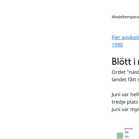
Medeltemperatu
Fler avvike
1990
Blött 
Ordet "nästa
landet fått
Juni var he
tredje plat
Juni var my