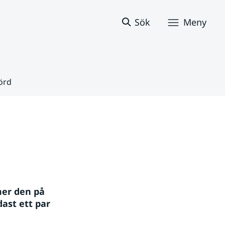
Sök
Meny
örd
mer den på 
st ett par 