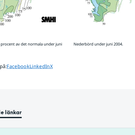
procent av det normala under juni
Nederbörd under juni 2004.
Dela sidan på
Dela sidan på
Dela sidan på
 på
:
Facebook
LinkedIn
X
e länkar