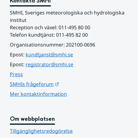
Kontakta SMHI
SMHI, Sveriges meteorologiska och hydrologiska 
institut
Reception och växel: 011-495 80 00
Telefon kundtjänst: 011-495 82 00
Organisationsnummer: 202100-0696
Epost: 
kundtjanst@smhi.se
Epost: 
registrator@smhi.se
Press
Länk till annan webbplats.
SMHIs frågeforum
Mer kontaktinformation
Om webbplatsen
Tillgänglighetsredogörelse