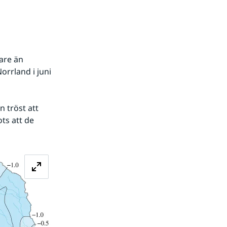
are än 
orrland i juni 
tröst att 
s att de 
Förstora bilden