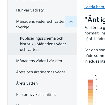
Månadens
för
Ladda hem st
Undersidor
Hur var vädret?
Undersidor
för
"Äntli
Klimatindikatorer
Månadens väder och vatten i
Sverige
För första 
normalt i nä
Publiceringsschema och
i fjol, i sö
historik - Månadens väder
och vatten
För den som
både sommar
Månadens väder i världen
inleddes lit
Årets och årstidernas väder
Årets vatten
Kartor avvikelse hittills