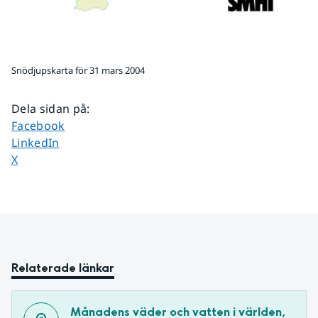
Snödjupskarta för 31 mars 2004
Dela sidan på
:
Dela sidan på
Facebook
Dela sidan på
LinkedIn
Dela sidan på
X
Relaterade länkar
Månadens väder och vatten i världen, 