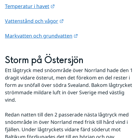
Länk till annan webbplats.
Temperatur i havet
Länk till annan webbplats.
Vattenstånd och vågor
Länk till annan webbplats
Markvatten och grundvatten
Storm på Östersjön
Ett lågtryck med snöområde över Norrland hade den 1 
dragit vidare österut, men det förekom en del rester i 
form av snöfall över södra Svealand. Bakom lågtrycket 
strömmade mildare luft in över Sverige med västlig 
vind. 
Redan natten till den 2 passerade nästa lågtryck med 
snöområde in över Norrland med frisk till hård vind i 
fjällen. Under lågtryckets vidare färd söderut mot 
Baltikum fördjupades det till en början och gav 