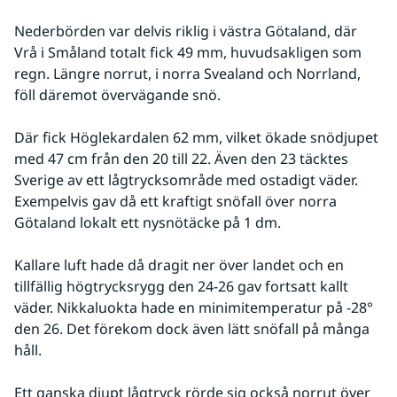
Nederbörden var delvis riklig i västra Götaland, där 
Vrå i Småland totalt fick 49 mm, huvudsakligen som 
regn. Längre norrut, i norra Svealand och Norrland, 
föll däremot övervägande snö. 
Där fick Höglekardalen 62 mm, vilket ökade snödjupet 
med 47 cm från den 20 till 22. Även den 23 täcktes 
Sverige av ett lågtrycksområde med ostadigt väder. 
Exempelvis gav då ett kraftigt snöfall över norra 
Götaland lokalt ett nysnötäcke på 1 dm. 
Kallare luft hade då dragit ner över landet och en 
tillfällig högtrycksrygg den 24-26 gav fortsatt kallt 
väder. Nikkaluokta hade en minimitemperatur på -28° 
den 26. Det förekom dock även lätt snöfall på många 
håll. 
Ett ganska djupt lågtryck rörde sig också norrut över 