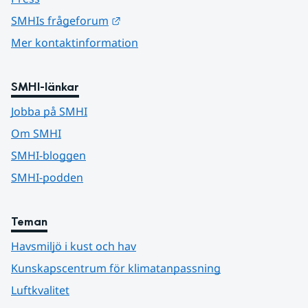
Länk till annan webbplats.
SMHIs frågeforum
Mer kontaktinformation
SMHI-länkar
Jobba på SMHI
Om SMHI
SMHI-bloggen
SMHI-podden
Teman
Havsmiljö i kust och hav
Kunskapscentrum för klimatanpassning
Luftkvalitet