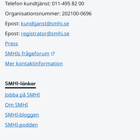
Telefon kundtjänst: 011-495 82 00
Organisationsnummer: 202100-0696
Epost: 
kundtjanst@smhi.se
Epost: 
registrator@smhi.se
Press
Länk till annan webbplats.
SMHIs frågeforum
Mer kontaktinformation
SMHI-länkar
Jobba på SMHI
Om SMHI
SMHI-bloggen
SMHI-podden