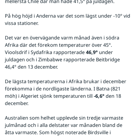
mellersta Chile där man hade 41,5° på juldagen.
På hög höjd i Anderna var det som lägst under -10° vid 
vissa stationer.
Det var en övervägande varm månad även i södra 
Afrika där det förekom temperaturer över 45°. 
Vioolsdrif i Sydafrika rapporterade 
46,9°
 under 
juldagen och i Zimbabwe rapporterade Beitbridge 
46,4° den 13 december.
De lägsta temperaturerna i Afrika brukar i december 
förekomma i de nordligaste länderna. I Batna (821 
möh) i Algeriet sjönk temperaturen till 
-6,6°
 den 18 
december.
Australien som helhet upplevde sin tredje varmaste 
julmånad och i alla delstater var månaden bland de 
åtta varmaste. Som högst noterade Birdsville i 