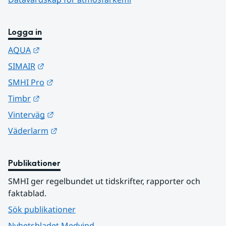
Logga in
Länk till annan webbplats.
AQUA
Länk till annan webbplats.
SIMAIR
Länk till annan webbplats.
SMHI Pro
Länk till annan webbplats.
Timbr
Länk till annan webbplats.
Vinterväg
Länk till annan webbplats.
Väderlarm
Publikationer
SMHI ger regelbundet ut tidskrifter, rapporter och 
faktablad.
Sök publikationer
Nyhetsbladet Medvind