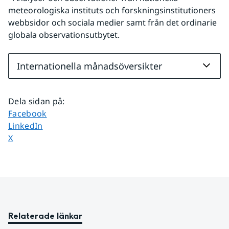
meteorologiska instituts och forskningsinstitutioners 
webbsidor och sociala medier samt från det ordinarie 
globala observationsutbytet.
Internationella månadsöversikter
Dela sidan på
:
Dela sidan på
Facebook
Dela sidan på
LinkedIn
Dela sidan på
X
Relaterade länkar