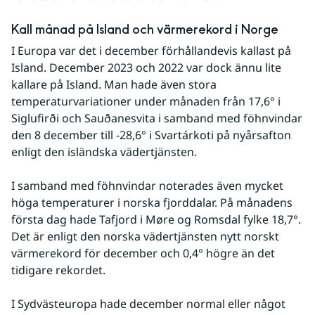
Kall månad på Island och värmerekord i Norge
I Europa var det i december förhållandevis kallast på 
Island. December 2023 och 2022 var dock ännu lite 
kallare på Island. Man hade även stora 
temperaturvariationer under månaden från 17,6° i 
Siglufirði och Sauðanesvita i samband med föhnvindar 
den 8 december till -28,6° i Svartárkoti på nyårsafton 
enligt den isländska vädertjänsten.
I samband med föhnvindar noterades även mycket 
höga temperaturer i norska fjorddalar. På månadens 
första dag hade Tafjord i Møre og Romsdal fylke 18,7°. 
Det är enligt den norska vädertjänsten nytt norskt 
värmerekord för december och 0,4° högre än det 
tidigare rekordet.
I Sydvästeuropa hade december normal eller något 