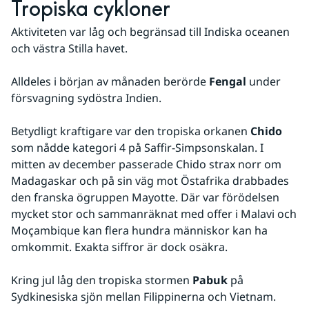
Tropiska cykloner
Aktiviteten var låg och begränsad till Indiska oceanen 
och västra Stilla havet.
Alldeles i början av månaden berörde 
Fengal
 under 
försvagning sydöstra Indien.
Betydligt kraftigare var den tropiska orkanen 
Chido
som nådde kategori 4 på Saffir-Simpsonskalan. I 
mitten av december passerade Chido strax norr om 
Madagaskar och på sin väg mot Östafrika drabbades 
den franska ögruppen Mayotte. Där var förödelsen 
mycket stor och sammanräknat med offer i Malavi och 
Moçambique kan flera hundra människor kan ha 
omkommit. Exakta siffror är dock osäkra.
Kring jul låg den tropiska stormen 
Pabuk
 på 
Sydkinesiska sjön mellan Filippinerna och Vietnam.