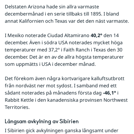
Delstaten Arizona hade sin allra varmaste 
decembermånad i en serie tillbaks till 1895. I bland 
annat Kalifornien och Texas var det den näst varmaste.
I Mexiko noterade Ciudad Altamirano 
40,2°
 den 14 
december. Även i södra USA noterades mycket höga 
temperaturer med 37,2° i Faith Ranch i Texas den 30 
december. Det är en av de allra högsta temperaturer 
som uppmätts i USA i december månad.
Det förekom även några kortvarigare kalluftsutbrott 
från nordväst ner mot sydost. I samband med ett 
sådant noterades på månadens första dag 
-46,1°
 i 
Rabbit Kettle i den kanadensiska provinsen Northwest 
Territories.
Långsam avkylning av Sibirien
I Sibirien gick avkylningen ganska långsamt under 