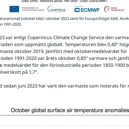
turanomali (vänster bild) i oktober 2023 samt för Europa (höger bild). Avvi
n 1991-2020.
3 var enligt Copernicus Climate Change Service den varmas
aden som uppmätts globalt. Temperaturen blev 0,40° högr
rmaste oktober 2019. Jämfört med oktobermedelvärdet för 
ioden 1991-2020 var årets oktober 0,85° varmare och jämfö
 medelvärdet för den förindustriella perioden 1850-1900 ble
verskott på 1,7°.
 sedan juni 2023 har varit den varmaste som noterats för r