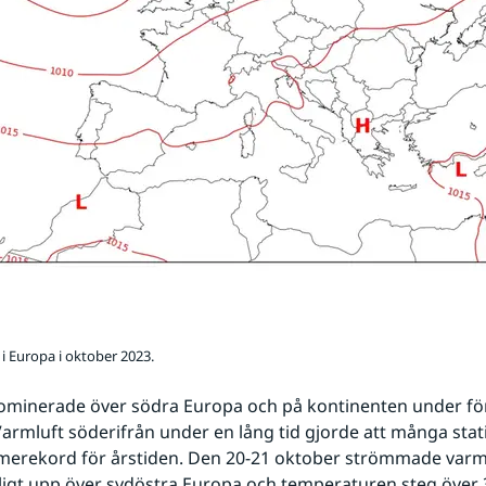
 i Europa i oktober 2023.
minerade över södra Europa och på kontinenten under förs
rmluft söderifrån under en lång tid gjorde att många stati
merekord för årstiden. Den 20-21 oktober strömmade varml
fälligt upp över sydöstra Europa och temperaturen steg över 3