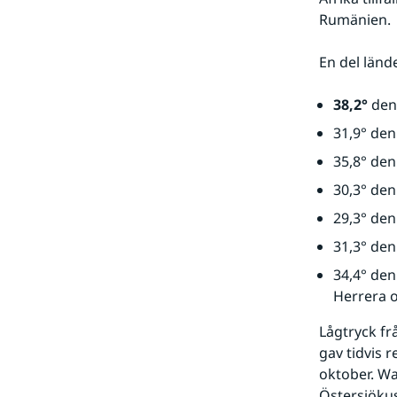
Rumänien.
En del länd
38,2° 
den
31,9° den
35,8° den
30,3° den
29,3° den
31,3° den
34,4° den
Herrera o
Lågtryck fr
gav tidvis 
oktober. Wa
Östersjökus