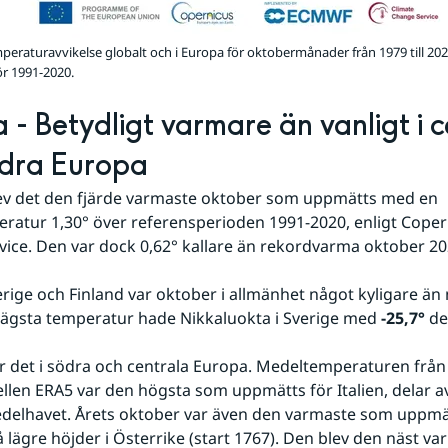
eraturavvikelse globalt och i Europa för oktobermånader från 1979 till 20
r 1991-2020.
 - Betydligt varmare än vanligt i c
ödra Europa
ev det den fjärde varmaste oktober som uppmätts med en 
atur 1,30° över referensperioden 1991-2020, enligt Copern
ice. Den var dock 0,62° kallare än rekordvarma oktober 20
erige och Finland var oktober i allmänhet något kyligare än 
ägsta temperatur hade Nikkaluokta i Sverige med 
-25,7° 
de
 det i södra och centrala Europa. Medeltemperaturen från 
len ERA5 var den högsta som uppmätts för Italien, delar av
delhavet. Årets oktober var även den varmaste som uppmät
 lägre höjder i Österrike (start 1767). Den blev den näst var