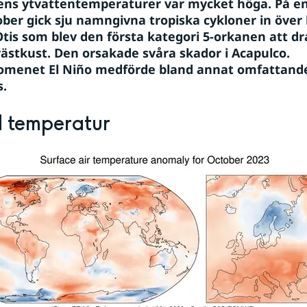
ns ytvattentemperaturer var mycket höga. På en
ober gick sju namngivna tropiska cykloner in över l
tis som blev den första kategori 5-orkanen att dr
ästkust. Den orsakade svåra skador i Acapulco. 
menet El Niño medförde bland annat omfattande 
.
 temperatur