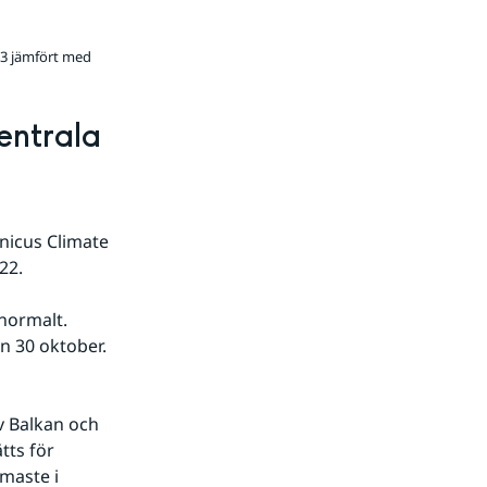
23 jämfört med
entrala 
icus Climate 
22.
normalt. 
n 30 oktober.
 Balkan och 
ts för 
maste i 