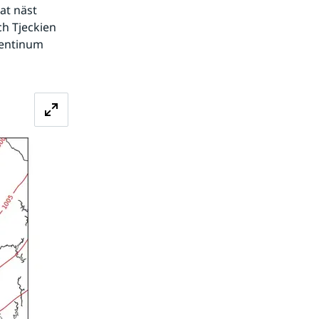
at näst 
h Tjeckien 
entinum 
Förstora bilden