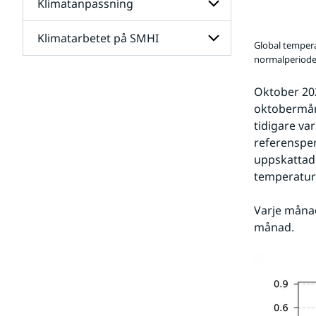
Klimatanpassning
Undersidor
för
Framtidens
Klimatarbetet på SMHI
Undersidor
klimat
Global tempera
för
normalperiode
Klimatanpassning
Undersidor
för
Oktober 202
Klimatarbetet
oktobermån
på
SMHI
tidigare va
referensper
uppskattade
temperaturö
Varje månad
månad.