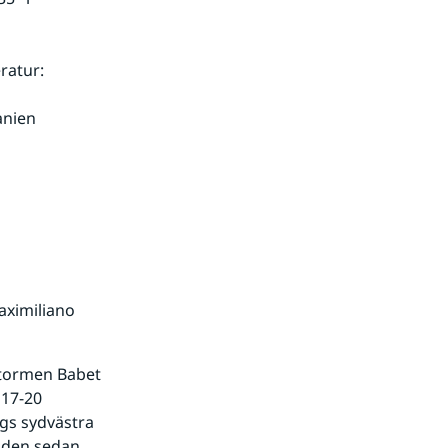
ratur:
anien
ximiliano 
Stormen Babet 
17-20 
gs sydvästra 
den sedan 