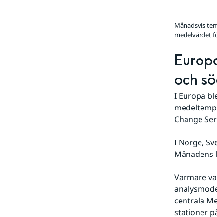
Månadsvis temp
medelvärdet fö
Europa
och s
I Europa bl
medeltemper
Change Serv
I Norge, Sv
Månadens l
Varmare var
analysmodel
centrala Me
stationer på