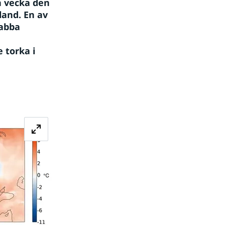
 vecka den 
and. En av 
abba 
torka i 
Förstora bilden