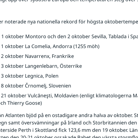
er noterade nya nationella rekord för högsta oktobertempe
 1 oktober Montoro och den 2 oktober Sevilla, Tablada i Sp
 1 oktober La Comelia, Andorra (1255 möh)
 2 oktober Navarrenx, Frankrike
 3 oktober Langenlebarn, Österrike
 3 oktober Legnica, Polen
 8 oktober Črnomelj, Slovenien
 21 oktober Vulcăneşti, Moldavien (enligt klimatologerna Ma
ch Thierry Goose)
ån Atlanten bjöd på en ostadigare andra halva av oktober. 
regn samt översvämningar på Irland och Storbritannien den 
terside Perth i Skottland fick 123,6 mm den 19 oktober. Län
ten den 20-21 oktober orsakade Babet den värsta stormflo