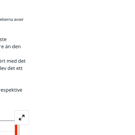
kelserna avser
te 
e än den 
rt med det 
v det ett 
espektive 
Förstora bilden