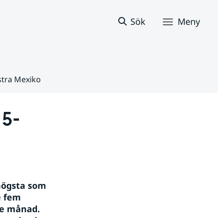
Sök
Meny
stra Mexiko
 5-
ögsta som 
 fem 
e månad. 