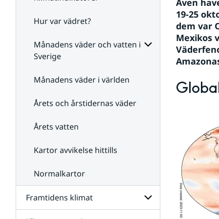
Även have
19-25 okt
Hur var vädret?
Undersidor
dem var O
för
Mexikos v
Klimatindikatorer
Månadens väder och vatten i
Väderfeno
Sverige
Amazonas
Undersidor
för
Månadens väder i världen
Global
Månadens
väder
Årets och årstidernas väder
och
vatten
i
Årets vatten
Sverige
Kartor avvikelse hittills
Normalkartor
Framtidens klimat