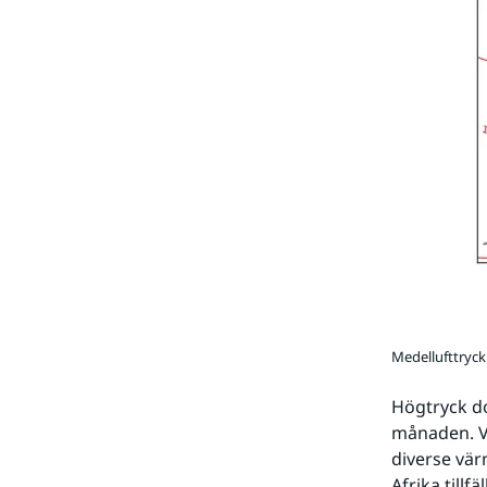
Medellufttryck
Högtryck do
månaden. Va
diverse vär
Afrika till