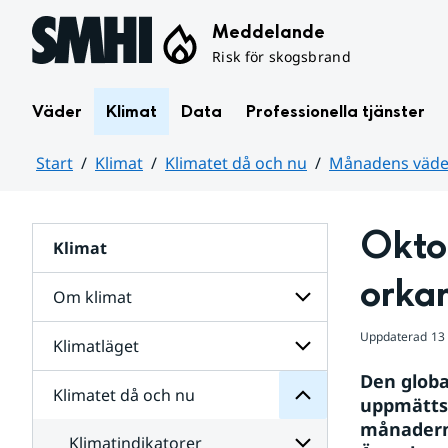
Hoppa till sidans innehåll
Meddelande
Risk för skogsbrand
Väder
Klimat
Data
Professionella tjänster
Start
Klimat
Klimatet då och nu
Månadens väder
Huvudinnehåll
Oktob
Klimat
nu
och
orka
då
Om klimat
Klimatet
för
Uppdaterad
13
Undersidor
Klimatläget
Undersidor
för
Den globa
Om
Klimatet då och nu
Undersidor
klimat
uppmätts 
för
månaderna
Klimatläget
Klimatindikatorer