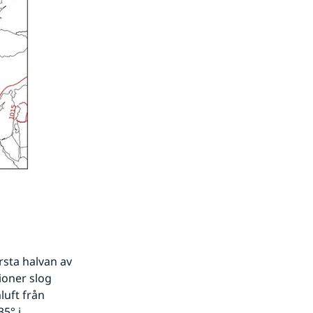
ta halvan av 
oner slog 
uft från 
5° i 