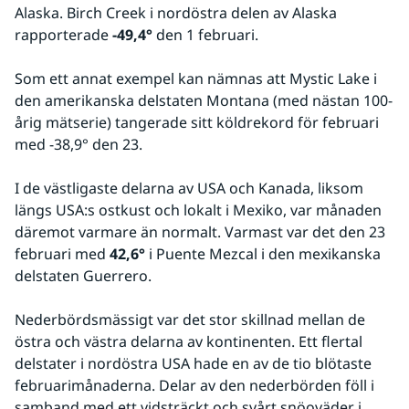
Alaska. Birch Creek i nordöstra delen av Alaska 
rapporterade 
-49,4°
 den 1 februari.
Som ett annat exempel kan nämnas att Mystic Lake i 
den amerikanska delstaten Montana (med nästan 100-
årig mätserie) tangerade sitt köldrekord för februari 
med -38,9° den 23.
I de västligaste delarna av USA och Kanada, liksom 
längs USA:s ostkust och lokalt i Mexiko, var månaden 
däremot varmare än normalt. Varmast var det den 23 
februari med 
42,6°
 i Puente Mezcal i den mexikanska 
delstaten Guerrero.
Nederbördsmässigt var det stor skillnad mellan de 
östra och västra delarna av kontinenten. Ett flertal 
delstater i nordöstra USA hade en av de tio blötaste 
februarimånaderna. Delar av den nederbörden föll i 
samband med ett vidsträckt och svårt snöoväder i 