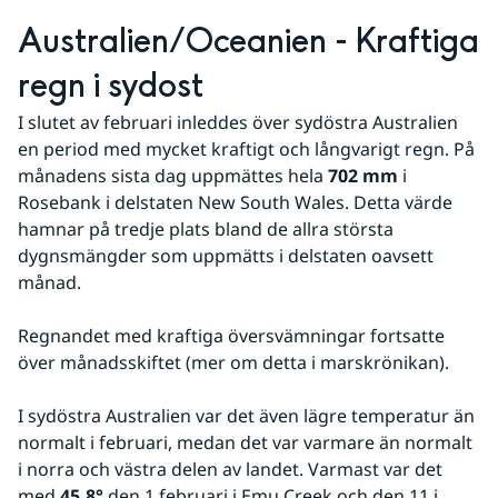
Australien/Oceanien - Kraftiga 
regn i sydost
I slutet av februari inleddes över sydöstra Australien 
en period med mycket kraftigt och långvarigt regn. På 
månadens sista dag uppmättes hela 
702 mm
 i 
Rosebank i delstaten New South Wales. Detta värde 
hamnar på tredje plats bland de allra största 
dygnsmängder som uppmätts i delstaten oavsett 
månad.
Regnandet med kraftiga översvämningar fortsatte 
över månadsskiftet (mer om detta i marskrönikan).
I sydöstra Australien var det även lägre temperatur än 
normalt i februari, medan det var varmare än normalt 
i norra och västra delen av landet. Varmast var det 
med 
45,8°
 den 1 februari i Emu Creek och den 11 i 