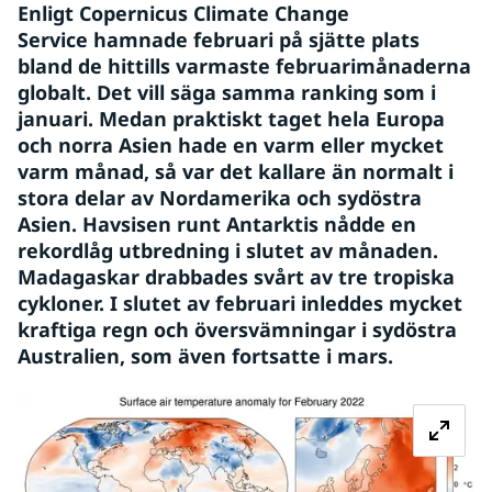
Enligt Copernicus Climate Change 
Service hamnade februari på sjätte plats 
bland de hittills varmaste februarimånaderna 
globalt. Det vill säga samma ranking som i 
januari. Medan praktiskt taget hela Europa 
och norra Asien hade en varm eller mycket 
varm månad, så var det kallare än normalt i 
stora delar av Nordamerika och sydöstra 
Asien. Havsisen runt Antarktis nådde en 
rekordlåg utbredning i slutet av månaden. 
Madagaskar drabbades svårt av tre tropiska 
cykloner. I slutet av februari inleddes mycket 
kraftiga regn och översvämningar i sydöstra 
Australien, som även fortsatte i mars.
Fö