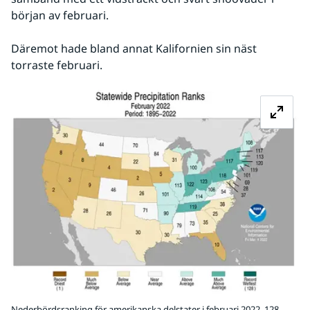
början av februari.
Däremot hade bland annat Kalifornien sin näst 
torraste februari.
Fö
Nederbördsranking för amerikanska delstater i februari 2022. 128