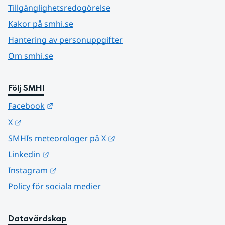
Tillgänglighetsredogörelse
Kakor på smhi.se
Hantering av personuppgifter
Om smhi.se
Följ SMHI
Länk till annan webbplats.
Facebook
Länk till annan webbplats.
X
Länk till annan webbplats.
SMHIs meteorologer på X
Länk till annan webbplats.
Linkedin
Länk till annan webbplats.
Instagram
Policy för sociala medier
Datavärdskap