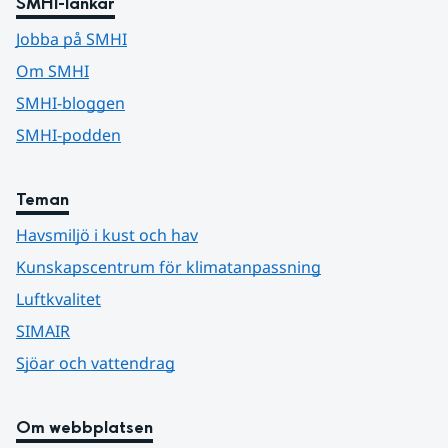
SMHI-länkar
Jobba på SMHI
Om SMHI
SMHI-bloggen
SMHI-podden
Teman
Havsmiljö i kust och hav
Kunskapscentrum för klimatanpassning
Luftkvalitet
SIMAIR
Sjöar och vattendrag
Om webbplatsen