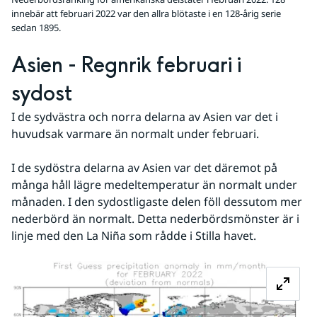
innebär att februari 2022 var den allra blötaste i en 128-årig serie
sedan 1895.
Asien - Regnrik februari i 
sydost
I de sydvästra och norra delarna av Asien var det i 
huvudsak varmare än normalt under februari.
I de sydöstra delarna av Asien var det däremot på 
många håll lägre medeltemperatur än normalt under 
månaden. I den sydostligaste delen föll dessutom mer 
nederbörd än normalt. Detta nederbördsmönster är i 
linje med den La Niña som rådde i Stilla havet.
Fö