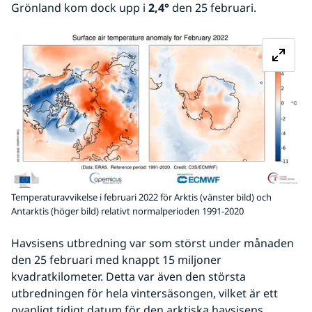
Grönland kom dock upp i 
2,4°
 den 25 februari.
Fö
Temperaturavvikelse i februari 2022 för Arktis (vänster bild) och
Antarktis (höger bild) relativt normalperioden 1991-2020
Havsisens utbredning var som störst under månaden 
den 25 februari med knappt 15 miljoner 
kvadratkilometer. Detta var även den största 
utbredningen för hela vintersäsongen, vilket är ett 
ovanligt tidigt datum för den arktiska havsisens 