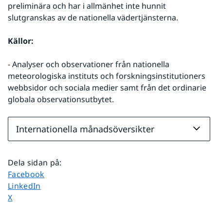
preliminära och har i allmänhet inte hunnit 
slutgranskas av de nationella vädertjänsterna.
Källor:
- Analyser och observationer från nationella 
meteorologiska instituts och forskningsinstitutioners 
webbsidor och sociala medier samt från det ordinarie 
globala observationsutbytet.
Internationella månadsöversikter
Dela sidan på
:
Dela sidan på
Facebook
Dela sidan på
LinkedIn
Dela sidan på
X