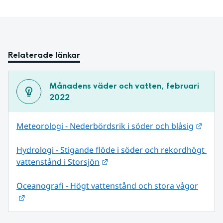
Relaterade länkar
Månadens väder och vatten, februari 
2022
Länk 
Meteorologi - Nederbördsrik i söder och blåsig
Hydrologi - Stigande flöde i söder och rekordhögt 
Länk till annan webbplats.
vattenstånd i Storsjön
Oceanografi - Högt vattenstånd och stora vågor
Länk till annan webbplats.