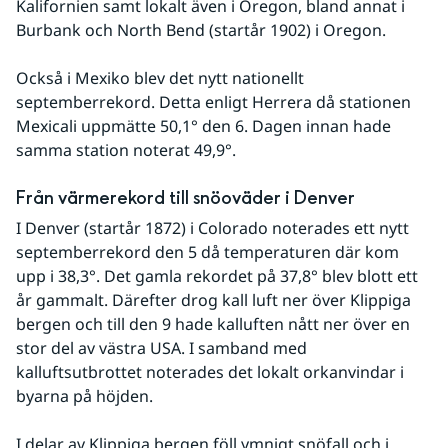
Kalifornien samt lokalt även i Oregon, bland annat i 
Burbank och North Bend (startår 1902) i Oregon.
Också i Mexiko blev det nytt nationellt 
septemberrekord. Detta enligt Herrera då stationen 
Mexicali uppmätte 50,1° den 6. Dagen innan hade 
samma station noterat 49,9°.
Från värmerekord till snöoväder i Denver
I Denver (startår 1872) i Colorado noterades ett nytt 
septemberrekord den 5 då temperaturen där kom 
upp i 38,3°. Det gamla rekordet på 37,8° blev blott ett 
år gammalt. Därefter drog kall luft ner över Klippiga 
bergen och till den 9 hade kalluften nått ner över en 
stor del av västra USA. I samband med 
kalluftsutbrottet noterades det lokalt orkanvindar i 
byarna på höjden. 
I delar av Klippiga bergen föll ymnigt snöfall och i 