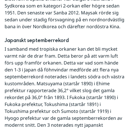
Sydkorea som en kategori 2-orkan eller högre sedan 
1951. Den senaste var Sanba 2012. Maysak rörde sig 
sedan under stadig försvagning på en nordnordvästlig 
bana in över Nordkorea och därefter nordöstra Kina.
Japanskt septemberrekord
I samband med tropiska orkaner kan det bli mycket 
varmt när de drar fram. Detta beror på att varm luft 
förs upp framför orkanen. Detta var vad som hände 
den 1-3 i Japan då föhnvindar medförde att flera nya 
septemberrekord noterades i landets södra och västra 
kustområden. Matsuyama (startår 1890) i Ehime 
prefektur rapporterade 36,2° vilket slog det gamla 
rekordet på 36,0° från 1893. I Fukoka (startår 1890) i 
Fukoka prefektur, Tokushima (startår 1891) i 
Tokushima prefektur och Sumoto (startår 1919) i 
Hyogo prefektur var de gamla septemberrekorden av 
modernt snitt. Den 3 noterades nytt japanskt 