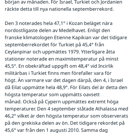
början av månaden. För Israel, Turkiet och Jordanien 
räckte detta till nya nationella septemberrekord.
Den 3 noterades hela 47,1° i Kozan beläget nära 
nordostligaste delen av Medelhavet. Enligt den 
franske klimatologen Etienne Kapikian var det tidigare 
septemberrekordet för Turkiet på 45,4° från 
Ceylanpinar och uppmättes 1979. Ytterligare åtta 
stationer noterade en maximitemperatur på minst 
45,5°. En obekräftad uppgift om 48,4° vid Incirlik 
militärbas i Turkiet finns men förefaller vara för 
högt. Än varmare var det dagen därpå, den 4, i Israel 
då Eilat uppmätte hela 48,9°. För Eilats del är detta den 
högsta temperatur som uppmätts oavsett 
månad. Också på Cypern uppmättes extremt höga 
temperaturer. Den 4 september ståtade Athalassa med 
46,2° vilket är den högsta temperatur som observerats 
på den grekiska delen av ön. Det tidigare rekordet på 
45,6° var från den 1 augusti 2010. Samma dag 