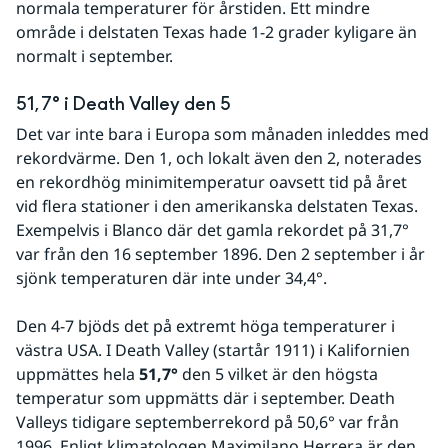
normala temperaturer för årstiden. Ett mindre 
område i delstaten Texas hade 1-2 grader kyligare än 
normalt i september.
51,7° i Death Valley den 5
Det var inte bara i Europa som månaden inleddes med 
rekordvärme. Den 1, och lokalt även den 2, noterades 
en rekordhög minimitemperatur oavsett tid på året 
vid flera stationer i den amerikanska delstaten Texas. 
Exempelvis i Blanco där det gamla rekordet på 31,7° 
var från den 16 september 1896. Den 2 september i år 
sjönk temperaturen där inte under 34,4°. 
Den 4-7 bjöds det på extremt höga temperaturer i 
västra USA. I Death Valley (startår 1911) i Kalifornien 
uppmättes hela 
51,7°
 den 5 vilket är den högsta 
temperatur som uppmätts där i september. Death 
Valleys tidigare septemberrekord på 50,6° var från 
1996. Enligt klimatologen Maximilano Herrera är den 