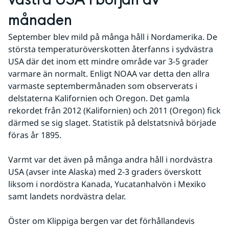
västra USA i början av 
månaden
September blev mild på många håll i Nordamerika. De 
största temperaturöverskotten återfanns i sydvästra 
USA där det inom ett mindre område var 3-5 grader 
varmare än normalt. Enligt NOAA var detta den allra 
varmaste septembermånaden som observerats i 
delstaterna Kalifornien och Oregon. Det gamla 
rekordet från 2012 (Kalifornien) och 2011 (Oregon) fick 
därmed se sig slaget. Statistik på delstatsnivå började 
föras år 1895. 
Varmt var det även på många andra håll i nordvästra 
USA (avser inte Alaska) med 2-3 graders överskott 
liksom i nordöstra Kanada, Yucatanhalvön i Mexiko 
samt landets nordvästra delar. 
Öster om Klippiga bergen var det förhållandevis 