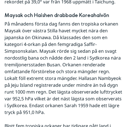
rekordet på 39,0° var från 1968 uppmätt i Taichung. 
Maysak och Haishen drabbade Koreahalvön
På månadens första dag fanns den tropiska orkanen 
Maysak över västra Stilla havet mycket nära den 
japanska ön Okinawa. Då klassades den som en 
kategori 4-orkan på den femgradiga Saffir-
Simpsonskalan. Maysak rörde sig sedan på en svagt 
nordostlig bana och nådde den 2 land i Sydkorea nära 
tremiljonersstaden Busan. Orkanen renderade 
omfattande förstörelse och stora mängder regn. 
Lokalt föll extremt stora mängder. Hallasan Nambyeok 
på Jeju Island registrerade under mindre än två dygn 
runt 1000 mm regn. Det lägsta observerade lufttrycket 
var 952,5 hPa vilket är det näst lägsta som observerats 
i Sydkorea. Endast orkanen Sarah 1959 hade ett lägre 
tryck på 951,0 hPa.
Blott fem tropiska orkaner har tidigare nått land i 