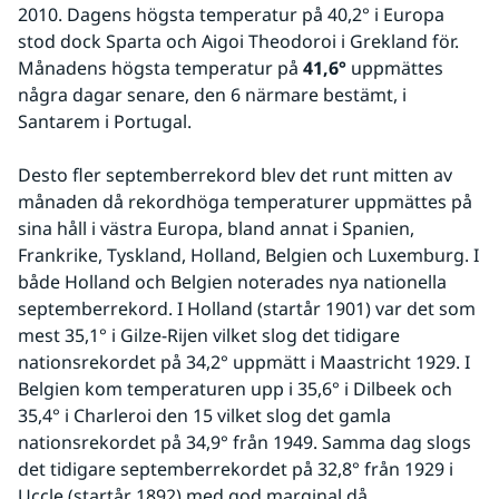
2010. Dagens högsta temperatur på 40,2° i Europa 
stod dock Sparta och Aigoi Theodoroi i Grekland för. 
Månadens högsta temperatur på 
41,6°
 uppmättes 
några dagar senare, den 6 närmare bestämt, i 
Santarem i Portugal.
Desto fler septemberrekord blev det runt mitten av 
månaden då rekordhöga temperaturer uppmättes på 
sina håll i västra Europa, bland annat i Spanien, 
Frankrike, Tyskland, Holland, Belgien och Luxemburg. I 
både Holland och Belgien noterades nya nationella 
septemberrekord. I Holland (startår 1901) var det som 
mest 35,1° i Gilze-Rijen vilket slog det tidigare 
nationsrekordet på 34,2° uppmätt i Maastricht 1929. I 
Belgien kom temperaturen upp i 35,6° i Dilbeek och 
35,4° i Charleroi den 15 vilket slog det gamla 
nationsrekordet på 34,9° från 1949. Samma dag slogs 
det tidigare septemberrekordet på 32,8° från 1929 i 
Uccle (startår 1892) med god marginal då 