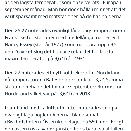
är den lägsta temperatur som observerats i Europa i 
september månad. Man bör dock hålla i minnet att det 
varit sparsamt med mätstationer på de här höjderna.
Den 26-27 noterades ovanligt låga dagstemperaturer i 
Frankrike för stationer med medellånga mätserier. I 
Nancy-Essey (startår 1927) kom man bara upp i 9,5° 
den 26 vilket slog det tidigare rekordet för lägsta 
maximitemperatur på 9,6° från 1931.
Den 27 noterades ett nytt köldrekord för Nordirland 
då temperaturen i Katesbridge sjönk till -3,7°. Samma 
station innehade det tidigare septemberrekordet för 
Nordirland vilket var på -3,6° från 2018.
I samband med kalluftsutbrottet noterades snö på 
ovanligt låga höjder i Alperna, bland annat 
i Bischofshofen i Österrike beläget på 550 möh. Enligt 
den österrikiska vädertjänsten finns bara två tillfällen 