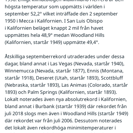
högsta temperatur som uppmätts i världen i 
september 52,2° vilket inträffade den 2 september 
1950 i Mecca i Kalifornien. I San Luis Obispo 
i Kalifornien beläget knappt 2 mil från havet 
uppmättes hela 48,9° medan Woodland Hills 
(Kalifornien, startår 1949) uppmätte 49,4°.
Åtskilliga septemberrekord utraderades under dessa 
dagar, bland annat i Las Vegas (Nevada, startår 1940), 
Winnemucca (Nevada, startår 1877), Ennis (Montana, 
startår 1918), Deseret (Utah, startår 1893), Scottbluff 
(Nebraska, startår 1893), Las Animas (Colorado, startår 
1893) och Palm Springs (Kalifornien, startår 1893). 
Lokalt noterades även nya absolutrekord i Kalifornien, 
bland annat i Burbank (startår 1939) där rekordet från 
juli 2018 slogs men även i Woodland Hills (startår 1949) 
där rekordet var från juli 2006. Dessutom noterades 
det lokalt även rekordhöga minimitemperaturer i 