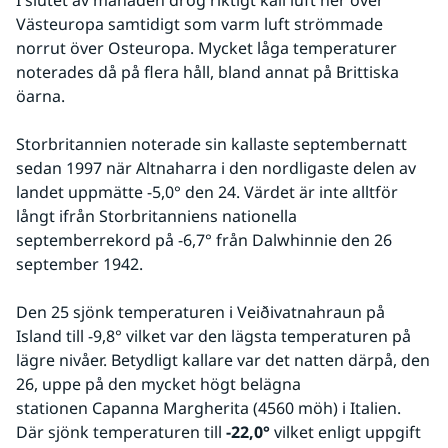
I slutet av månaden drog riktigt kall luft ner över 
Västeuropa samtidigt som varm luft strömmade 
norrut över Osteuropa. Mycket låga temperaturer 
noterades då på flera håll, bland annat på Brittiska 
öarna. 
Storbritannien noterade sin kallaste septembernatt 
sedan 1997 när Altnaharra i den nordligaste delen av 
landet uppmätte -5,0° den 24. Värdet är inte alltför 
långt ifrån Storbritanniens nationella 
septemberrekord på -6,7° från Dalwhinnie den 26 
september 1942.
Den 25 sjönk temperaturen i Veiðivatnahraun på 
Island till -9,8° vilket var den lägsta temperaturen på 
lägre nivåer. Betydligt kallare var det natten därpå, den 
26, uppe på den mycket högt belägna 
stationen Capanna Margherita (4560 möh) i Italien. 
Där sjönk temperaturen till 
-22,0° 
vilket enligt uppgift 