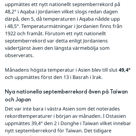
uppmättes ett nytt nationellt septemberrekord på 
48,2° i Aqaba i Jordanien vilket slogs redan dagen 
därpå, den 5, då temperaturen i Aqaba nådde upp 
i 48,5°. Temperaturmätningar i Jordanien finns från 
1922 och framåt. Förutom ett nytt nationellt 
septemberrekord var detta enligt Jordaniens 
vädertjänst även den längsta värmebölja som 
observerats.
Månadens högsta temperatur i Asien blev till slut 
49,4°
och uppmättes först den 13 i Basrah i Irak.
Nya nationella septemberrekord även på Taiwan 
och Japan
Det var inte bara i västra Asien som det noterades 
rekordtemperaturer i början av månaden. I Ostasien 
uppmättes 39,4° den 2 i Donghe i Taiwan vilket innebar 
nytt septemberrekord för Taiwan. Det tidigare 