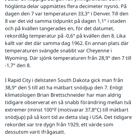
höglänta delar uppmättes flera decimeter nysnö. På 
dagen den 7 var temperaturen 33,3° i Denver. Till den 
8 var det vid samma tidpunkt på dagen 1,1° i staden 
och på kvällen tangerades en, för det datumet, 
rekordlåg temperatur på -0,6° på kvällen den 8. Lika 
kallt var det där samma dag 1962. En annan plats där 
temperaturen svängde snabbt var Cheyenne i 
Wyoming. Där sjönk temperaturen från 28,9° den 7 till 
-1,7° den 8.
I Rapid City i delstaten South Dakota gick man från 
38,9° den 5 till att ha mätbart snödjup den 7. Enligt 
klimatologen Brian Brettschneider har man aldrig 
tidigare observerat en så snabb förändring mellan två 
extremer (minst 100°F (motsvarar 37,8°C) till mätbart 
snödjup) på så kort tid av detta slag i USA. Det tidigare 
rekordet var tre dygn från 1929, ett värde som 
dessutom varit ifrågasatt.