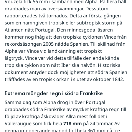
Vouzela fick 56 mm i samband med Alpha. På flera håll 
drabbades man av översvämningar. Dessutom 
rapporterades två tornados. Detta är första gången 
som en namngiven tropisk eller subtropisk storm på 
Atlanten nått Portugal. Den minnesgoda läsaren 
kommer nog ihåg att den tropiska cyklonen Vince från 
rekordsäsongen 2005 nådde Spanien. Till skillnad från 
Alpha var Vince vid landkänning ett tropiskt 
lågtryck. Vince var vid detta tillfälle den enda kända 
tropiska cyklon som nått Iberiska halvön. Historiska 
dokument antyder dock möjligheten att södra Spanien 
träffades av en tropisk orkan i slutet av oktober 1842.
Extrema mängder regn i södra Frankrike
Samma dag som Alpha drog in över Portugal 
drabbades södra Frankrike av mycket kraftiga regn till 
följd av kraftiga åskoväder. Allra mest föll det i 
Valleraugue som fick hela 
718 mm
 på 24 timmar. Av 
denna imponerande mängd föll hela 361 mm på tre 