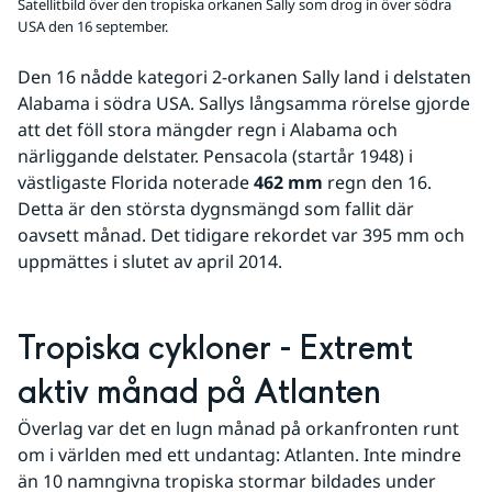
Satellitbild över den tropiska orkanen Sally som drog in över södra
USA den 16 september.
Den 16 nådde kategori 2-orkanen Sally land i delstaten 
Alabama i södra USA. Sallys långsamma rörelse gjorde 
att det föll stora mängder regn i Alabama och 
närliggande delstater. Pensacola (startår 1948) i 
västligaste Florida noterade 
462 mm
 regn den 16. 
Detta är den största dygnsmängd som fallit där 
oavsett månad. Det tidigare rekordet var 395 mm och 
uppmättes i slutet av april 2014. 
Tropiska cykloner - Extremt 
aktiv månad på Atlanten
Överlag var det en lugn månad på orkanfronten runt 
om i världen med ett undantag: Atlanten. Inte mindre 
än 10 namngivna tropiska stormar bildades under 