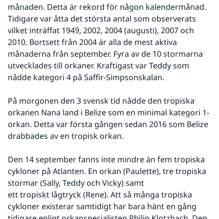
månaden. Detta är rekord för någon kalendermånad. 
Tidigare var åtta det största antal som observerats 
vilket inträffat 1949, 2002, 2004 (augusti), 2007 och 
2010. Bortsett från 2004 är alla de mest aktiva 
månaderna från september. Fyra av de 10 stormarna 
utvecklades till orkaner. Kraftigast var Teddy som 
nådde kategori 4 på Saffir-Simpsonskalan. 
På morgonen den 3 svensk tid nådde den tropiska 
orkanen Nana land i Belize som en minimal kategori 1-
orkan. Detta var första gången sedan 2016 som Belize 
drabbades av en tropisk orkan. 
Den 14 september fanns inte mindre än fem tropiska 
cykloner på Atlanten. En orkan (Paulette), tre tropiska 
stormar (Sally, Teddy och Vicky) samt 
ett tropiskt lågtryck (Rene). Att så många tropiska 
cykloner existerar samtidigt har bara hänt en gång 
tidigare enligt orkanspecialisten Philip Klotzbach. Den 