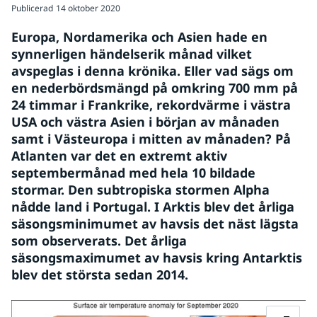
Publicerad
14 oktober 2020
Europa, Nordamerika och Asien hade en 
synnerligen händelserik månad vilket 
avspeglas i denna krönika. Eller vad sägs om 
en nederbördsmängd på omkring 700 mm på 
24 timmar i Frankrike, rekordvärme i västra 
USA och västra Asien i början av månaden 
samt i Västeuropa i mitten av månaden? På 
Atlanten var det en extremt aktiv 
septembermånad med hela 10 bildade 
stormar. Den subtropiska stormen Alpha 
nådde land i Portugal. I Arktis blev det årliga 
säsongsminimumet av havsis det näst lägsta 
som observerats. Det årliga 
säsongsmaximumet av havsis kring Antarktis 
blev det största sedan 2014.
Fö