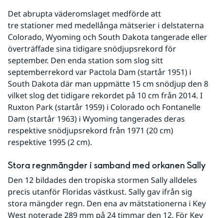
Det abrupta väderomslaget medförde att 
tre stationer med medellånga mätserier i delstaterna 
Colorado, Wyoming och South Dakota tangerade eller 
överträffade sina tidigare snödjupsrekord för 
september. Den enda station som slog sitt 
septemberrekord var Pactola Dam (startår 1951) i 
South Dakota där man uppmätte 15 cm snödjup den 8 
vilket slog det tidigare rekordet på 10 cm från 2014. I 
Ruxton Park (startår 1959) i Colorado och Fontanelle 
Dam (startår 1963) i Wyoming tangerades deras 
respektive snödjupsrekord från 1971 (20 cm) 
respektive 1995 (2 cm).
Stora regnmängder i samband med orkanen Sally
Den 12 bildades den tropiska stormen Sally alldeles 
precis utanför Floridas västkust. Sally gav ifrån sig 
stora mängder regn. Den ena av mätstationerna i Key 
West noterade 289 mm på 24 timmar den 12. För Key 