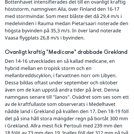
Bottenhavet intensifierades det till en ovanligt kraftig 
höststorm, namngiven Aila, över Finland den 16-17 
med stormvindar. Som mest blåste det då 29,4 m/s i 
medelvinden i Rauma medan Pietarsaari noterade den 
högsta byvinden på 35,3 m/s. In över land noterade 
Vaasa flygplats 26,8 m/s i byvinden. 
Ovanligt kraftig "Medicane" drabbade Grekland
Den 14-16 utvecklades en så kallad medicane, en 
hybrid mellan en tropisk storm och en 
mellanbreddscyklon, i farvattnen norr om Libyen. 
Dessa bildas oftast under september och oktober 
även om de kan uppstå andra tider på året. Denna 
namngavs senare till "Ianos". Ovädret som ses som ett 
av de kraftfullaste som observerats i Medelhavet 
nådde land i Grekland på kvällen den 17. Den 18-19 föll 
det på sina håll stora mängder regn på bortåt 300 mm 
i Grekland. Allra mest fick Pertouli med 239 mm den 
18 följt av 73 mm den 19. Inalles föll det 312 mm på två 