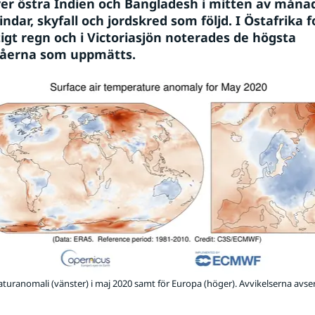
ver östra Indien och Bangladesh i mitten av måna
indar, skyfall och jordskred som följd. I Östafrika f
tigt regn och i Victoriasjön noterades de högsta 
våerna som uppmätts.
turanomali (vänster) i maj 2020 samt för Europa (höger). Avvikelserna avs