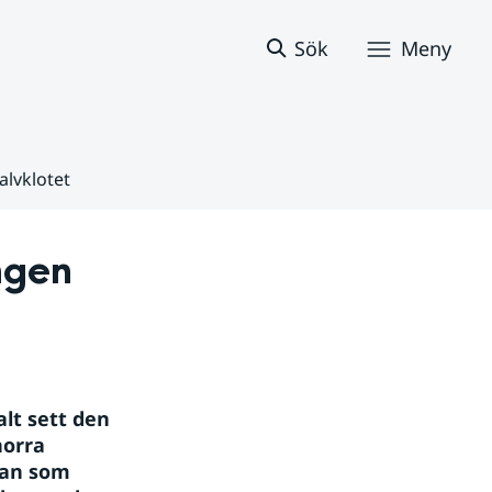
Sök
Meny
alvklotet
gen 
lt sett den 
orra 
an som 