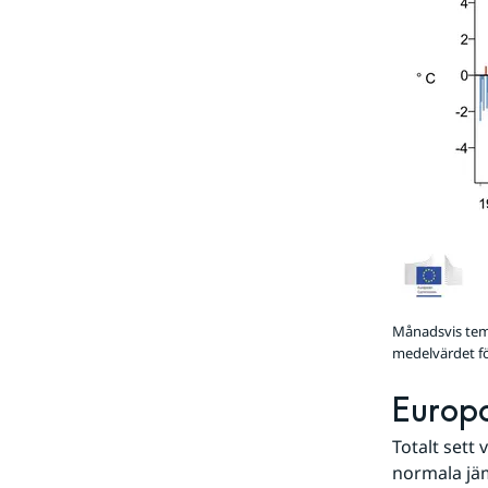
Månadsvis temp
medelvärdet fö
Europa
Totalt sett
normala jä