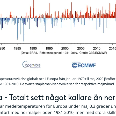
eraturavvikelse globalt och i Europa från januari 1979 till maj 2020 jämför
r 1981-2010. De svarta staplarna visar avvikelsen för respektive majmånad.
 - Totalt sett något kallare än no
 var medeltemperaturen för Europa under maj 0,3 grader un
mfört med normalperioden 1981-2010, men med stora skilln