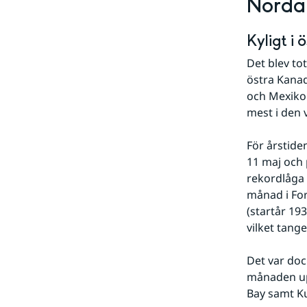
Nordam
Kyligt i 
Det blev to
östra Kanad
och Mexiko 
mest i den 
För årstiden
11 maj och 
rekordlåga 
månad i For
(startår 19
vilket tang
Det var doc
månaden upp
Bay samt Ku