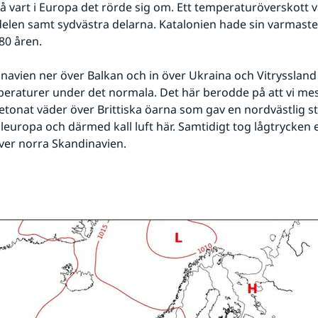
 vart i Europa det rörde sig om. Ett temperaturöverskott va
elen samt sydvästra delarna. Katalonien hade sin varmaste
80 åren.
navien ner över Balkan och in över Ukraina och Vitryssland 
mperaturer under det normala. Det här berodde på att vi mes
tonat väder över Brittiska öarna som gav en nordvästlig st
leuropa och därmed kall luft här. Samtidigt tog lågtrycken e
ver norra Skandinavien.