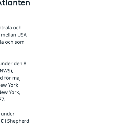
Atlanten
trala och 
 mellan USA 
la och som 
 under den 8-
NWS), 
d för maj 
New York 
New York, 
77.
 under 
°C
 i Shepherd 