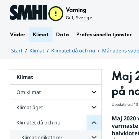
Hoppa till sidans innehåll
Varning
Gul, Sverige
Väder
Klimat
Data
Professionella tjänster
Start
Klimat
Klimatet då och nu
Månadens väder
Huvudinnehåll
Maj 
Klimat
nu
och
på no
då
Om klimat
Klimatet
för
Uppdaterad
13
Undersidor
Klimatläget
Undersidor
för
Maj 2020 
Om
Klimatet då och nu
Undersidor
klimat
varmaste
för
halvklote
Klimatläget
Klimatindikatorer