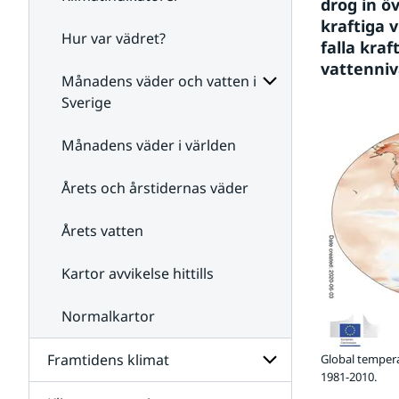
drog in ö
kraftiga v
Hur var vädret?
Undersidor
falla kraf
för
vattenni
Klimatindikatorer
Månadens väder och vatten i
Sverige
Undersidor
för
Månadens väder i världen
Månadens
väder
Årets och årstidernas väder
och
vatten
i
Årets vatten
Sverige
Kartor avvikelse hittills
Normalkartor
Framtidens klimat
Global tempera
1981-2010.