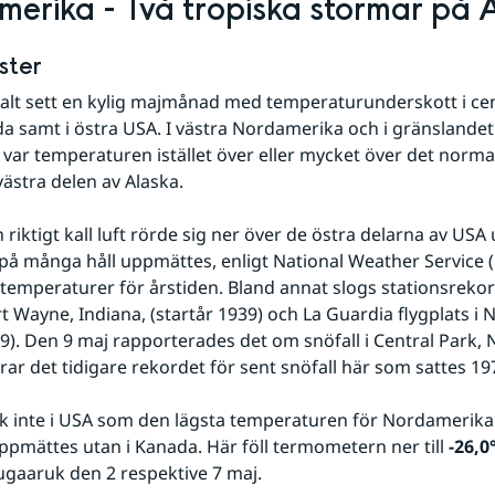
erika - Två tropiska stormar på 
öster
talt sett en kylig majmånad med temperaturunderskott i cen
a samt i östra USA. I västra Nordamerika och i gränslandet
var temperaturen istället över eller mycket över det norma
västra delen av Alaska.
 riktigt kall luft rörde sig ner över de östra delarna av USA
på många håll uppmättes, enligt National Weather Service (
temperaturer för årstiden. Bland annat slogs stationsrekor
t Wayne, Indiana, (startår 1939) och La Guardia flygplats i 
39). Den 9 maj rapporterades det om snöfall i Central Park, 
erar det tidigare rekordet för sent snöfall här som sattes 19
k inte i USA som den lägsta temperaturen för Nordamerika
mättes utan i Kanada. Här föll termometern ner till 
-26,0
gaaruk den 2 respektive 7 maj. 