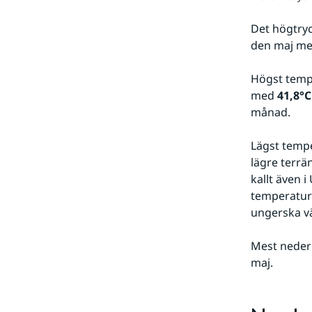
Det högtryc
den maj me
Högst tempe
med 
41,8°C
månad.
Lägst tempe
lägre terrä
kallt även i
temperatur 
ungerska v
Mest neder
maj. 