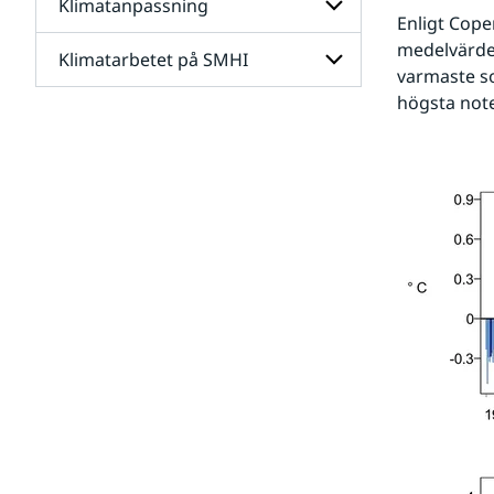
Klimatanpassning
Undersidor
Enligt Cope
för
Framtidens
medelvärdet
Klimatarbetet på SMHI
Undersidor
klimat
varmaste so
för
Klimatanpassning
högsta not
Undersidor
för
Klimatarbetet
på
SMHI