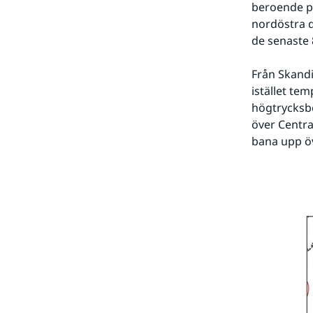
beroende på
nordöstra d
de senaste 
Från Skandi
istället te
högtrycksbe
över Centra
bana upp ö