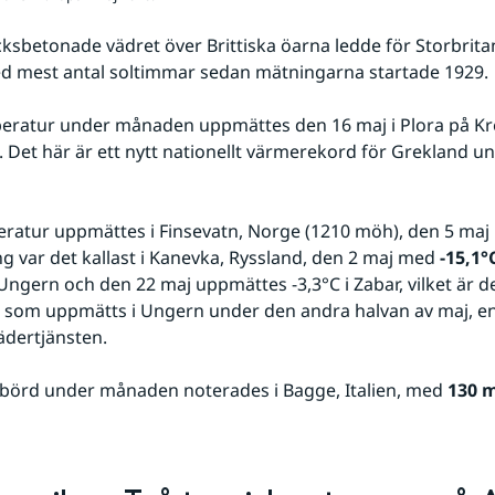
ksbetonade vädret över Brittiska öarna ledde för Storbritanni
d mest antal soltimmar sedan mätningarna startade 1929.
ratur under månaden uppmättes den 16 maj i Plora på Kret
. Det här är ett nytt nationellt värmerekord för Grekland un
ratur uppmättes i Finsevatn, Norge (1210 möh), den 5 maj 
ng var det kallast i Kanevka, Ryssland, den 2 maj med 
-15,1°
 Ungern och den 22 maj uppmättes -3,3°C i Zabar, vilket är de
som uppmätts i Ungern under den andra halvan av maj, enl
ädertjänsten.
börd under månaden noterades i Bagge, Italien, med 
130 