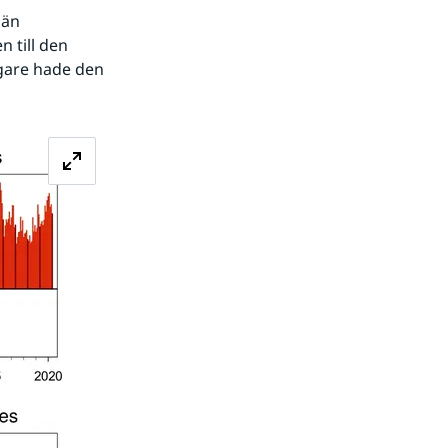
än 
till den 
gare hade den 
Förstora bilden