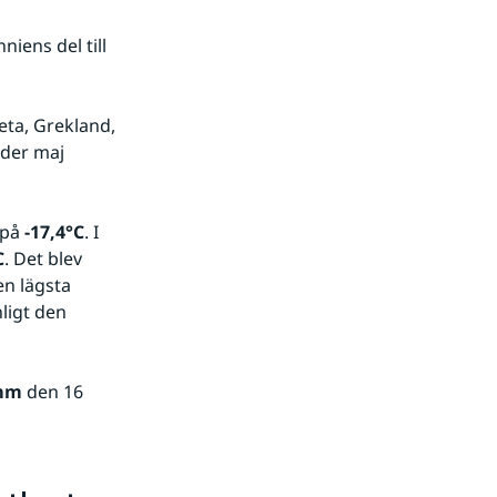
ens del till 
a, Grekland, 
der maj 
på 
-17,4°C
. I 
C
. Det blev 
n lägsta 
igt den 
mm
 den 16 