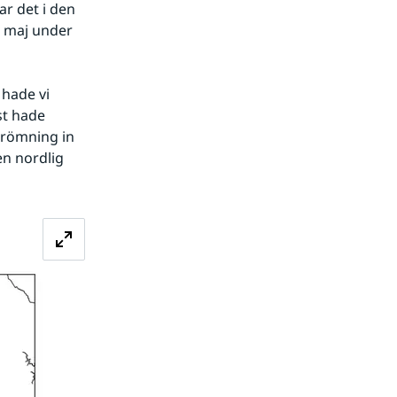
r det i den 
 maj under 
hade vi 
t hade 
römning in 
n nordlig 
Förstora bilden