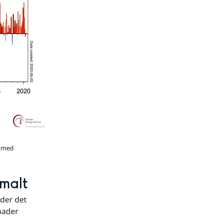
t med
rmalt
der det 
ader 