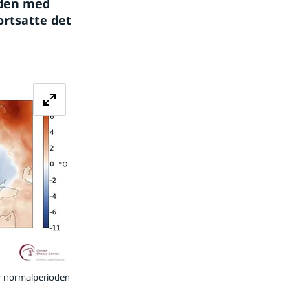
den med 
ortsatte det 
Förstora bilden
er normalperioden