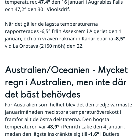
temperaturer. 
47,4°
 den 16 januari i Augrabies Falls 
och 47,2° den 30 i Vioolsdrif.
När det gäller de lägsta temperaturerna 
rapporterades -6,5° från Assekrem i Algeriet den 1 
januari, och om vi även räknar in Kanarieöarna 
-8,5°
vid La Orotava (2150 möh) den 22.
Australien/Oceanien - Mycket 
regn i Australien, men inte där 
det bäst behövdes
För Australien som helhet blev det den tredje varmaste 
januarimånaden med stora temperaturöverskott i 
framför allt de östra delstaterna. Den högsta 
temperaturen var 
48,9°
 i Penrith Lake den 4 januari, 
medan den lägsta inskränkte sig till 
-1,6°
 i Butlers 