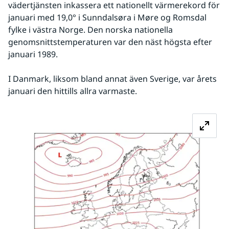
vädertjänsten inkassera ett nationellt värmerekord för 
januari med 19,0° i Sunndalsøra i Møre og Romsdal 
fylke i västra Norge. Den norska nationella 
genomsnittstemperaturen var den näst högsta efter 
januari 1989.
I Danmark, liksom bland annat även Sverige, var årets 
januari den hittills allra varmaste.
Fö