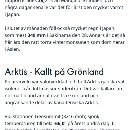
rapporterades 
38,7°
 från Mangalore i Indien, och 
några dagar senare var det för årstiden mycket varmt 
i Japan.
I slutet av månaden föll också mycket regn i Japan, 
som mest 
349 mm
 i Sakihama den 28. Annars är det så 
här års den rätt torra vintermonsunen som dominerar 
i Asien.
Arktis - Kallt på Grönland
Polarvirveln var välutvecklad och höll Arktis ganska väl 
isolerat från luftmassor söderifrån. Det var kallare än 
normalt bland annat i västra Grönland och 
angränsande delar av kanadensiska Arktis.
Vid stationen Geosummit (3216 möh) sjönk 
temperaturen till hela 
-66,0°
 på årets andra dag. I 