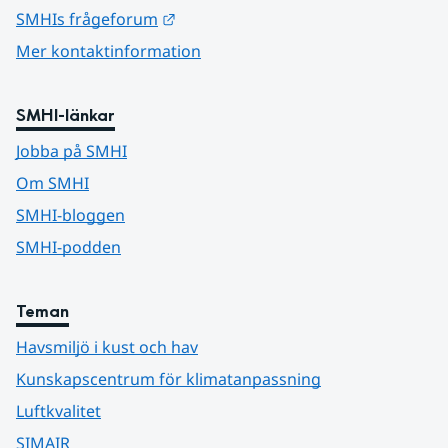
Länk till annan webbplats.
SMHIs frågeforum
Mer kontaktinformation
SMHI-länkar
Jobba på SMHI
Om SMHI
SMHI-bloggen
SMHI-podden
Teman
Havsmiljö i kust och hav
Kunskapscentrum för klimatanpassning
Luftkvalitet
SIMAIR