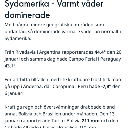
Sydamerika - Varmt väder 
dominerade
Med några mindre geografiska områden som 
undantag, så dominerade varmare väder än normalt i 
Sydamerika.
Från Rivadavia i Argentina rapporterades 
44,4°
 den 20 
januari och samma dag hade Campo Ferial i Paraguay 
43,1°.
För att hitta tillfällen med lite kraftigare frost fick man 
gå upp i Anderna, där Coropuna i Peru hade 
-7,9°
 den 
6 januari.
Kraftiga regn och översvämningar drabbade bland 
annat Bolivia och Brasilien under månaden. Den 13 
januari rapporterade Tarija i Bolivia 
211 mm
 och den 
17 hade Alfredo Chaves i Brasilien 210 mm.