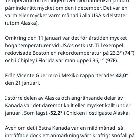
Temperaturfördelningen över Nordamerika i januari 
påminde rätt mycket om den i december. Det var en 
varm eller mycket varm månad i alla USA:s delstater 
(utom Alaska).
Omkring den 11 januari var det för årstiden mycket 
höga temperaturer vid USA:s ostkust. Till exempel 
redovisade Boston en rekordtemperatur på 23,3° (74F) 
och i Chipley i Florida var man uppe i 36,1° (97F).
Från Vicente Guerrero i Mexiko rapporterades 
42,0
° 
den 21 januari.
I större delen av Alaska och angränsande delar av 
Kanada var det däremot kallt eller mycket kallt under 
januari. Som lägst 
-52,2°
 i Chicken i ostligaste Alaska.
Även om det i östra Kanada var en mild månad, så 
inträffade dock ett anmärkningsvärt kraftigt snöfall på 