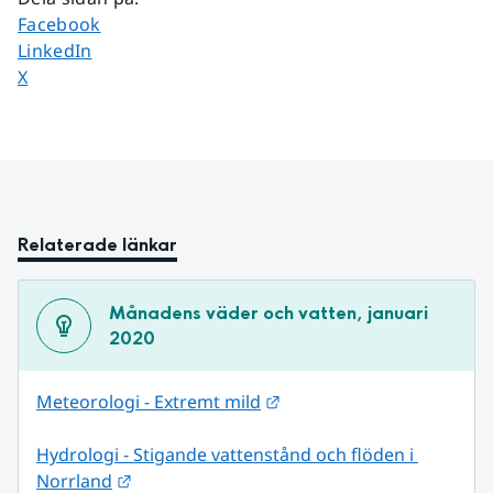
Dela sidan på
Facebook
Dela sidan på
LinkedIn
Dela sidan på
X
Relaterade länkar
Månadens väder och vatten, januari 
2020
Länk till annan webbplats
Meteorologi - Extremt mild
Hydrologi - Stigande vattenstånd och flöden i 
Länk till annan webbplats.
Norrland