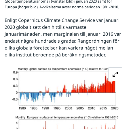
Global temperaturanomali (vänster bild) i januari 2020 samt för
Europa (höger bild). Avvikelserna avser normalperioden 1981-2010.
Enligt Copernicus Climate Change Service var januari 
2020 globalt sett den hittills varmaste 
januarimånaden, men marginalen till januari 2016 var 
endast några hundradels grader. Rangordningen för 
olika globala företeelser kan variera något mellan 
olika institut beroende på beräkningsmetoder.
Fö