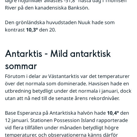
lägre höjdnivåer avlästes -51,8° nästa dag i Thomsen 
River på den kanadensiska Banksön.
Den grönländska huvudstaden Nuuk hade som 
kontrast 
10,3°
 den 20.
Antarktis - Mild antarktisk 
sommar
Förutom i delar av Västantarktis var det temperaturer 
över det normala som dominerade. Havsisen hade en 
utbredning betydligt under det normala i januari, dock 
utan att nå ned till de senaste årens rekordnivåer.
Base Esperanza på Antarktiska halvön hade 
10,4°
 den 
12 januari. Stationen Possession Island rapporterade 
vid flera tillfällen under månaden betydligt högre 
temperaturer, och observationerna känns därför 