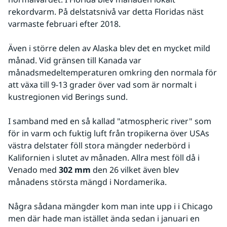
rekordvarm. På delstatsnivå var detta Floridas näst 
varmaste februari efter 2018. 
Även i större delen av Alaska blev det en mycket mild 
månad. Vid gränsen till Kanada var 
månadsmedeltemperaturen omkring den normala för 
att växa till 9-13 grader över vad som är normalt i 
kustregionen vid Berings sund.
I samband med en så kallad "atmospheric river" som 
för in varm och fuktig luft från tropikerna över USAs 
västra delstater föll stora mängder nederbörd i 
Kalifornien i slutet av månaden. Allra mest föll då i 
Venado med 
302 mm
 den 26 vilket även blev 
månadens största mängd i Nordamerika.
Några sådana mängder kom man inte upp i i Chicago 
men där hade man istället ända sedan i januari en 