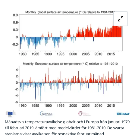
Fö
Månadsvis temperaturavvikelse globalt och i Europa från januari 1979
till februari 2019 jämfört med medelvärdet för 1981-2010. De svarta
staplarna visar avvikelsen för respektive februarimånad.