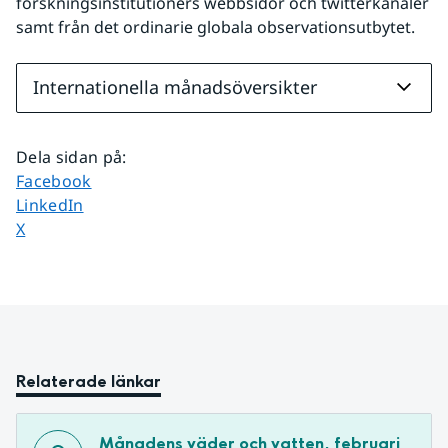
forskningsinstitutioners webbsidor och twitterkanaler 
samt från det ordinarie globala observationsutbytet.
Internationella månadsöversikter
Dela sidan på
:
Dela sidan på
Facebook
Dela sidan på
LinkedIn
Dela sidan på
X
Relaterade länkar
Månadens väder och vatten, februari 