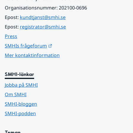
Organisationsnummer: 202100-0696
Epost: 
kundtjanst@smhi.se
Epost: 
registrator@smhi.se
Press
Länk till annan webbplats.
SMHIs frågeforum
Mer kontaktinformation
SMHI-länkar
Jobba på SMHI
Om SMHI
SMHI-bloggen
SMHI-podden
Teman