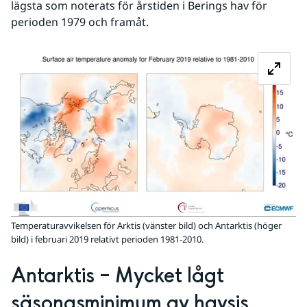
lägsta som noterats för årstiden i Berings hav för 
perioden 1979 och framåt. 
Fö
Temperaturavvikelsen för Arktis (vänster bild) och Antarktis (höger
bild) i februari 2019 relativt perioden 1981-2010.
Antarktis – Mycket lågt 
säsongsminimum av havsis