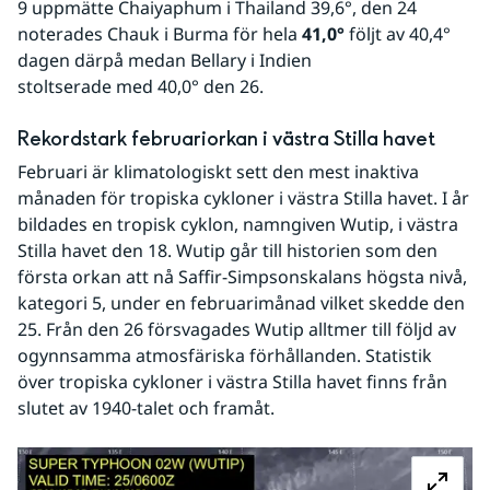
9 uppmätte Chaiyaphum i Thailand 39,6°, den 24 
noterades Chauk i Burma för hela 
41,0°
 följt av 40,4° 
dagen därpå medan Bellary i Indien 
stoltserade med 40,0° den 26. 
Rekordstark februariorkan i västra Stilla havet
Februari är klimatologiskt sett den mest inaktiva 
månaden för tropiska cykloner i västra Stilla havet. I år 
bildades en tropisk cyklon, namngiven Wutip, i västra 
Stilla havet den 18. Wutip går till historien som den 
första orkan att nå Saffir-Simpsonskalans högsta nivå, 
kategori 5, under en februarimånad vilket skedde den 
25. Från den 26 försvagades Wutip alltmer till följd av 
ogynnsamma atmosfäriska förhållanden. Statistik 
över tropiska cykloner i västra Stilla havet finns från 
slutet av 1940-talet och framåt. 
Fö