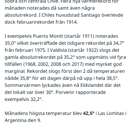
södra och centrala Chile. Flera nya värmerekord för 
månaden noterades då samt även några 
absolutrekord. I Chiles huvudstad Santiago överlevde 
dock februarirekordet från 1914.
I exempelvis Puerto Montt (startår 1911) noterades 
35,0° vilket överträffade det tidigare rekordet på 34,7° 
från februari 1975. I Valdivia (startår 1922) slogs det 
gamla absolutrekordet på 35,2° som uppmätts vid fyra 
tillfällen (1968, 2002, 2008 och 2017) med mycket god 
marginal. Rekordet slogs först den 2 då temperaturen 
nådde 35,8° för att dagen därpå nå upp i hela 38,5°. 
Sommarvärmen lyckades även nå Eldslandet där det 
det lokalt var över 30°. Porvenir rapporterade 
exempelvis 32,2°.
Månadens högsta temperatur blev 
42,5°
 i Las Lomitas i 
Argentina den 9.