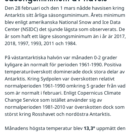
Den 28 februari och den 1 mars nådde havsisen kring 
Antarktis sitt årliga säsongsminimum. Årets minimum 
blev enligt amerikanska National Snow and Ice Data 
Center (NSIDC) det sjunde lägsta som observerats. De 
år som haft ett lägre säsongsminimum än i år är 2017, 
2018, 1997, 1993, 2011 och 1984. 
På västantarktiska halvön var månaden 0-2 grader 
kyligare än normalt för perioden 1961-1990. Positiva 
temperaturöverskott dominerade dock stora delar av 
Antarktis. Kring Sydpolen var överskotten relativt 
normalperioden 1961-1990 omkring 5 grader från vad 
som är normalt i februari. Enligt Copernicus Climate 
Change Service som istället använder sig av 
normalperioden 1981-2010 var överskotten dock som 
störst kring Rosshavet och nordöstra Antarktis.
Månadens högsta temperatur blev 
13,3°
 uppmätt den 