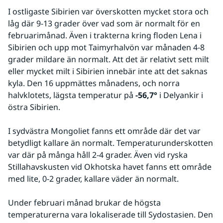
I ostligaste Sibirien var överskotten mycket stora och 
låg där 9-13 grader över vad som är normalt för en 
februarimånad. Även i trakterna kring floden Lena i 
Sibirien och upp mot Taimyrhalvön var månaden 4-8 
grader mildare än normalt. Att det är relativt sett milt 
eller mycket milt i Sibirien innebär inte att det saknas 
kyla. Den 16 uppmättes månadens, och norra 
halvklotets, lägsta temperatur på 
-56,7°
 i Delyankir i 
östra Sibirien.
I sydvästra Mongoliet fanns ett område där det var 
betydligt kallare än normalt. Temperaturunderskotten 
var där på många håll 2-4 grader. Även vid ryska 
Stillahavskusten vid Okhotska havet fanns ett område 
med lite, 0-2 grader, kallare väder än normalt. 
Under februari månad brukar de högsta 
temperaturerna vara lokaliserade till Sydostasien. Den 