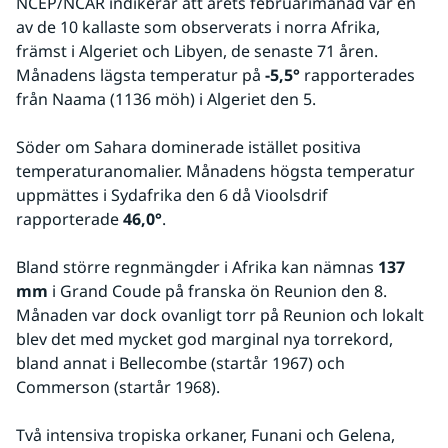
NCEP/NCAR indikerar att årets februarimånad var en 
av de 10 kallaste som observerats i norra Afrika, 
främst i Algeriet och Libyen, de senaste 71 åren. 
Månadens lägsta temperatur på 
-5,5°
 rapporterades 
från Naama (1136 möh) i Algeriet den 5.
Söder om Sahara dominerade istället positiva 
temperaturanomalier. Månadens högsta temperatur 
uppmättes i Sydafrika den 6 då Vioolsdrif 
rapporterade 
46,0°
.
Bland större regnmängder i Afrika kan nämnas 
137 
mm
 i Grand Coude på franska ön Reunion den 8. 
Månaden var dock ovanligt torr på Reunion och lokalt 
blev det med mycket god marginal nya torrekord, 
bland annat i Bellecombe (startår 1967) och 
Commerson (startår 1968).  
Två intensiva tropiska orkaner, Funani och Gelena, 