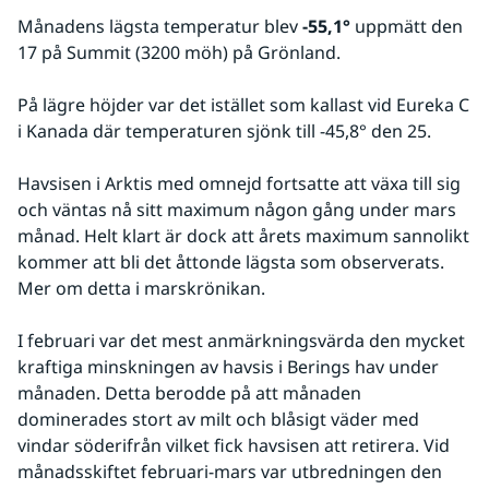
Månadens lägsta temperatur blev 
-55,1°
 uppmätt den 
17 på Summit (3200 möh) på Grönland.
På lägre höjder var det istället som kallast vid Eureka C 
i Kanada där temperaturen sjönk till -45,8° den 25.
Havsisen i Arktis med omnejd fortsatte att växa till sig 
och väntas nå sitt maximum någon gång under mars 
månad. Helt klart är dock att årets maximum sannolikt 
kommer att bli det åttonde lägsta som observerats. 
Mer om detta i marskrönikan. 
I februari var det mest anmärkningsvärda den mycket 
kraftiga minskningen av havsis i Berings hav under 
månaden. Detta berodde på att månaden 
dominerades stort av milt och blåsigt väder med 
vindar söderifrån vilket fick havsisen att retirera. Vid 
månadsskiftet februari-mars var utbredningen den 