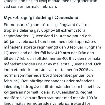
Queensland fick en kylig månad med 0-2 grader från 
vad som är normalt i februari.  
Mycket regnig inledning i Queensland
Ett monsuntråg som rörde sig långsamt över de 
tropiska delarna gav upphov till extremt stora 
regnmängder i Queensland i slutet av januari och 
början av februari. I samband med detta uppmättes 
månadens största regnmängd den 3 februari i Ingham 
i Queensland då det föll hela 
419 mm
 där. Från den 1 
till den 7 februari föll det mer än 400% av den normala 
månadsmängden i delar av mellersta Queensland. Och 
inom ett mindre område var detta mer än 200% av 
normal sommarnederbörd (december, januari och 
februari). Det ihärdiga regnandet under månadens 
inledning bidrog även till att månaden som helhet blev 
kyligare än normalt i delar av Queensland. Regnet 
medförde även att flera stationer med mer än 100 år 
långa mätserier noterade nya februarirekord för 