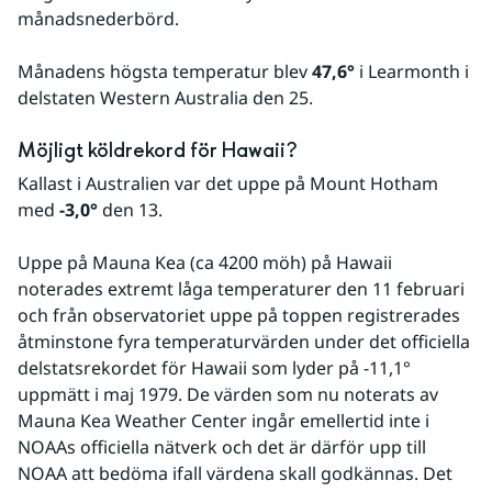
månadsnederbörd.
Månadens högsta temperatur blev 
47,6°
 i Learmonth i 
delstaten Western Australia den 25.
Möjligt köldrekord för Hawaii?
Kallast i Australien var det uppe på Mount Hotham 
med 
-3,0°
 den 13.
Uppe på Mauna Kea (ca 4200 möh) på Hawaii 
noterades extremt låga temperaturer den 11 februari 
och från observatoriet uppe på toppen registrerades 
åtminstone fyra temperaturvärden under det officiella 
delstatsrekordet för Hawaii som lyder på -11,1° 
uppmätt i maj 1979. De värden som nu noterats av 
Mauna Kea Weather Center ingår emellertid inte i 
NOAAs officiella nätverk och det är därför upp till 
NOAA att bedöma ifall värdena skall godkännas. Det 