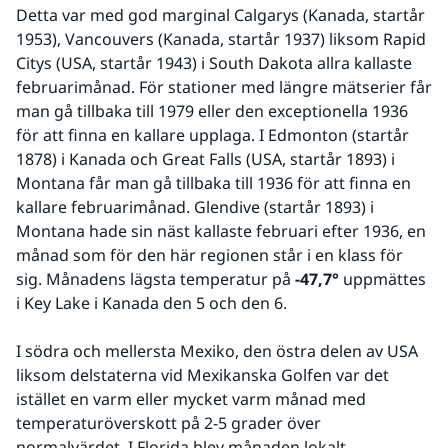
Detta var med god marginal Calgarys (Kanada, startår 
1953), Vancouvers (Kanada, startår 1937) liksom Rapid 
Citys (USA, startår 1943) i South Dakota allra kallaste 
februarimånad. För stationer med längre mätserier får 
man gå tillbaka till 1979 eller den exceptionella 1936 
för att finna en kallare upplaga. I Edmonton (startår 
1878) i Kanada och Great Falls (USA, startår 1893) i 
Montana får man gå tillbaka till 1936 för att finna en 
kallare februarimånad. Glendive (startår 1893) i 
Montana hade sin näst kallaste februari efter 1936, en 
månad som för den här regionen står i en klass för 
sig. Månadens lägsta temperatur på 
-47,7°
 uppmättes 
i Key Lake i Kanada den 5 och den 6.
I södra och mellersta Mexiko, den östra delen av USA 
liksom delstaterna vid Mexikanska Golfen var det 
istället en varm eller mycket varm månad med 
temperaturöverskott på 2-5 grader över 
normalvärdet. I Florida blev månaden lokalt 