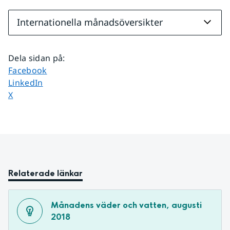
Internationella månadsöversikter
Dela sidan på
:
Dela sidan på
Facebook
Dela sidan på
LinkedIn
Dela sidan på
X
Relaterade länkar
Månadens väder och vatten, augusti 
2018