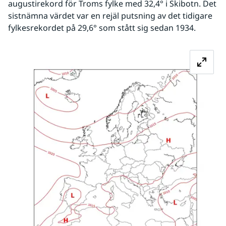
augustirekord för Troms fylke med 32,4° i Skibotn. Det 
sistnämna värdet var en rejäl putsning av det tidigare 
fylkesrekordet på 29,6° som stått sig sedan 1934.
Fö