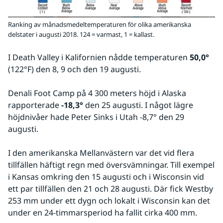
Ranking av månadsmedeltemperaturen för olika amerikanska
delstater i augusti 2018. 124 = varmast, 1 = kallast.
I Death Valley i Kalifornien nådde temperaturen 
50,0°
(122°F) den 8, 9 och den 19 augusti.
Denali Foot Camp på 4 300 meters höjd i Alaska 
rapporterade 
-18,3°
 den 25 augusti. I något lägre 
höjdnivåer hade Peter Sinks i Utah -8,7° den 29 
augusti.
I den amerikanska Mellanvästern var det vid flera 
tillfällen häftigt regn med översvämningar. Till exempel 
i Kansas omkring den 15 augusti och i Wisconsin vid 
ett par tillfällen den 21 och 28 augusti. Där fick Westby 
253 mm under ett dygn och lokalt i Wisconsin kan det 
under en 24-timmarsperiod ha fallit cirka 400 mm.