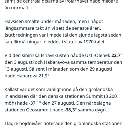
samt de centrala delarna av Polarhavet hade mildare 
än normalt.
Havsisen smälte under månaden, men i något 
långsammare takt än vi sett de senaste åren. 
Isutbredningen var i medeltal den sjunde lägsta sedan 
satellitmätningar inleddes i slutet av 1970-talet.
Vid den sibiriska Ishavskusten nådde Ust'-Olenek 
22,7°
den 3 augusti och Habaravova samma temperatur den 
13 augusti. Så sent i månaden som den 29 augusti 
hade Habarova 21,9°.
Kallast var det som vanligt inne på den gröländska 
inlandsisen där den danska stationen Summit (3 200 
möh) hade -37,1° den 27 augusti. Den närbelägna 
stationen Geosummit hade 
-38,3
° samma dygn.
I lägre höjdnivåer noterade den grönländska stationen 