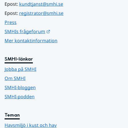
Epost: 
kundtjanst@smhi.se
Epost: 
registrator@smhi.se
Press
Länk till annan webbplats.
SMHIs frågeforum
Mer kontaktinformation
SMHI-länkar
Jobba på SMHI
Om SMHI
SMHI-bloggen
SMHI-podden
Teman
Havsmiljö i kust och hav