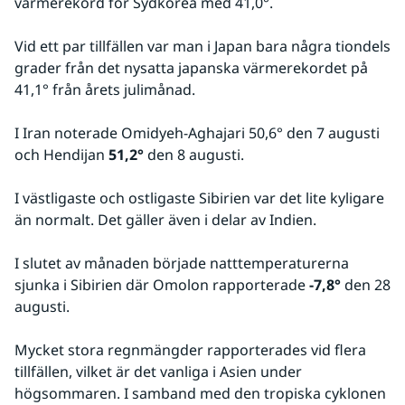
värmerekord för Sydkorea med 41,0°.
Vid ett par tillfällen var man i Japan bara några tiondels 
grader från det nysatta japanska värmerekordet på 
41,1° från årets julimånad.
I Iran noterade Omidyeh-Aghajari 50,6° den 7 augusti 
och Hendijan 
51,2°
 den 8 augusti.
I västligaste och ostligaste Sibirien var det lite kyligare 
än normalt. Det gäller även i delar av Indien.
I slutet av månaden började natttemperaturerna 
sjunka i Sibirien där Omolon rapporterade 
-7,8°
 den 28 
augusti.
Mycket stora regnmängder rapporterades vid flera 
tillfällen, vilket är det vanliga i Asien under 
högsommaren. I samband med den tropiska cyklonen 