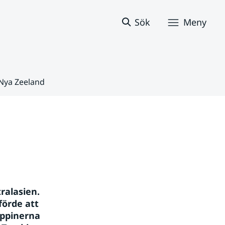
Sök
Meny
 Nya Zeeland
alasien. 
örde att 
ppinerna 