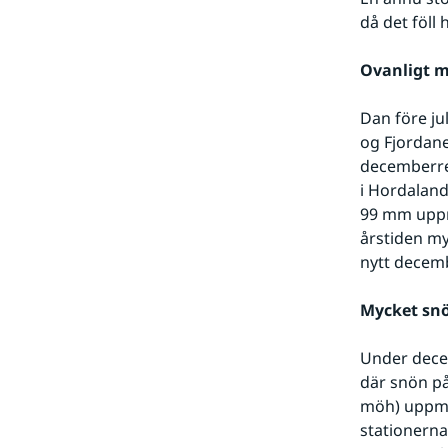
då det föll 
Ovanligt m
Dan före ju
og Fjordane
decemberre
i Hordaland
99 mm uppmä
årstiden my
nytt decemb
Mycket snö
Under dece
där snön på
möh) uppmä
stationerna