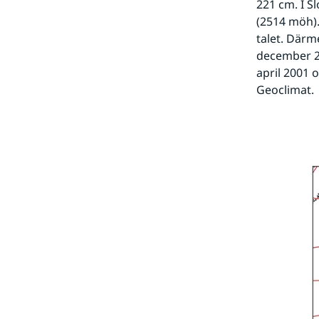
221 cm. I S
(2514 möh).
talet. Därm
december 20
april 2001 
Geoclimat.