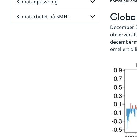
Klimatanpassning
normalperiode
Undersidor
för
Framtidens
Globa
Klimatarbetet på SMHI
Undersidor
klimat
för
December 2
Klimatanpassning
Undersidor
observerats
för
decembermå
Klimatarbetet
på
emellertid l
SMHI