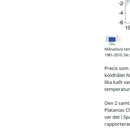
Månadsvis temp
1981-2010. De 
Precis som
köldhålet N
lika kallt 
temperaturen
Den 2 samt 
Platanias C
var det i S
rapporterad