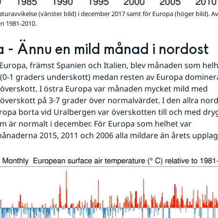
turavvikelse (vänster bild) i december 2017 samt för Europa (höger bild). A
n 1981-2010.
 - Ännu en mild månad i nordost
 Europa, främst Spanien och Italien, blev månaden som helhet
(0-1 graders underskott) medan resten av Europa dominera
överskott. I östra Europa var månaden mycket mild med 
verskott på 3-7 grader över normalvärdet. I den allra nordo
ropa borta vid Uralbergen var överskotten till och med dryg
m är normalt i december. För Europa som helhet var 
naderna 2015, 2011 och 2006 alla mildare än årets upplag