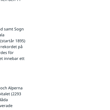
nd samt Sogn 
la 
tartår 1895) 
rrekordet på 
des för 
t innebar ett 
och Alperna 
talet (2293 
åda 
verade 