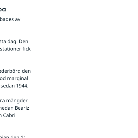
pa
bades av 
ta dag. Den 
tationer fick 
ederbörd den 
od marginal 
 sedan 1944.
ora mängder 
medan Beariz 
Cabril 
ien den 11 