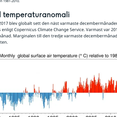
n 1981-2010.
l temperaturanomali
017 blev globalt sett den näst varmaste decembermånade
 enligt Copernicus Climate Change Service. Varmast var 201
nad. Marginalen till den tredje varmaste decembermånade
iten.