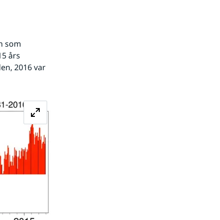
n som 
5 års 
n, 2016 var 
Förstora bilden