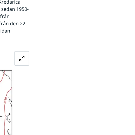
redarica 
t sedan 1950-
från 
rån den 22 
idan 
Förstora bilden