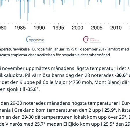
eraturavvikelse i Europa från januari 1979 till december 2017 jämfört med
svarta staplarna visar avvikelsen för respektive decembermånad
 i november uppmättes månadens lägsta temperatur i det s
ikkaluokta. På värnlösa barns dag den 28 noterades 
-36,6°
 
var det den 9 uppe på Colle Major (4750 möh, Mont Blanc) där 
 sjönk till -35,8°.
den 29-30 noterades månadens högsta temperaturer i Europ
hania i Grekland kom temperaturen den 2 upp i 
25,9°
. Näst
panien den 29-30 då temperaturen lokalt kom upp över 25°. 
e Vinaròs med 25,7° medan El Ejido kom upp i 25,5° den 29