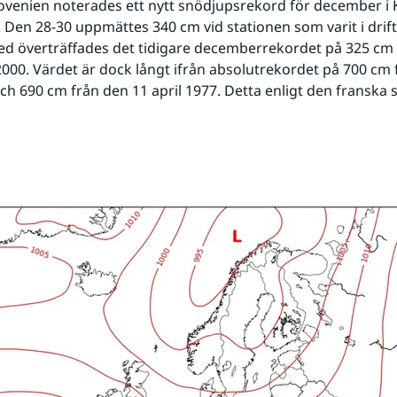
lovenien noterades ett nytt snödjupsrekord för december i K
 Den 28-30 uppmättes 340 cm vid stationen som varit i drif
ed överträffades det tidigare decemberrekordet på 325 cm 
00. Värdet är dock långt ifrån absolutrekordet på 700 cm f
och 690 cm från den 11 april 1977. Detta enligt den franska s