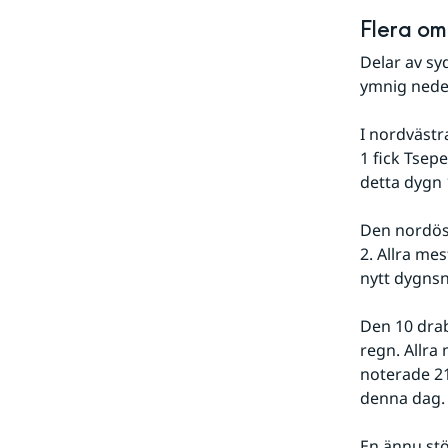
Flera om
Delar av sy
ymnig nede
I nordvästr
1 fick Tsep
detta dygn
Den nordös
2. Allra me
nytt dygnsn
Den 10 drab
regn. Allra
noterade 2
denna dag.
En ännu stö