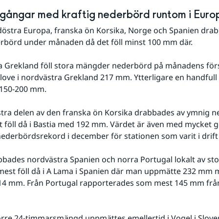
gångar med kraftig nederbörd runtom i Euro
döstra Europa, franska ön Korsika, Norge och Spanien drab
rbörd under månaden då det föll minst 100 mm där. 
a Grekland föll stora mängder nederbörd på månadens förs
elove i nordvästra Grekland 217 mm. Ytterligare en handfull s
 150-200 mm.
tra delen av den franska ön Korsika drabbades av ymnig n
st föll då i Bastia med 192 mm. Värdet är även med mycket g
ederbördsrekord i december för stationen som varit i drift
bades nordvästra Spanien och norra Portugal lokalt av st
 mest föll då i A Lama i Spanien där man uppmätte 232 mm 
14 mm. Från Portugal rapporterades som mest 145 mm från 
rre 24-timmarsmängd uppmättes emellertid i Vogel i Sloven