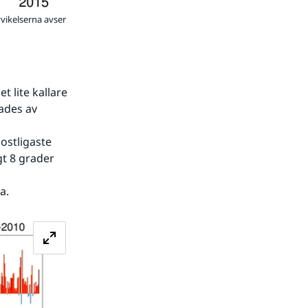
vvikelserna avser
 lite kallare 
des av 
stligaste 
t 8 grader 
a.
Förstora bilden