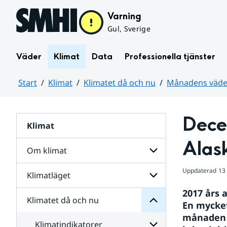
Hoppa till sidans innehåll
Varning
Gul, Sverige
Väder
Klimat
Data
Professionella tjänster
Start
Klimat
Klimatet då och nu
Månadens väder
Huvudinnehåll
Decem
Klimat
nu
och
Alas
då
Om klimat
Klimatet
för
Uppdaterad
13
Undersidor
Klimatläget
Undersidor
för
2017 års a
Om
Klimatet då och nu
Undersidor
klimat
En mycket
för
månaden b
Klimatläget
Klimatindikatorer