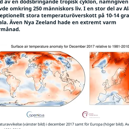
tid av en dödsbringande tropisk cyklon, namngiven
vde omkring 250 människors liv. I en stor del av Al
eptionellt stora temperaturöverskott på 10-14 gra
la. Även Nya Zeeland hade en extremt varm 
rmånad.
turavvikelse (vänster bild) i december 2017 samt för Europa (höger bild). A