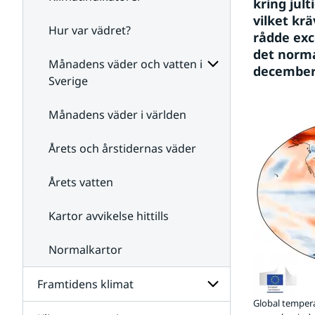
kring jul
vilket krä
Hur var vädret?
Undersidor
rådde exc
för
det norma
Klimatindikatorer
Månadens väder och vatten i
decembe
Sverige
Undersidor
för
Månadens väder i världen
Månadens
väder
Årets och årstidernas väder
och
vatten
i
Årets vatten
Sverige
Kartor avvikelse hittills
Normalkartor
Framtidens klimat
Global tempera