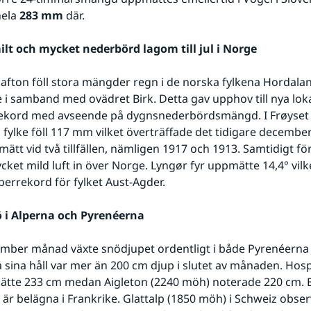
hela 
283 mm
 där.
ilt och mycket nederbörd lagom till jul i Norge
lafton föll stora mängder regn i de norska fylkena Hordala
 i samband med ovädret Birk. Detta gav upphov till nya loka
kord med avseende på dygnsnederbördsmängd. I Frøyset (s
 fylke föll 117 mm vilket överträffade det tidigare decembe
tt vid två tillfällen, nämligen 1917 och 1913. Samtidigt för
cket mild luft in över Norge. Lyngør fyr uppmätte 14,4° vilke
errekord för fylket Aust-Agder.
 i Alperna och Pyrenéerna
mber månad växte snödjupet ordentligt i både Pyrenéerna 
 sina håll var mer än 200 cm djup i slutet av månaden. Hospi
tte 233 cm medan Aigleton (2240 möh) noterade 220 cm. B
 är belägna i Frankrike. Glattalp (1850 möh) i Schweiz obser