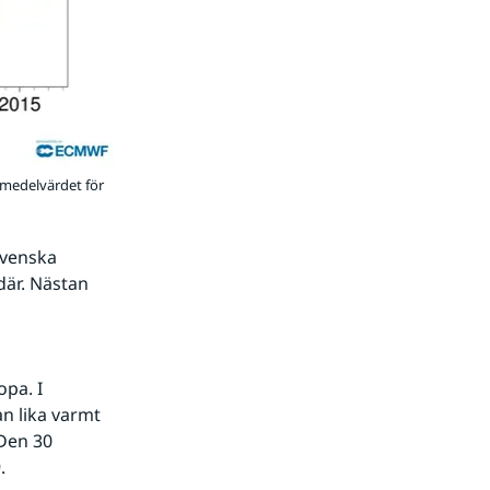
 medelvärdet för
venska 
där. Nästan 
a. I 
an lika varmt 
Den 30 
.