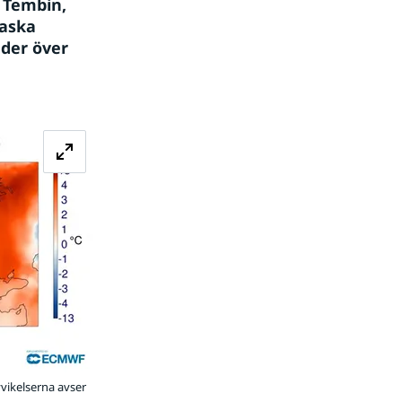
 Tembin, 
aska 
der över 
Förstora bilden
vvikelserna avser