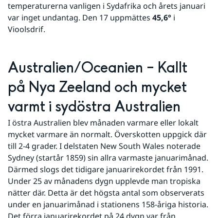
temperaturerna vanligen i Sydafrika och årets januari 
var inget undantag. Den 17 uppmättes 
45,6°
 i 
Vioolsdrif. 
Australien/Oceanien – Kallt 
på Nya Zeeland och mycket 
varmt i sydöstra Australien
I östra Australien blev månaden varmare eller lokalt 
mycket varmare än normalt. Överskotten uppgick där 
till 2-4 grader. I delstaten New South Wales noterade 
Sydney (startår 1859) sin allra varmaste januarimånad. 
Därmed slogs det tidigare januarirekordet från 1991. 
Under 25 av månadens dygn upplevde man tropiska 
nätter där. Detta är det högsta antal som observerats 
under en januarimånad i stationens 158-åriga historia. 
Det förra januarirekordet på 24 dygn var från 