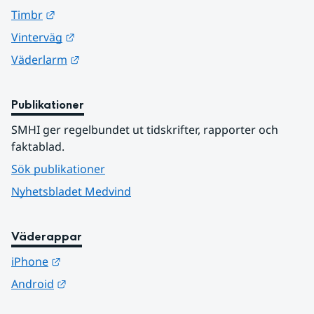
Länk till annan webbplats.
Timbr
Länk till annan webbplats.
Vinterväg
Länk till annan webbplats.
Väderlarm
Publikationer
SMHI ger regelbundet ut tidskrifter, rapporter och 
faktablad.
Sök publikationer
Nyhetsbladet Medvind
Väderappar
Länk till annan webbplats.
iPhone
Länk till annan webbplats.
Android