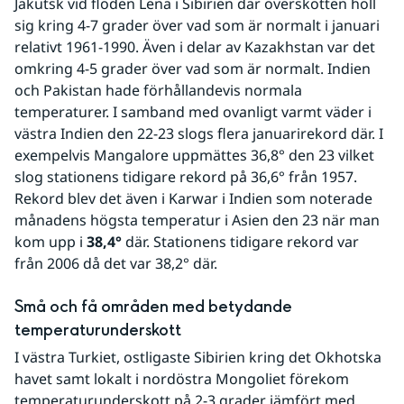
Jakutsk vid floden Lena i Sibirien där överskotten höll 
sig kring 4-7 grader över vad som är normalt i januari 
relativt 1961-1990. Även i delar av Kazakhstan var det 
omkring 4-5 grader över vad som är normalt. Indien 
och Pakistan hade förhållandevis normala 
temperaturer. I samband med ovanligt varmt väder i 
västra Indien den 22-23 slogs flera januarirekord där. I 
exempelvis Mangalore uppmättes 36,8° den 23 vilket 
slog stationens tidigare rekord på 36,6° från 1957. 
Rekord blev det även i Karwar i Indien som noterade 
månadens högsta temperatur i Asien den 23 när man 
kom upp i 
38,4°
 där. Stationens tidigare rekord var 
från 2006 då det var 38,2° där.
Små och få områden med betydande 
temperaturunderskott
I västra Turkiet, ostligaste Sibirien kring det Okhotska 
havet samt lokalt i nordöstra Mongoliet förekom 
temperaturunderskott på 2-3 grader jämfört med 