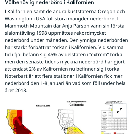
Välbehövlig nederbörd i Kalifornien
I Kalifornien samt de andra kuststaterna Oregon och 
Washington i USA föll stora mängder nederbörd. I 
Mammoth Mountain där Anja Pärson vann sin första 
slalomtävling 1998 uppmättes rekordmycket 
nederbörd under månaden. Den ymniga nederbörden 
har starkt förbättrat torkan i Kalifornien. Vid samma 
tid i fjol befann sig 45% av delstaten i ”extrem” torka 
men den senaste tidens myckna nederbörd har gjort 
att endast 2% av Kalifornien nu befinner sig i torka. 
Noterbart är att flera stationer i Kalifornien fick mer 
nederbörd den 1-8 januari än vad som föll under hela 
året 2013.
Fö