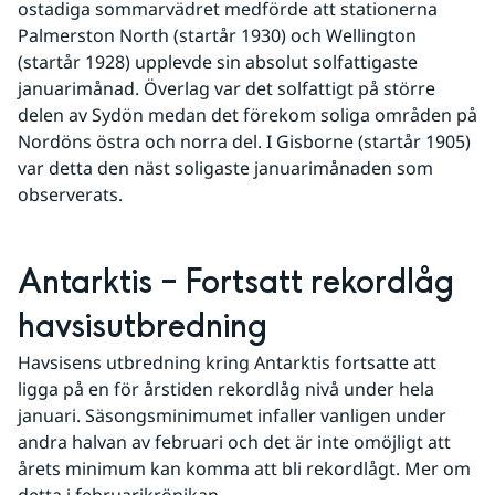
ostadiga sommarvädret medförde att stationerna 
Palmerston North (startår 1930) och Wellington 
(startår 1928) upplevde sin absolut solfattigaste 
januarimånad. Överlag var det solfattigt på större 
delen av Sydön medan det förekom soliga områden på 
Nordöns östra och norra del. I Gisborne (startår 1905) 
var detta den näst soligaste januarimånaden som 
observerats.
Antarktis – Fortsatt rekordlåg 
havsisutbredning
Havsisens utbredning kring Antarktis fortsatte att 
ligga på en för årstiden rekordlåg nivå under hela 
januari. Säsongsminimumet infaller vanligen under 
andra halvan av februari och det är inte omöjligt att 
årets minimum kan komma att bli rekordlågt. Mer om 