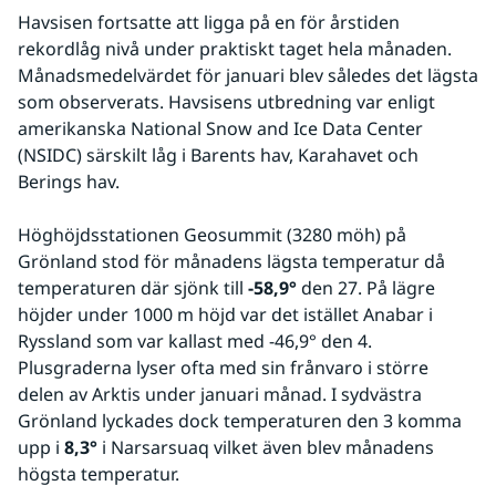
Havsisen fortsatte att ligga på en för årstiden 
rekordlåg nivå under praktiskt taget hela månaden. 
Månadsmedelvärdet för januari blev således det lägsta 
som observerats. Havsisens utbredning var enligt 
amerikanska National Snow and Ice Data Center 
(NSIDC) särskilt låg i Barents hav, Karahavet och 
Berings hav.
Höghöjdsstationen Geosummit (3280 möh) på 
Grönland stod för månadens lägsta temperatur då 
temperaturen där sjönk till 
-58,9°
 den 27. På lägre 
höjder under 1000 m höjd var det istället Anabar i 
Ryssland som var kallast med -46,9° den 4. 
Plusgraderna lyser ofta med sin frånvaro i större 
delen av Arktis under januari månad. I sydvästra 
Grönland lyckades dock temperaturen den 3 komma 
upp i 
8,3°
 i Narsarsuaq vilket även blev månadens 
högsta temperatur.