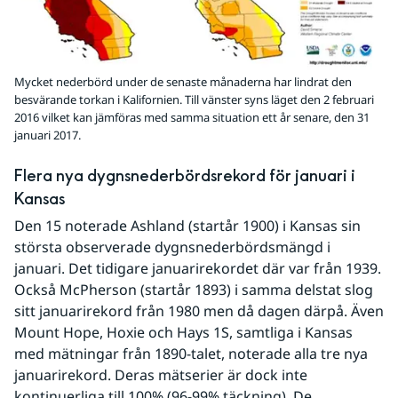
Mycket nederbörd under de senaste månaderna har lindrat den
besvärande torkan i Kalifornien. Till vänster syns läget den 2 februari
2016 vilket kan jämföras med samma situation ett år senare, den 31
januari 2017.
Flera nya dygnsnederbördsrekord för januari i 
Kansas
Den 15 noterade Ashland (startår 1900) i Kansas sin 
största observerade dygnsnederbördsmängd i 
januari. Det tidigare januarirekordet där var från 1939. 
Också McPherson (startår 1893) i samma delstat slog 
sitt januarirekord från 1980 men då dagen därpå. Även 
Mount Hope, Hoxie och Hays 1S, samtliga i Kansas 
med mätningar från 1890-talet, noterade alla tre nya 
januarirekord. Deras mätserier är dock inte 
kontinuerliga till 100% (96-99% täckning). De 