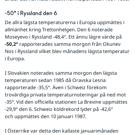
-50° i Ryssland den 6
De allra lägsta temperaturerna i Europa uppmättes i 
allmänhet kring Trettonhelgen. Den 6 noterade 
Moseyevo i Ryssland -48,4°. Ett ännu lägre värde på 
-50,2°
 rapporterades samma morgon från Okunev 
Nos i Ryssland vilket blev månadens lägsta temperatur 
i Europa.
I Slovakien noterades samma morgon den lägsta 
temperaturen sedan 1985 då Oravska Lesna 
rapporterade -35,5°. Även i Schweiz förekom 
trovärdiga privata temperaturnoteringar på ned mot 
-35°. Vid den officiella stationen La Brevine uppmättes 
-29,9° den 6. Schweiz köldrekord lyder på -42,6° 
och uppmättes den 10 januari 1987.
I Österrike var detta den kallaste januarimånaden 