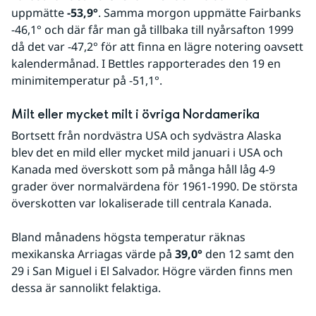
uppmätte 
-53,9°
. Samma morgon uppmätte Fairbanks 
-46,1° och där får man gå tillbaka till nyårsafton 1999 
då det var -47,2° för att finna en lägre notering oavsett 
kalendermånad. I Bettles rapporterades den 19 en 
minimitemperatur på -51,1°.
Milt eller mycket milt i övriga Nordamerika
Bortsett från nordvästra USA och sydvästra Alaska 
blev det en mild eller mycket mild januari i USA och 
Kanada med överskott som på många håll låg 4-9 
grader över normalvärdena för 1961-1990. De största 
överskotten var lokaliserade till centrala Kanada. 
Bland månadens högsta temperatur räknas 
mexikanska Arriagas värde på 
39,0°
 den 12 samt den 
29 i San Miguel i El Salvador. Högre värden finns men 
dessa är sannolikt felaktiga.