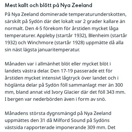
Mest kallt och blött på Nya Zeeland
På Nya Zeeland dominerade temperaturunderskotten, 
särskilt på Sydön där det lokalt var 2 grader kallare än 
normalt. Den 4-5 förekom för årstiden mycket låga 
temperaturer. Appleby (startår 1932), Blenheim (startår 
1932) och Winchmore (startår 1928) uppmätte då alla 
sin näst lägsta januaritemperatur.
Månaden var i allmänhet blöt eller mycket blöt i 
landets västra delar. Den 17-19 passerade ett för 
årstiden mycket intensivt lågtryck över landet och i 
höglänta delar på Sydön föll sammanlagt mer än 300 
mm, bland annat vid Ivory Glacier där det föll 343 mm. 
I bergen var nederbörden även i form av snö.
Månadens största dygnsmängd på Nya Zeeland 
uppmättes den 31 då Milford Sound på Sydöns 
västsida rapporterade imponerande 309 mm. Det 