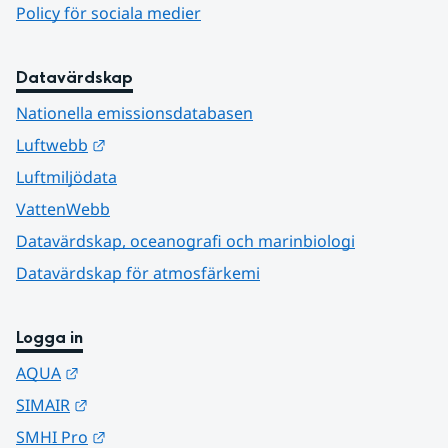
Policy för sociala medier
Datavärdskap
Nationella emissionsdatabasen
Länk till annan webbplats.
Luftwebb
Luftmiljödata
VattenWebb
Datavärdskap, oceanografi och marinbiologi
Datavärdskap för atmosfärkemi
Logga in
Länk till annan webbplats.
AQUA
Länk till annan webbplats.
SIMAIR
Länk till annan webbplats.
SMHI Pro