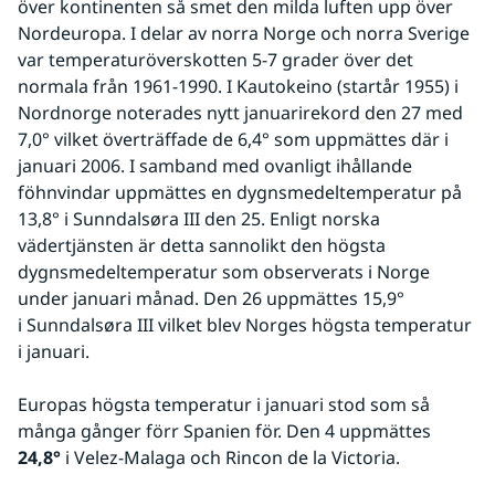
över kontinenten så smet den milda luften upp över 
Nordeuropa. I delar av norra Norge och norra Sverige 
var temperaturöverskotten 5-7 grader över det 
normala från 1961-1990. I Kautokeino (startår 1955) i 
Nordnorge noterades nytt januarirekord den 27 med 
7,0° vilket överträffade de 6,4° som uppmättes där i 
januari 2006. I samband med ovanligt ihållande 
föhnvindar uppmättes en dygnsmedeltemperatur på 
13,8° i Sunndalsøra III den 25. Enligt norska 
vädertjänsten är detta sannolikt den högsta 
dygnsmedeltemperatur som observerats i Norge 
under januari månad. Den 26 uppmättes 15,9° 
i Sunndalsøra III vilket blev Norges högsta temperatur 
i januari. 
Europas högsta temperatur i januari stod som så 
många gånger förr Spanien för. Den 4 uppmättes
24,8°
 i Velez-Malaga och Rincon de la Victoria.