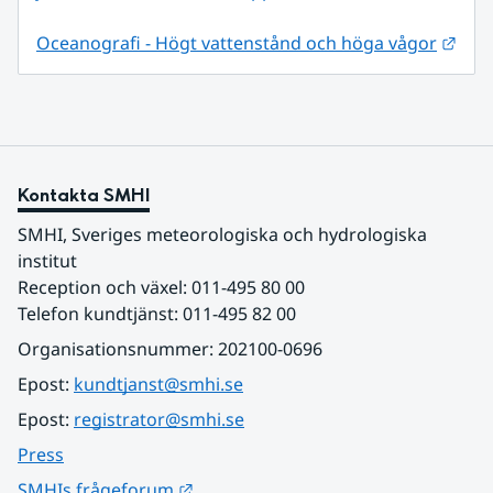
Länk
Oceanografi - Högt vattenstånd och höga vågor
Kontakta SMHI
SMHI, Sveriges meteorologiska och hydrologiska 
institut
Reception och växel: 011-495 80 00
Telefon kundtjänst: 011-495 82 00
Organisationsnummer: 202100-0696
Epost: 
kundtjanst@smhi.se
Epost: 
registrator@smhi.se
Press
Länk till annan webbplats.
SMHIs frågeforum