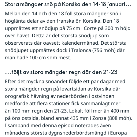
Stora mängder snö på Korsika den 14-18 januari...
Mellan den 14 och den 18 föll stora mängder snö i 
höglänta delar av den franska ön Korsika. Den 18 
uppmättes ett snödjup på 75 cm i Corte på 300 m höjd 
över havet. Detta är det största snödjup som 
observerats där oavsett kalendermånad. Det största 
snödjupet uppmättes dock i Tralonca (756 möh) där 
man hade 100 cm som mest.
...följt av stora mängder regn där den 21-23
Efter det myckna snöandet följde ett par dagar med 
stora mängder regn på lovartsidan av Korsika där 
orografisk hävning av nederbörden i ostvinden 
medförde att flera stationer fick sammanlagt mer 
än 100 mm regn den 21-23. Lokalt föll mer än 400 mm 
på öns ostsida, bland annat 435 mm i Zonza (808 möh). 
I samband med denna episod noterades även 
månadens största dygnsnederbördsmängd i Europa 