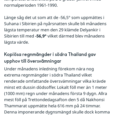
normalperioden 1961-1990.
Länge såg det ut som att de -56,5° som uppmättes i 
Suhana i Sibirien på nyårsnatten skulle bli månadens 
lägsta temperatur men den 29 klämde Delyankir i 
Sibirien till med 
-56,9°
 vilket därmed blev månadens 
lägsta värde. 
Kopiösa regnmängder i södra Thailand gav 
upphov till översvämningar
Under månadens inledning förekom nära nog 
extrema regnmängder i södra Thailand vilket 
renderade omfattande översvämningar vilka krävde 
minst ett dussin dödsoffer. Lokalt föll mer än 1 meter 
(1000 mm) regn under månadens första 9 dygn. Allra 
mest föll på Trettondedagsafton den 5 då Nakhonsi 
Thammarat uppmätte hela 616 mm på 24 timmar. 
Denna imponerande dygnsmängd skulle dock komma 