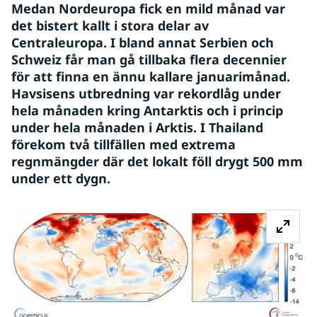
Medan Nordeuropa fick en mild månad var 
det bistert kallt i stora delar av 
Centraleuropa. I bland annat Serbien och 
Schweiz får man gå tillbaka flera decennier 
för att finna en ännu kallare januarimånad. 
Havsisens utbredning var rekordlåg under 
hela månaden kring Antarktis och i princip 
under hela månaden i Arktis. I Thailand 
förekom två tillfällen med extrema 
regnmängder där det lokalt föll drygt 500 mm 
under ett dygn. 
Fö