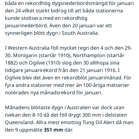
båda en rekordhög dygsnederbördsmängd för januari 
den 24 vilket starkt bidrog till att båda stationerna 
kunde stoltsera med en rekordhög 
januarinederbörd. Även den 20 januari var ett 
synnerligen blött dygn i South Australia.
I Western Australia föll mycket regn den 4 och den 29-
30. Monigarin (startår 1910), Northampton (startår 
1882) och Ogilvie (1910) slog den 30 allihopa sina 
tidigare januarirekord från den 21 januari 1916. I 
Ogilvie blev det även en rekordblöt januarimånad. För 
fyra andra stationer med mer än 100-åriga mätserier 
noterades nya månadsrekord för januari. 
Månadens blötaste dygn i Australien var dock utan 
tvekan den 8-10 då det föll drygt 300 mm i delstaten 
Queensland. Allra mest emottog Tung Oil Alert då man 
den 9 uppmätte 
351 mm
 där.