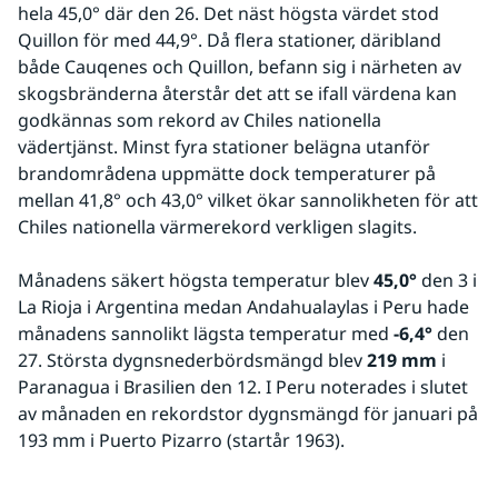
hela 45,0° där den 26. Det näst högsta värdet stod 
Quillon för med 44,9°. Då flera stationer, däribland 
både Cauqenes och Quillon, befann sig i närheten av 
skogsbränderna återstår det att se ifall värdena kan 
godkännas som rekord av Chiles nationella 
vädertjänst. Minst fyra stationer belägna utanför 
brandområdena uppmätte dock temperaturer på 
mellan 41,8° och 43,0° vilket ökar sannolikheten för att 
Chiles nationella värmerekord verkligen slagits. 
Månadens säkert högsta temperatur blev 
45,0°
 den 3 i 
La Rioja i Argentina medan Andahualaylas i Peru hade 
månadens sannolikt lägsta temperatur med
 -6,4°
 den 
27. Största dygnsnederbördsmängd blev 
219 mm
 i 
Paranagua i Brasilien den 12. I Peru noterades i slutet 
av månaden en rekordstor dygnsmängd för januari på 
193 mm i Puerto Pizarro (startår 1963).