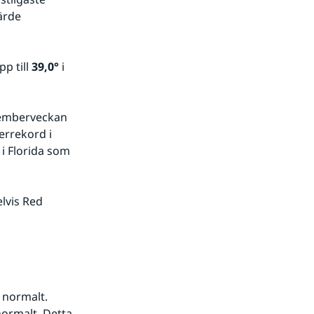
rde 
p till 
39,0°
 i 
emberveckan 
errekord i 
i Florida som 
vis Red 
 normalt. 
ormalt. Detta 