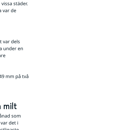
issa städer. 
 var de 
 var dels 
a under en 
re 
49 mm på två 
 milt
månad som 
ar det i 
tligaste 