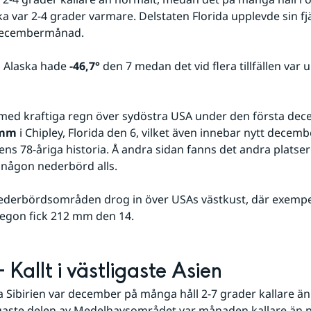
 var 2-4 grader varmare. Delstaten Florida upplevde sin fjä
decembermånad.
i Alaska hade 
-46,7°
 den 7 medan det vid flera tillfällen var up
med kraftiga regn över sydöstra USA under den första dec
 mm
 i Chipley, Florida den 6, vilket även innebar nytt decemb
ens 78-åriga historia. Å andra sidan fanns det andra platser 
 någon nederbörd alls.
 nederbördsområden drog in över USAs västkust, där exempel
egon fick 212 mm den 14.
 Kallt i västligaste Asien
a Sibirien var december på många håll 2-7 grader kallare än
igaste delen av Medelhavsområdet var månaden kallare än n