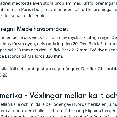
ädret medförde även stora problem med luftföroreningar i v
inte minst i Paris i början av månaden, då luftföroreningarna
r det senaste decenniet.
 regn i Medelhavsområdet
nien berördes vid två tillfällen av mycket kraftiga regn. Det
ens första dygn, dels omkring den 20. Den 3 fick Estepon
period 228 mm och den 19 fick Barx 217 mm. Två dygn sena
e Escorca på Mallorca 
330 mm
.
sika föll det samtigt stora regnmängder. Där fick Ghisoni 4
-20.
erika - Växlingar mellan kallt och
ellan kalla och mildare perioder gav i Nordamerika en jul
rem åt någotdera hållet. I ett område kring Klippiga bergen v
2-4 grader kallare än normalt, medan det på många håll i os