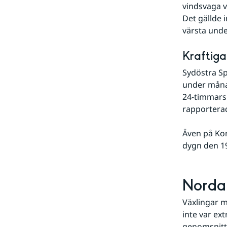
vindsvaga v
Det gällde 
värsta unde
Kraftiga
Sydöstra Spa
under månad
24-timmars
rapporterad
Även på Kor
dygn den 19
Nordam
Växlingar m
inte var ext
genomsnitt 