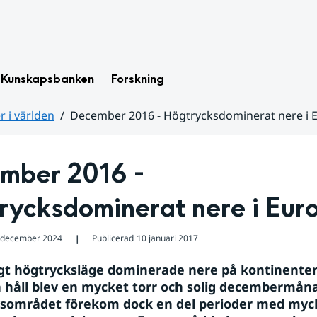
Kunskapsbanken
Forskning
 i världen
December 2016 - Högtrycksdominerat nere i 
mber 2016 - 
rycksdominerat nere i Eur
 december 2024
Publicerad
10 januari 2017
❘
gt högtrycksläge dominerade nere på kontinenten,
håll blev en mycket torr och solig decembermånad
området förekom dock en del perioder med mycke