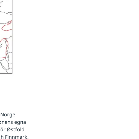
 Norge 
ionens egna 
ör Østfold 
ch Finnmark.