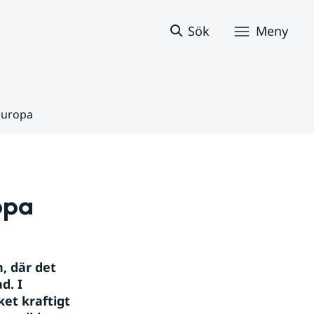
Sök
Meny
Europa
opa
 där det 
. I 
t kraftigt 