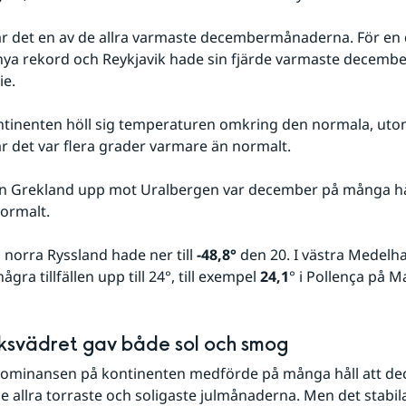
ar det en av de allra varmaste decembermånaderna. För en d
ya rekord och Reykjavik hade sin fjärde varmaste december
ie.
tinenten höll sig temperaturen omkring den normala, utom
är det var flera grader varmare än normalt.
ån Grekland upp mot Uralbergen var december på många hål
normalt.
 norra Ryssland hade ner till 
-48,8°
 den 20. I västra Medelh
ågra tillfällen upp till 24°, till exempel 
24,1
° i Pollença på M
svädret gav både sol och smog
ominansen på kontinenten medförde på många håll att de
de allra torraste och soligaste julmånaderna. Men det stabila