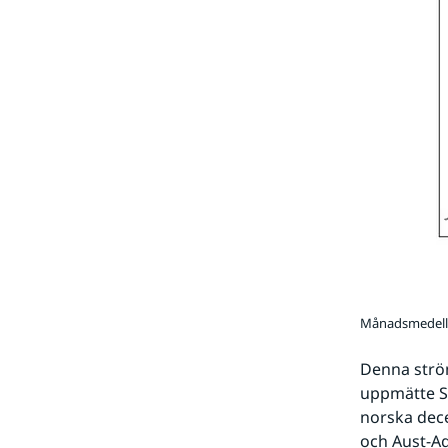
Månadsmedellu
Denna ström
uppmätte Su
norska dece
och Aust-Ag