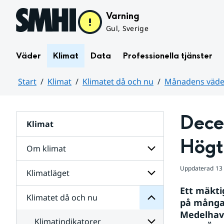
Hoppa till sidans innehåll
Varning
Gul, Sverige
Väder
Klimat
Data
Professionella tjänster
Start
Klimat
Klimatet då och nu
Månadens väder
Huvudinnehåll
Dece
Klimat
nu
och
Högt
då
Om klimat
Klimatet
för
Uppdaterad
13
Undersidor
Klimatläget
Undersidor
för
Ett mäkti
Om
Klimatet då och nu
Undersidor
klimat
på många 
för
Medelhavs
Klimatläget
Klimatindikatorer