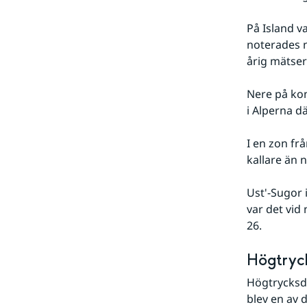
På Island v
noterades n
årig mätser
Nere på kon
i Alperna d
I en zon fr
kallare än 
Ust'-Sugor i
var det vid n
26.
Högtryck
Högtrycksd
blev en av 