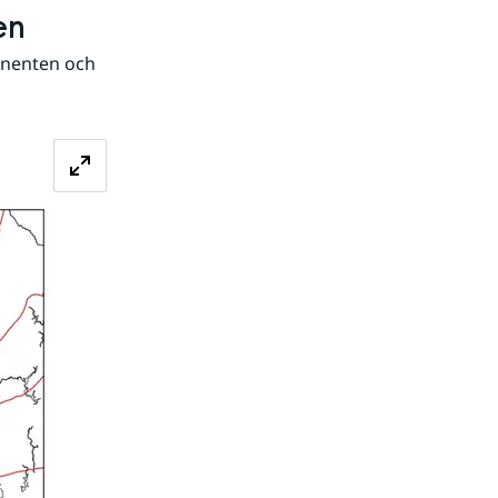
en
nenten och 
Förstora bilden