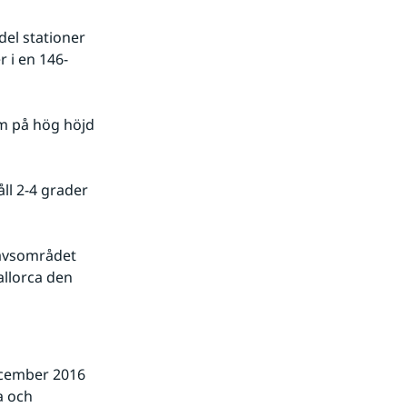
el stationer 
 i en 146-
 på hög höjd 
l 2-4 grader 
avsområdet 
allorca den 
cember 2016 
 och 