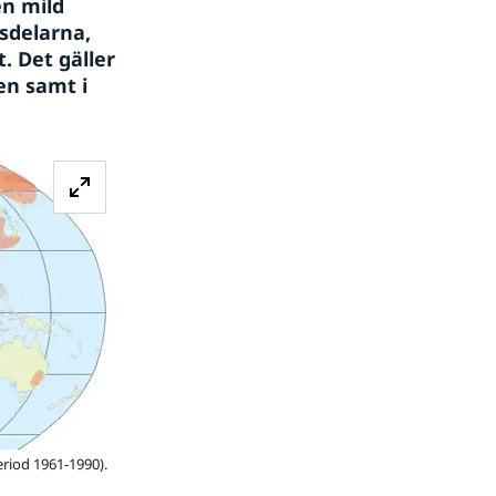
n mild 
sdelarna, 
 Det gäller 
n samt i 
Förstora bilden
riod 1961-1990).