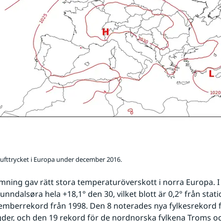
fttrycket i Europa under december 2016.
ning gav rätt stora temperaturöverskott i norra Europa. I
nndalsøra hela +18,1° den 30, vilket blott är 0,2° från stat
mberrekord från 1998. Den 8 noterades nya fylkesrekord f
der, och den 19 rekord för de nordnorska fylkena Troms o