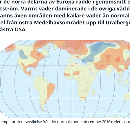
r de norra delarna av Europa rådde i genomsnitt e
uftström. Varmt väder dominerade i de övriga värld
anns även områden med kallare väder än normalt.
pel från östra Medelhavsområdet upp till Uralberge
västra USA.
mperaturens avvikelse från det normala under december 2016 (referenspe