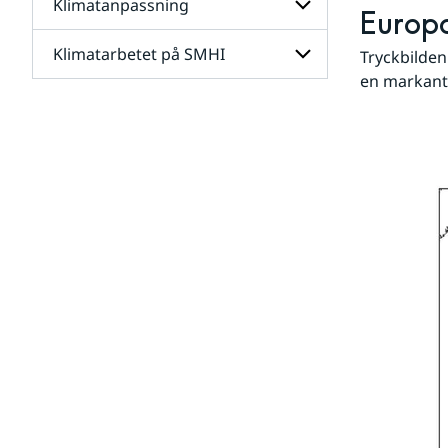
Klimatanpassning
Undersidor
Europa
för
Framtidens
Klimatarbetet på SMHI
Undersidor
Tryckbilden
klimat
för
en markant 
Klimatanpassning
Undersidor
för
Klimatarbetet
på
SMHI