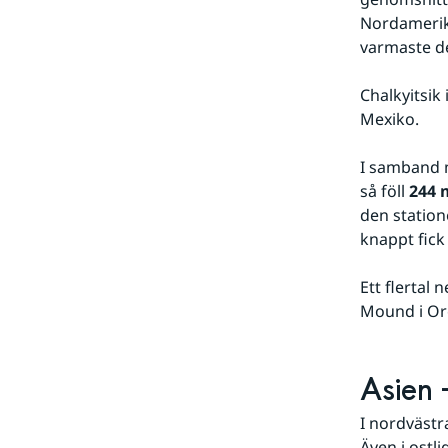
Nordamerika
varmaste 
Chalkyitsik 
Mexiko.
I samband 
så föll 
244
den station
knappt fick
Ett flertal
Mound i Or
Asien –
I nordvästr
Även i ostl