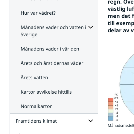
regn. Öve
västlig l
Hur var vädret?
Undersidor
men det f
för
till exem
Klimatindikatorer
Månadens väder och vatten i
delar av 
Sverige
Undersidor
för
Månadens väder i världen
Månadens
väder
Årets och årstidernas väder
och
vatten
i
Årets vatten
Sverige
Kartor avvikelse hittills
Normalkartor
Framtidens klimat
Månadsmedelte